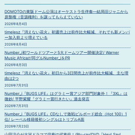
DOMOTOの東阪ドーム公演はオーケストラ生伴奏―結局旧ジャニから
原盤権（音源権利）を譲ってもらえていない
2026年8月4日
timelesz『消えない花火』初週売上は前作比大幅減、それでも新メンバ
ー加入前より増えている
2026年8月4日
Number_i初ワールドツアーと5大ドームツアー開催決定/ Warner
Music Africaが同グルNumber_iをPR
2026年8月3日
timelesz『消えない花火』初日から3日間売上が前作比大幅減、主な理
由は2つ
2026年7月31日
Number_i『BUGS LIFE』はグラミー賞アジア部門対象外！『3XL』は
微妙/ 平野紫耀『グラミー賞行きたい』過去発言
2026年7月31日
Number_i『BUGS LIFE』CDなしで激戦ビルボード総合（Hot 100）1
位/ レーベル移籍後初シングルはトリプルA面
2026年7月23日
山田涼介が大河ドラマで悲劇の武将役！/Blu-ray/DVD『Hey! Say!