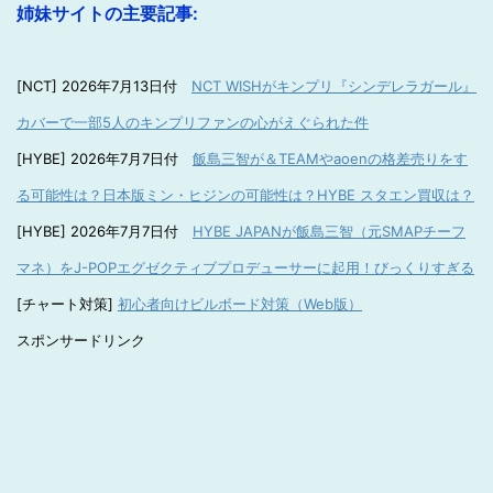
姉妹サイトの主要記事:
[NCT] 2026年7月13日付
NCT WISHがキンプリ『シンデレラガール』
カバーで一部5人のキンプリファンの心がえぐられた件
[HYBE] 2026年7月7日付
飯島三智が＆TEAMやaoenの格差売りをす
る可能性は？日本版ミン・ヒジンの可能性は？HYBE スタエン買収は？
[HYBE] 2026年7月7日付
HYBE JAPANが飯島三智（元SMAPチーフ
マネ）をJ-POPエグゼクティブプロデューサーに起用！びっくりすぎる
[チャート対策]
初心者向けビルボード対策（Web版）
スポンサードリンク