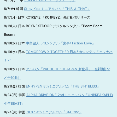
8/5(水) 日本
SUPER EIGHT EP「ダンダーラ」
8/7(金) 韓国
Stray Kids ミニアルバム「THIS ＆ THAT」
8/17(月) 日本 KO1KEYZ 「KO1KEYZ」先行配信リリース
8/18(火) 日本 BOYNEXTDOOR デジタルシングル「Boom Boom
Boom」
8/19(水) 日本
中島健人 3rdシングル「鬼事/ Fiction Love」
8/19(水) 日本
TOMORROW X TOGETHER 日本5thシングル「セツナハ
ナビ」
8/19(水) 日本
アルバム「PRODUCE 101 JAPAN 新世界」 （課題曲な
ど全10曲）
8/21(金) 韓国
ENHYPEN 8thミニアルバム「THE SIN: BLISS」
8/24(月) 韓国
ALPHA DRIVE ONE 2ndミニアルバム「UNBREAKABLE:
少年BEAST」
8/24(月) 韓国
NEXZ 4thミニアルバム「SAUCIN’」