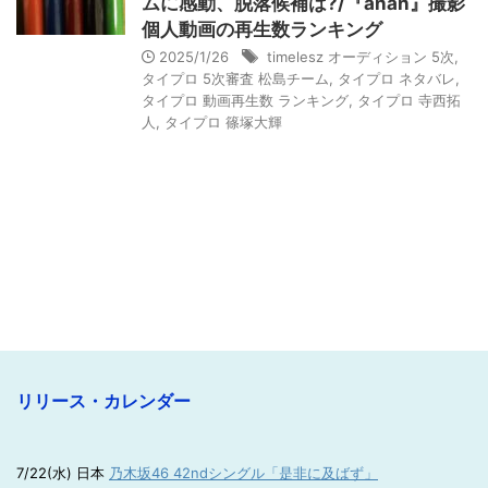
ムに感動、脱落候補は?/『anan』撮影
個人動画の再生数ランキング
2025/1/26
timelesz オーディション 5次
,
タイプロ 5次審査 松島チーム
,
タイプロ ネタバレ
,
タイプロ 動画再生数 ランキング
,
タイプロ 寺西拓
人
,
タイプロ 篠塚大輝
リリース・カレンダー
7/22(水) 日本
乃木坂46 42ndシングル「是非に及ばず」