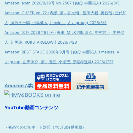
Amazon: anan 2026/8/19号 No.2507 (表紙: 寺西拓人) 2026/8/5
Amazon: CHEER Vol.72 (表紙: 藤ヶ谷太輔 重岡大毅, 奥智哉×杢代和
人, 藤原丈一郎, 中島健人, timeless, Aぇ!group) 2026/8/3
Amazon: 装苑 2026年9月号 (表紙: M!LK 増田貴久, 中村嶺亜, 中島健
人, 川尻蓮, RUI(STARGLOW)) 2026/7/28
Amazon: BEST STAGE 2026年9月号 (表紙: 寺西拓人 timeless, A
ぇ!group, 山田涼介, 藤井流星, 小瀧望, 原嘉孝連載) 2026/7/27
Amazon (本)
YouTube動画コンテンツ:
・
初めてのビルボード対策（YouTube動画版）