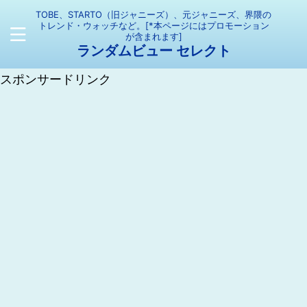
TOBE、STARTO（旧ジャニーズ）、元ジャニーズ、界隈の
トレンド・ウォッチなど。[*本ページにはプロモーション
が含まれます]
ランダムビュー セレクト
スポンサードリンク