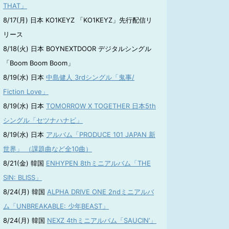
THAT」
8/17(月) 日本 KO1KEYZ 「KO1KEYZ」先行配信リ
リース
8/18(火) 日本 BOYNEXTDOOR デジタルシングル
「Boom Boom Boom」
8/19(水) 日本
中島健人 3rdシングル「鬼事/
Fiction Love」
8/19(水) 日本
TOMORROW X TOGETHER 日本5th
シングル「セツナハナビ」
8/19(水) 日本
アルバム「PRODUCE 101 JAPAN 新
世界」 （課題曲など全10曲）
8/21(金) 韓国
ENHYPEN 8thミニアルバム「THE
SIN: BLISS」
8/24(月) 韓国
ALPHA DRIVE ONE 2ndミニアルバ
ム「UNBREAKABLE: 少年BEAST」
8/24(月) 韓国
NEXZ 4thミニアルバム「SAUCIN’」