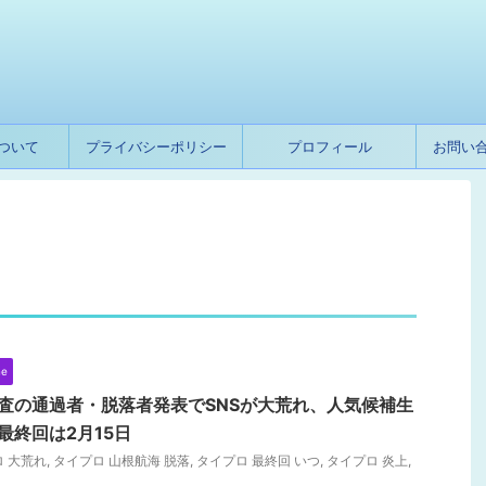
ついて
プライバシーポリシー
プロフィール
お問い
ne
査の通過者・脱落者発表でSNSが大荒れ、人気候補生
最終回は2月15日
 大荒れ
,
タイプロ 山根航海 脱落
,
タイプロ 最終回 いつ
,
タイプロ 炎上
,