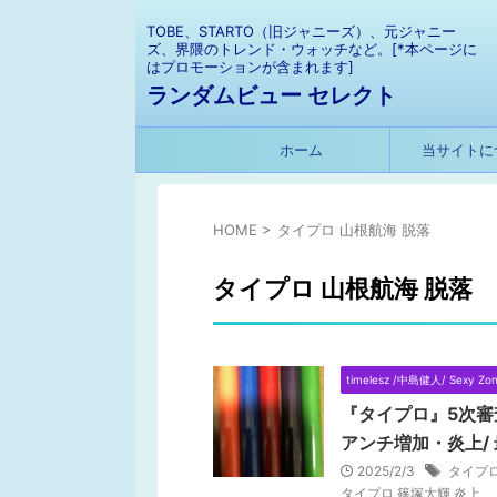
TOBE、STARTO（旧ジャニーズ）、元ジャニー
ズ、界隈のトレンド・ウォッチなど。[*本ページに
はプロモーションが含まれます]
ランダムビュー セレクト
ホーム
当サイトに
HOME
>
タイプロ 山根航海 脱落
タイプロ 山根航海 脱落
timelesz /中島健人/ Sexy Zo
『タイプロ』5次審
アンチ増加・炎上/ 
2025/2/3
タイプロ
タイプロ 篠塚大輝 炎上