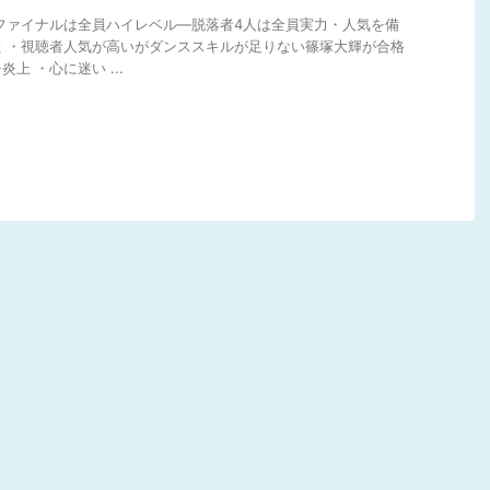
ミファイナルは全員ハイレベル―脱落者4人は全員実力・人気を備
 ・視聴者人気が高いがダンススキルが足りない篠塚大輝が合格
上 ・心に迷い ...