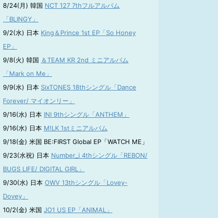
8/24(月) 韓国
NCT 127 7thフルアルバム
「BLINGY」
9/2(水) 日本
King＆Prince 1st EP「So Honey
EP」
9/8(火) 韓国
＆TEAM KR 2nd ミニアルバム
「Mark on Me」
9/9(水) 日本
SixTONES 18thシングル「Dance
Forever/ マイオンリー」
9/16(水) 日本
INI 9thシングル「ANTHEM」
9/16(水) 日本
M!LK 1stミニアルバム
9/18(金) 米国 BE:FIRST Global EP「WATCH ME」
9/23(水祝) 日本
Number_i 4thシングル「REBON/
BUGS LIFE/ DIGITAL GIRL」
9/30(水) 日本
OWV 13thシングル「Lovey-
Dovey」
10/2(金) 米国
JO1 US EP「ANIMAL」