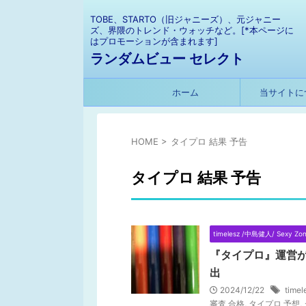
TOBE、STARTO（旧ジャニーズ）、元ジャニー
ズ、界隈のトレンド・ウォッチなど。[*本ページに
はプロモーションが含まれます]
ランダムビュー セレクト
ホーム
当サイトに
HOME
>
タイプロ 結果 予告
タイプロ 結果 予告
timelesz /中島健人/ Sexy Zo
『タイプロ』運営が
出
2024/12/22
tim
審査 合格
,
タイプロ 予想
,