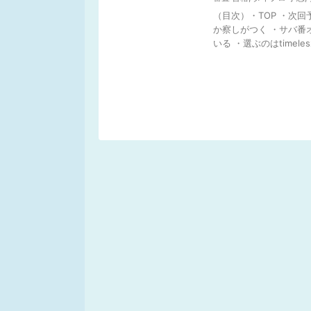
（目次）・TOP ・次
か察しがつく ・サバ番
いる ・選ぶのはtimelesz