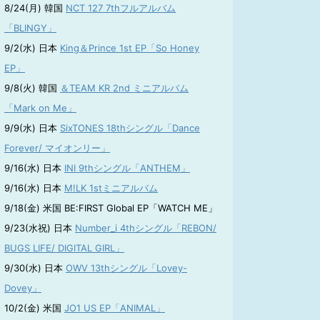
8/24(月) 韓国
NCT 127 7thフルアルバム
「BLINGY」
9/2(水) 日本
King＆Prince 1st EP「So Honey
EP」
9/8(火) 韓国
＆TEAM KR 2nd ミニアルバム
「Mark on Me」
9/9(水) 日本
SixTONES 18thシングル「Dance
Forever/ マイオンリー」
9/16(水) 日本
INI 9thシングル「ANTHEM」
9/16(水) 日本
M!LK 1stミニアルバム
9/18(金) 米国 BE:FIRST Global EP「WATCH ME」
9/23(水祝) 日本
Number_i 4thシングル「REBON/
BUGS LIFE/ DIGITAL GIRL」
9/30(水) 日本
OWV 13thシングル「Lovey-
Dovey」
10/2(金) 米国
JO1 US EP「ANIMAL」