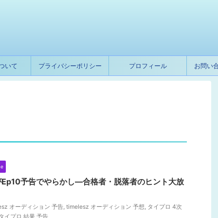
ついて
プライバシーポリシー
プロフィール
お問い
ne
Ep10予告でやらかし―合格者・脱落者のヒント大放
elesz オーディション 予告
,
timelesz オーディション 予想
,
タイプロ 4次
タイプロ 結果 予告