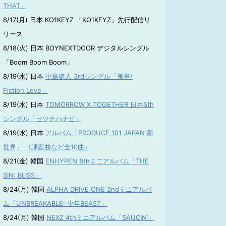
THAT」
8/17(月) 日本 KO1KEYZ 「KO1KEYZ」先行配信リ
リース
8/18(火) 日本 BOYNEXTDOOR デジタルシングル
「Boom Boom Boom」
8/19(水) 日本
中島健人 3rdシングル「鬼事/
Fiction Love」
8/19(水) 日本
TOMORROW X TOGETHER 日本5th
シングル「セツナハナビ」
8/19(水) 日本
アルバム「PRODUCE 101 JAPAN 新
世界」 （課題曲など全10曲）
8/21(金) 韓国
ENHYPEN 8thミニアルバム「THE
SIN: BLISS」
8/24(月) 韓国
ALPHA DRIVE ONE 2ndミニアルバ
ム「UNBREAKABLE: 少年BEAST」
8/24(月) 韓国
NEXZ 4thミニアルバム「SAUCIN’」