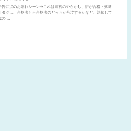
回予告に涙のお別れシーン→これは運営のやらかし、誰が合格・落選
オタクは、合格者と不合格者のどっちが号泣するかなど、熟知して
の ...