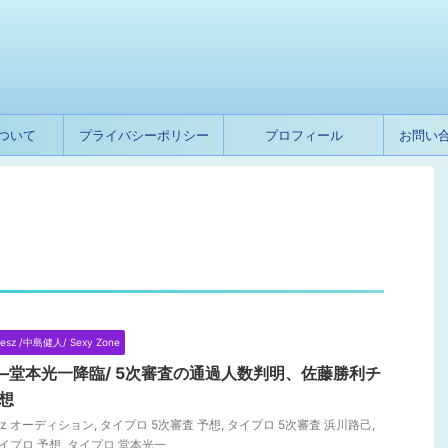
ついて
プライバシーポリシー
プロフィール
お問い
lesz /中島健人/ Sexy Zone
2―堂本光一降臨/ 5次審査の通過人数判明、佐藤勝利チ
想
lesz オーディション
,
タイプロ 5次審査 予想
,
タイプロ 5次審査 浜川路己
,
イプロ 予想
,
タイプロ 堂本光一