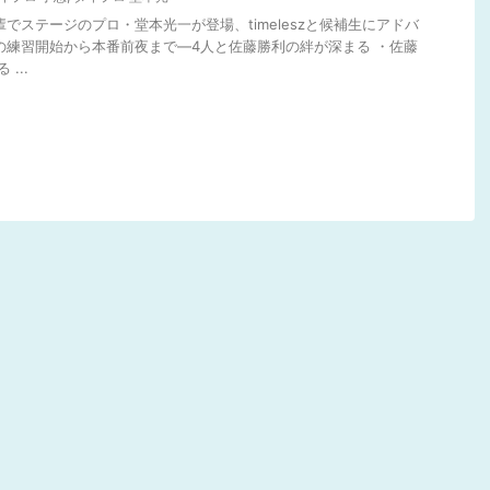
輩でステージのプロ・堂本光一が登場、timeleszと候補生にアドバ
の練習開始から本番前夜まで―4人と佐藤勝利の絆が深まる ・佐藤
...