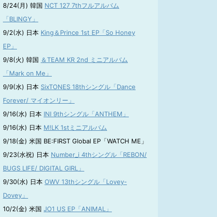
8/24(月) 韓国
NCT 127 7thフルアルバム
「BLINGY」
9/2(水) 日本
King＆Prince 1st EP「So Honey
EP」
9/8(火) 韓国
＆TEAM KR 2nd ミニアルバム
「Mark on Me」
9/9(水) 日本
SixTONES 18thシングル「Dance
Forever/ マイオンリー」
9/16(水) 日本
INI 9thシングル「ANTHEM」
9/16(水) 日本
M!LK 1stミニアルバム
9/18(金) 米国 BE:FIRST Global EP「WATCH ME」
9/23(水祝) 日本
Number_i 4thシングル「REBON/
BUGS LIFE/ DIGITAL GIRL」
9/30(水) 日本
OWV 13thシングル「Lovey-
Dovey」
10/2(金) 米国
JO1 US EP「ANIMAL」