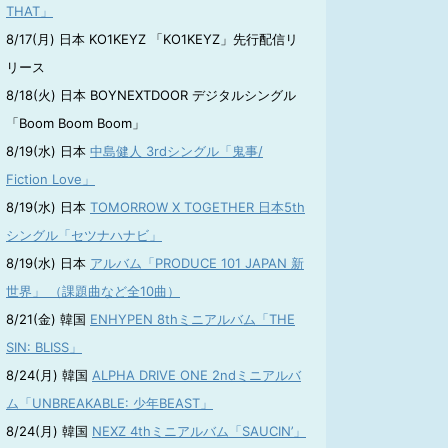
THAT」
8/17(月) 日本 KO1KEYZ 「KO1KEYZ」先行配信リ
リース
8/18(火) 日本 BOYNEXTDOOR デジタルシングル
「Boom Boom Boom」
8/19(水) 日本
中島健人 3rdシングル「鬼事/
Fiction Love」
8/19(水) 日本
TOMORROW X TOGETHER 日本5th
シングル「セツナハナビ」
8/19(水) 日本
アルバム「PRODUCE 101 JAPAN 新
世界」 （課題曲など全10曲）
8/21(金) 韓国
ENHYPEN 8thミニアルバム「THE
SIN: BLISS」
8/24(月) 韓国
ALPHA DRIVE ONE 2ndミニアルバ
ム「UNBREAKABLE: 少年BEAST」
8/24(月) 韓国
NEXZ 4thミニアルバム「SAUCIN’」