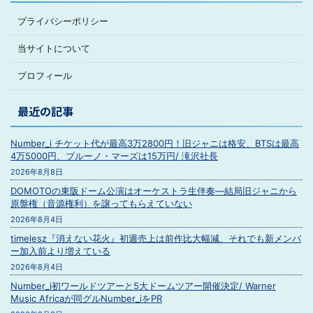
プライバシーポリシー
当サイトについて
プロフィール
最近の記事
Number_i チケット代が最高3万2800円！旧ジャニは格安、BTSは最高
4万5000円、ブルーノ・マーズは15万円/ 滝沢社長
2026年8月8日
DOMOTOの東阪ドーム公演はオーケストラ生伴奏―結局旧ジャニから
原盤権（音源権利）を譲ってもらえていない
2026年8月4日
timelesz『消えない花火』初週売上は前作比大幅減、それでも新メンバ
ー加入前より増えている
2026年8月4日
Number_i初ワールドツアーと5大ドームツアー開催決定/ Warner
Music Africaが同グルNumber_iをPR