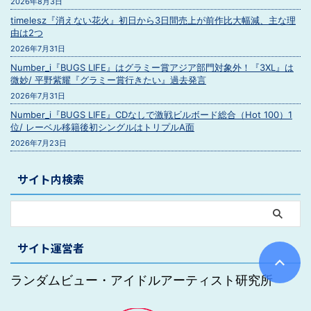
2026年8月3日
timelesz『消えない花火』初日から3日間売上が前作比大幅減、主な理
由は2つ
2026年7月31日
Number_i『BUGS LIFE』はグラミー賞アジア部門対象外！『3XL』は
微妙/ 平野紫耀『グラミー賞行きたい』過去発言
2026年7月31日
Number_i『BUGS LIFE』CDなしで激戦ビルボード総合（Hot 100）1
位/ レーベル移籍後初シングルはトリプルA面
2026年7月23日
サイト内検索
サイト運営者
ランダムビュー・アイドルアーティスト研究所