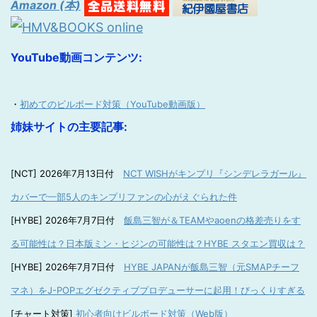
Amazon (本)
YouTube動画コンテンツ:
・
初めてのビルボード対策（YouTube動画版）
姉妹サイトの主要記事:
[NCT] 2026年7月13日付
NCT WISHがキンプリ『シンデレラガール』
カバーで一部5人のキンプリファンの心がえぐられた件
[HYBE] 2026年7月7日付
飯島三智が＆TEAMやaoenの格差売りをす
る可能性は？日本版ミン・ヒジンの可能性は？HYBE スタエン買収は？
[HYBE] 2026年7月7日付
HYBE JAPANが飯島三智（元SMAPチーフ
マネ）をJ-POPエグゼクティブプロデューサーに起用！びっくりすぎる
[チャート対策]
初心者向けビルボード対策（Web版）