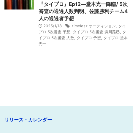
『タイプロ』Ep12―堂本光一降臨/ 5次
審査の通過人数判明、佐藤勝利チーム4
人の通過者予想
2025/1/18
timelesz オーディション
,
タイ
プロ 5次審査 予想
,
タイプロ 5次審査 浜川路己
,
タ
イプロ 6次審査 人数
,
タイプロ 予想
,
タイプロ 堂本
光一
リリース・カレンダー