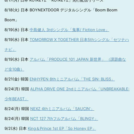
8/17(月) 日本 KO1KEYZ 「KO1KEYZ」先行配信リリース
8/18(火) 日本 BOYNEXTDOOR デジタルシングル「Boom Boom
Boom」
8/19(水) 日本
中島健人 3rdシングル「鬼事/ Fiction Love」
8/19(水) 日本
TOMORROW X TOGETHER 日本5thシングル「セツナハ
ナビ」
8/19(水) 日本
アルバム「PRODUCE 101 JAPAN 新世界」 （課題曲な
ど全10曲）
8/21(金) 韓国
ENHYPEN 8thミニアルバム「THE SIN: BLISS」
8/24(月) 韓国
ALPHA DRIVE ONE 2ndミニアルバム「UNBREAKABLE:
少年BEAST」
8/24(月) 韓国
NEXZ 4thミニアルバム「SAUCIN’」
8/24(月) 韓国
NCT 127 7thフルアルバム「BLINGY」
9/2(水) 日本
King＆Prince 1st EP「So Honey EP」