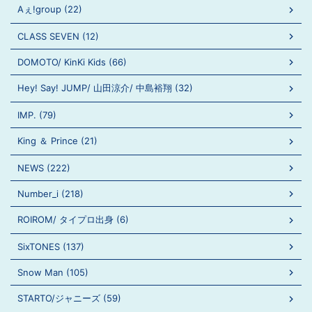
Aぇ!group (22)
CLASS SEVEN (12)
DOMOTO/ KinKi Kids (66)
Hey! Say! JUMP/ 山田涼介/ 中島裕翔 (32)
IMP. (79)
King ＆ Prince (21)
NEWS (222)
Number_i (218)
ROIROM/ タイプロ出身 (6)
SixTONES (137)
Snow Man (105)
STARTO/ジャニーズ (59)