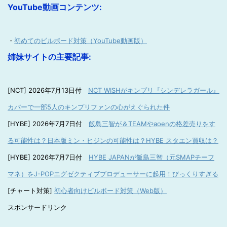
YouTube動画コンテンツ:
・
初めてのビルボード対策（YouTube動画版）
姉妹サイトの主要記事:
[NCT] 2026年7月13日付
NCT WISHがキンプリ『シンデレラガール』
カバーで一部5人のキンプリファンの心がえぐられた件
[HYBE] 2026年7月7日付
飯島三智が＆TEAMやaoenの格差売りをす
る可能性は？日本版ミン・ヒジンの可能性は？HYBE スタエン買収は？
[HYBE] 2026年7月7日付
HYBE JAPANが飯島三智（元SMAPチーフ
マネ）をJ-POPエグゼクティブプロデューサーに起用！びっくりすぎる
[チャート対策]
初心者向けビルボード対策（Web版）
スポンサードリンク