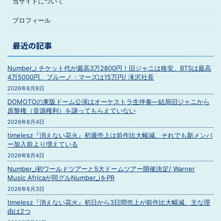
当サイトについて
プロフィール
最近の記事
Number_i チケット代が最高3万2800円！旧ジャニは格安、BTSは最高
4万5000円、ブルーノ・マーズは15万円/ 滝沢社長
2026年8月8日
DOMOTOの東阪ドーム公演はオーケストラ生伴奏―結局旧ジャニから
原盤権（音源権利）を譲ってもらえていない
2026年8月4日
timelesz『消えない花火』初週売上は前作比大幅減、それでも新メンバ
ー加入前より増えている
2026年8月4日
Number_i初ワールドツアーと5大ドームツアー開催決定/ Warner
Music Africaが同グルNumber_iをPR
2026年8月3日
timelesz『消えない花火』初日から3日間売上が前作比大幅減、主な理
由は2つ