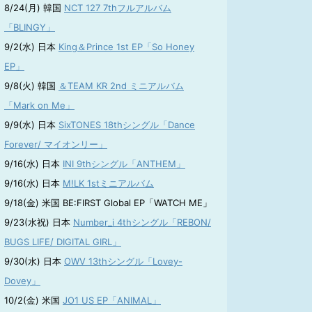
8/24(月) 韓国
NCT 127 7thフルアルバム
「BLINGY」
9/2(水) 日本
King＆Prince 1st EP「So Honey
EP」
9/8(火) 韓国
＆TEAM KR 2nd ミニアルバム
「Mark on Me」
9/9(水) 日本
SixTONES 18thシングル「Dance
Forever/ マイオンリー」
9/16(水) 日本
INI 9thシングル「ANTHEM」
9/16(水) 日本
M!LK 1stミニアルバム
9/18(金) 米国 BE:FIRST Global EP「WATCH ME」
9/23(水祝) 日本
Number_i 4thシングル「REBON/
BUGS LIFE/ DIGITAL GIRL」
9/30(水) 日本
OWV 13thシングル「Lovey-
Dovey」
10/2(金) 米国
JO1 US EP「ANIMAL」