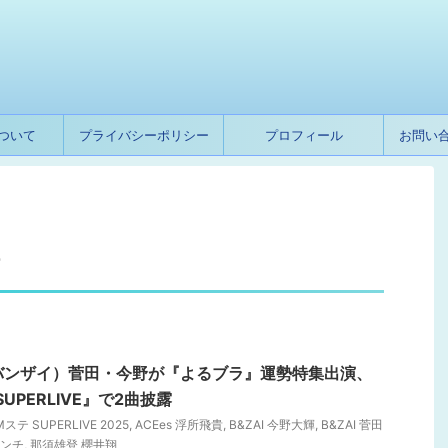
ついて
プライバシーポリシー
プロフィール
お問い
チ
（バンザイ）菅田・今野が『よるブラ』運勢特集出演、
SUPERLIVE』で2曲披露
Mステ SUPERLIVE 2025
,
ACEes 浮所飛貴
,
B&ZAI 今野大輝
,
B&ZAI 菅田
ランチ
,
那須雄登 櫻井翔