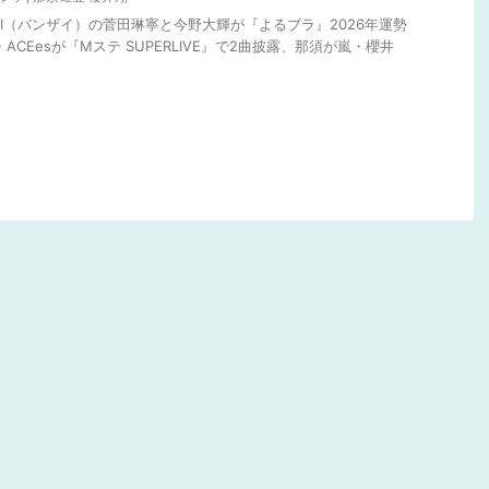
ZAI（バンザイ）の菅田琳寧と今野大輝が『よるブラ』2026年運勢
ACEesが『Mステ SUPERLIVE』で2曲披露、那須が嵐・櫻井