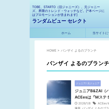
TOBE、STARTO（旧ジャニーズ）、元ジャニー
ズ、界隈のトレンド・ウォッチなど。[*本ページに
はプロモーションが含まれます]
ランダムビュー セレクト
ホーム
当サイトに
HOME
>
バンザイ よるのブランチ
バンザイ よるのブラン
ジュニア/ 元ジュニア
ジュニアB&ZAI
ACEesは『Mステ 
2026/1/8
ACEes 
琳寧
,
バンザイ よるのブ