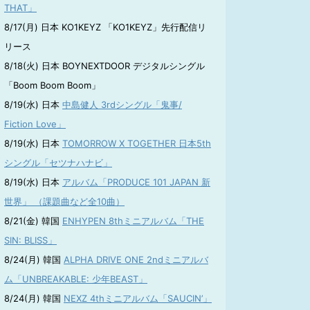
THAT」
8/17(月) 日本 KO1KEYZ 「KO1KEYZ」先行配信リ
リース
8/18(火) 日本 BOYNEXTDOOR デジタルシングル
「Boom Boom Boom」
8/19(水) 日本
中島健人 3rdシングル「鬼事/
Fiction Love」
8/19(水) 日本
TOMORROW X TOGETHER 日本5th
シングル「セツナハナビ」
8/19(水) 日本
アルバム「PRODUCE 101 JAPAN 新
世界」 （課題曲など全10曲）
8/21(金) 韓国
ENHYPEN 8thミニアルバム「THE
SIN: BLISS」
8/24(月) 韓国
ALPHA DRIVE ONE 2ndミニアルバ
ム「UNBREAKABLE: 少年BEAST」
8/24(月) 韓国
NEXZ 4thミニアルバム「SAUCIN’」