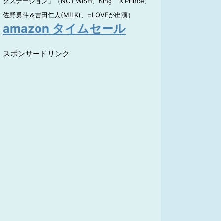
クステーション」（NCT WISH、King ＆Prince、
佐野勇斗＆吉田仁人(M!LK)、=LOVEが出演）
amazon タイムセール
スポンサードリンク