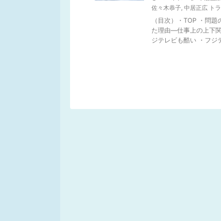
佐々木恭子
,
中居正広 トラ
（目次）・TOP ・問
た理由―仕事上の上下関
ジテレビも酷い ・フジテ