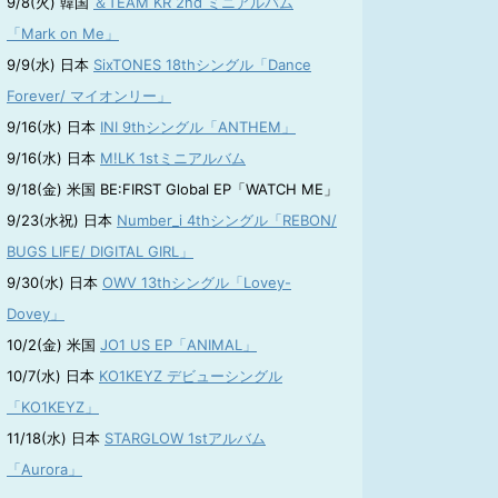
9/8(火) 韓国
＆TEAM KR 2nd ミニアルバム
「Mark on Me」
9/9(水) 日本
SixTONES 18thシングル「Dance
Forever/ マイオンリー」
9/16(水) 日本
INI 9thシングル「ANTHEM」
9/16(水) 日本
M!LK 1stミニアルバム
9/18(金) 米国 BE:FIRST Global EP「WATCH ME」
9/23(水祝) 日本
Number_i 4thシングル「REBON/
BUGS LIFE/ DIGITAL GIRL」
9/30(水) 日本
OWV 13thシングル「Lovey-
Dovey」
10/2(金) 米国
JO1 US EP「ANIMAL」
10/7(水) 日本
KO1KEYZ デビューシングル
「KO1KEYZ」
11/18(水) 日本
STARGLOW 1stアルバム
「Aurora」