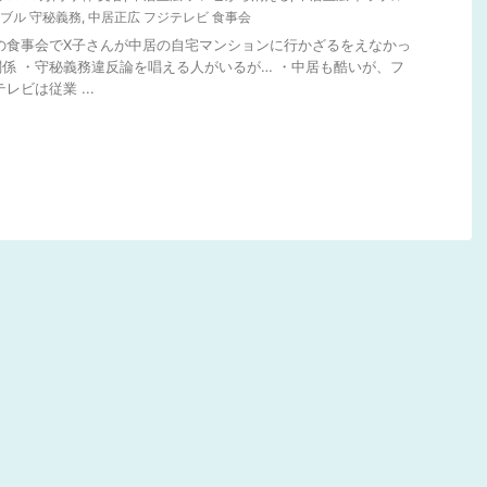
ブル 守秘義務
,
中居正広 フジテレビ 食事会
題の食事会でX子さんが中居の自宅マンションに行かざるをえなかっ
係 ・守秘義務違反論を唱える人がいるが… ・中居も酷いが、フ
レビは従業 ...