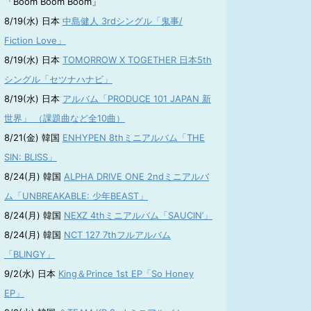
「Boom Boom Boom」
8/19(水) 日本
中島健人 3rdシングル「鬼事/
Fiction Love」
8/19(水) 日本
TOMORROW X TOGETHER 日本5th
シングル「セツナハナビ」
8/19(水) 日本
アルバム「PRODUCE 101 JAPAN 新
世界」 （課題曲など全10曲）
8/21(金) 韓国
ENHYPEN 8thミニアルバム「THE
SIN: BLISS」
8/24(月) 韓国
ALPHA DRIVE ONE 2ndミニアルバ
ム「UNBREAKABLE: 少年BEAST」
8/24(月) 韓国
NEXZ 4thミニアルバム「SAUCIN’」
8/24(月) 韓国
NCT 127 7thフルアルバム
「BLINGY」
9/2(水) 日本
King＆Prince 1st EP「So Honey
EP」