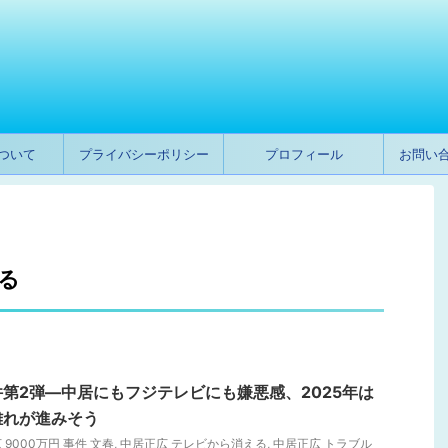
ついて
プライバシーポリシー
プロフィール
お問い
る
第2弾―中居にもフジテレビにも嫌悪感、2025年は
離れが進みそう
 9000万円 事件 文春
,
中居正広 テレビから消える
,
中居正広 トラブル