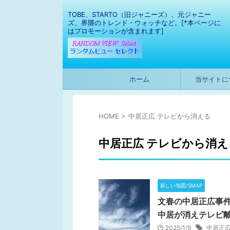
TOBE、STARTO（旧ジャニーズ）、元ジャニー
ズ、界隈のトレンド・ウォッチなど。[*本ページに
はプロモーションが含まれます]
ホーム
当サイトに
HOME
>
中居正広 テレビから消える
中居正広 テレビから消え
新しい地図/SMAP
文春の中居正広事件
中居が消えテレビ
2025/1/9
中居正広