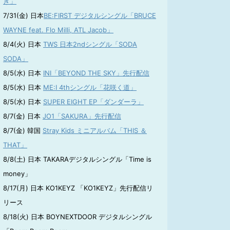
き」
7/31(金) 日本
BE:FIRST デジタルシングル「BRUCE
WAYNE feat. Flo Milli, ATL Jacob」
8/4(火) 日本
TWS 日本2ndシングル「SODA
SODA」
8/5(水) 日本
INI「BEYOND THE SKY」先行配信
8/5(水) 日本
ME:I 4thシングル「花咲く道」
8/5(水) 日本
SUPER EIGHT EP「ダンダーラ」
8/7(金) 日本
JO1「SAKURA」先行配信
8/7(金) 韓国
Stray Kids ミニアルバム「THIS ＆
THAT」
8/8(土) 日本 TAKARAデジタルシングル「Time is
money」
8/17(月) 日本 KO1KEYZ 「KO1KEYZ」先行配信リ
リース
8/18(火) 日本 BOYNEXTDOOR デジタルシングル