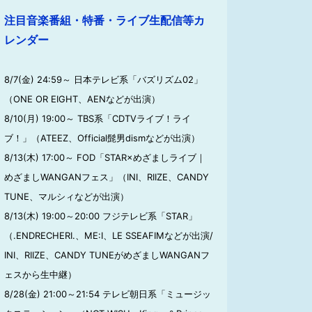
注目音楽番組・特番・ライブ生配信等カ
レンダー
8/7(金) 24:59～ 日本テレビ系「バズリズム02」
（ONE OR EIGHT、AENなどが出演）
8/10(月) 19:00～ TBS系「CDTVライブ！ライ
ブ！」（ATEEZ、Official髭男dismなどが出演）
8/13(木) 17:00～ FOD「STAR×めざましライブ｜
めざましWANGANフェス」（INI、RIIZE、CANDY
TUNE、マルシィなどが出演）
8/13(木) 19:00～20:00 フジテレビ系「STAR」
（.ENDRECHERI.、ME:I、LE SSEAFIMなどが出演/
INI、RIIZE、CANDY TUNEがめざましWANGANフ
ェスから生中継）
8/28(金) 21:00～21:54 テレビ朝日系「ミュージッ