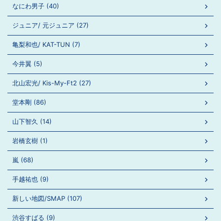
なにわ男子 (40)
ジュニア/ 元ジュニア (27)
亀梨和也/ KAT-TUN (7)
今井翼 (5)
北山宏光/ Kis-My-Ft2 (27)
堂本剛 (86)
山下智久 (14)
岩橋玄樹 (1)
嵐 (68)
手越祐也 (9)
新しい地図/SMAP (107)
渋谷すばる (9)