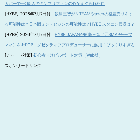
カバーで一部5人のキンプリファンの心がえぐられた件
[HYBE] 2026年7月7日付
飯島三智が＆TEAMやaoenの格差売りをす
る可能性は？日本版ミン・ヒジンの可能性は？HYBE スタエン買収は？
[HYBE] 2026年7月7日付
HYBE JAPANが飯島三智（元SMAPチーフ
マネ）をJ-POPエグゼクティブプロデューサーに起用！びっくりすぎる
[チャート対策]
初心者向けビルボード対策（Web版）
スポンサードリンク