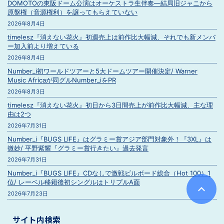
DOMOTOの東阪ドーム公演はオーケストラ生伴奏―結局旧ジャニから
原盤権（音源権利）を譲ってもらえていない
2026年8月4日
timelesz『消えない花火』初週売上は前作比大幅減、それでも新メンバ
ー加入前より増えている
2026年8月4日
Number_i初ワールドツアーと5大ドームツアー開催決定/ Warner
Music Africaが同グルNumber_iをPR
2026年8月3日
timelesz『消えない花火』初日から3日間売上が前作比大幅減、主な理
由は2つ
2026年7月31日
Number_i『BUGS LIFE』はグラミー賞アジア部門対象外！『3XL』は
微妙/ 平野紫耀『グラミー賞行きたい』過去発言
2026年7月31日
Number_i『BUGS LIFE』CDなしで激戦ビルボード総合（Hot 100）1
位/ レーベル移籍後初シングルはトリプルA面
2026年7月23日
サイト内検索