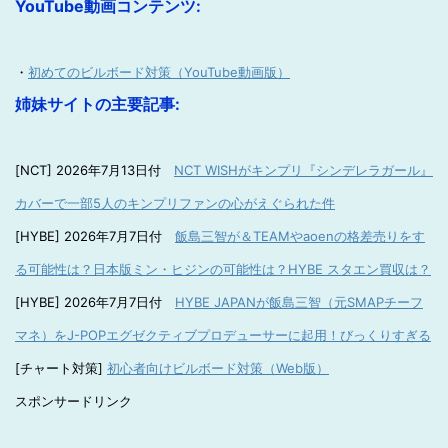
YouTube動画コンテンツ:
・
初めてのビルボード対策（YouTube動画版）
姉妹サイトの主要記事:
[NCT] 2026年7月13日付
NCT WISHがキンプリ『シンデレラガール』
カバーで一部5人のキンプリファンの心がえぐられた件
[HYBE] 2026年7月7日付
飯島三智が＆TEAMやaoenの格差売りをす
る可能性は？日本版ミン・ヒジンの可能性は？HYBE スタエン買収は？
[HYBE] 2026年7月7日付
HYBE JAPANが飯島三智（元SMAPチーフ
マネ）をJ-POPエグゼクティブプロデューサーに起用！びっくりすぎる
[チャート対策]
初心者向けビルボード対策（Web版）
スポンサードリンク