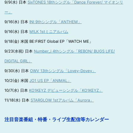
9/9(水) 日本
SixTONES 18thシングル「Dance Forever/ マイオンリ
ー」
9/16(水) 日本
INI 9thシングル「ANTHEM」
9/16(水) 日本
M!LK 1stミニアルバム
9/18(金) 米国 BE:FIRST Global EP「WATCH ME」
9/23(水祝) 日本
Number_i 4thシングル「REBON/ BUGS LIFE/
DIGITAL GIRL」
9/30(水) 日本
OWV 13thシングル「Lovey-Dovey」
10/2(金) 米国
JO1 US EP「ANIMAL」
10/7(水) 日本
KO1KEYZ デビューシングル「KO1KEYZ」
11/18(水) 日本
STARGLOW 1stアルバム「Aurora」
注目音楽番組・特番・ライブ生配信等カレンダー