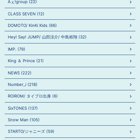
Aぇ!group (22)
CLASS SEVEN (12)
DOMOTO/ KinKi Kids (66)
Hey! Say! JUMP/ 山田涼介/ 中島裕翔 (32)
IMP. (79)
King ＆ Prince (21)
NEWS (222)
Number_i (218)
ROIROM/ タイプロ出身 (6)
SixTONES (137)
Snow Man (105)
STARTO/ジャニーズ (59)