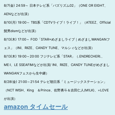
8/7(金) 24:59～ 日本テレビ系「バズリズム02」（ONE OR EIGHT、
AENなどが出演）
8/10(月) 19:00～ TBS系「CDTVライブ！ライブ！」（ATEEZ、Official
髭男dismなどが出演）
8/13(木) 17:00～ FOD「STAR×めざましライブ｜めざましWANGANフ
ェス」（INI、RIIZE、CANDY TUNE、マルシィなどが出演）
8/13(木) 19:00～20:00 フジテレビ系「STAR」（.ENDRECHERI.、
ME:I、LE SSEAFIMなどが出演/ INI、RIIZE、CANDY TUNEがめざまし
WANGANフェスから生中継）
8/28(金) 21:00～21:54 テレビ朝日系「ミュージックステーション」
（NCT WISH、King ＆Prince、佐野勇斗＆吉田仁人(M!LK)、=LOVE
が出演）
amazon タイムセール