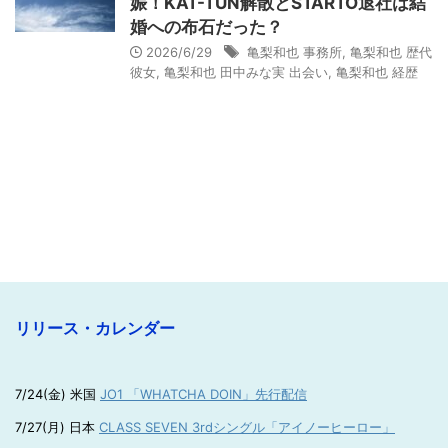
娠！KAT-TUN解散とSTARTO退社は結
婚への布石だった？
2026/6/29
亀梨和也 事務所
,
亀梨和也 歴代
彼女
,
亀梨和也 田中みな実 出会い
,
亀梨和也 経歴
リリース・カレンダー
7/24(金) 米国
JO1 「WHATCHA DOIN」先行配信
7/27(月) 日本
CLASS SEVEN 3rdシングル「アイノーヒーロー」