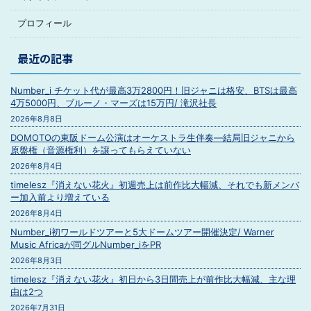
プロフィール
最近の記事
Number_i チケット代が最高3万2800円！旧ジャニは格安、BTSは最高
4万5000円、ブルーノ・マーズは15万円/ 滝沢社長
2026年8月8日
DOMOTOの東阪ドーム公演はオーケストラ生伴奏―結局旧ジャニから
原盤権（音源権利）を譲ってもらえていない
2026年8月4日
timelesz『消えない花火』初週売上は前作比大幅減、それでも新メンバ
ー加入前より増えている
2026年8月4日
Number_i初ワールドツアーと5大ドームツアー開催決定/ Warner
Music Africaが同グルNumber_iをPR
2026年8月3日
timelesz『消えない花火』初日から3日間売上が前作比大幅減、主な理
由は2つ
2026年7月31日