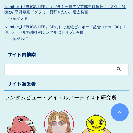
Number_i『BUGS LIFE』はグラミー賞アジア部門対象外！『3XL』は
微妙/ 平野紫耀『グラミー賞行きたい』過去発言
2026年7月31日
Number_i『BUGS LIFE』CDなしで激戦ビルボード総合（Hot 100）1
位/ レーベル移籍後初シングルはトリプルA面
2026年7月23日
サイト内検索
サイト運営者
ランダムビュー・アイドルアーティスト研究所