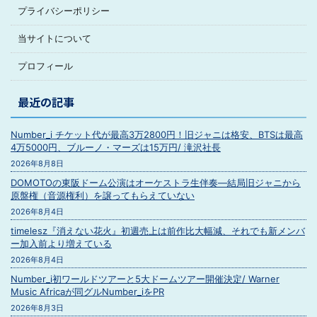
プライバシーポリシー
当サイトについて
プロフィール
最近の記事
Number_i チケット代が最高3万2800円！旧ジャニは格安、BTSは最高
4万5000円、ブルーノ・マーズは15万円/ 滝沢社長
2026年8月8日
DOMOTOの東阪ドーム公演はオーケストラ生伴奏―結局旧ジャニから
原盤権（音源権利）を譲ってもらえていない
2026年8月4日
timelesz『消えない花火』初週売上は前作比大幅減、それでも新メンバ
ー加入前より増えている
2026年8月4日
Number_i初ワールドツアーと5大ドームツアー開催決定/ Warner
Music Africaが同グルNumber_iをPR
2026年8月3日