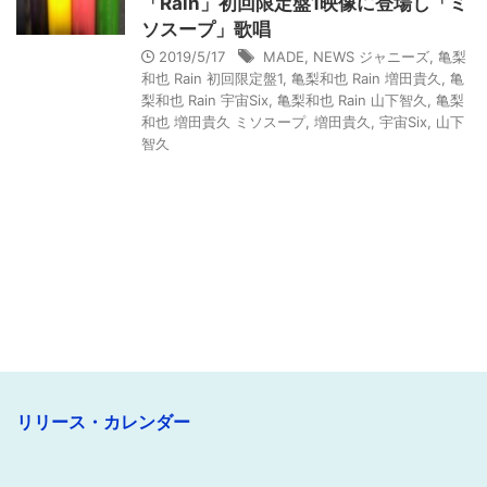
「Rain」初回限定盤1映像に登場し「ミ
ソスープ」歌唱
2019/5/17
MADE
,
NEWS ジャニーズ
,
亀梨
和也 Rain 初回限定盤1
,
亀梨和也 Rain 増田貴久
,
亀
梨和也 Rain 宇宙Six
,
亀梨和也 Rain 山下智久
,
亀梨
和也 増田貴久 ミソスープ
,
増田貴久
,
宇宙Six
,
山下
智久
リリース・カレンダー