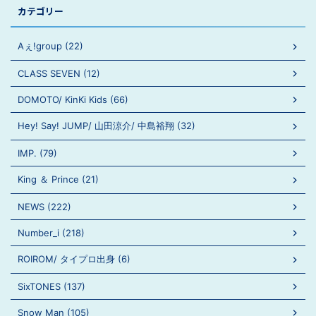
カテゴリー
Aぇ!group (22)
CLASS SEVEN (12)
DOMOTO/ KinKi Kids (66)
Hey! Say! JUMP/ 山田涼介/ 中島裕翔 (32)
IMP. (79)
King ＆ Prince (21)
NEWS (222)
Number_i (218)
ROIROM/ タイプロ出身 (6)
SixTONES (137)
Snow Man (105)