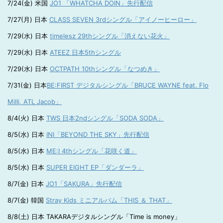
7/24(金) 米国
JO1 「WHATCHA DOIN」先行配信
7/27(月) 日本
CLASS SEVEN 3rdシングル「アイノーヒーロー」
7/29(水) 日本
timelesz 29thシングル「消えない花火」
7/29(水) 日本
ATEEZ 日本5thシングル
7/29(水) 日本
OCTPATH 10thシングル「なつめき」
7/31(金) 日本
BE:FIRST デジタルシングル「BRUCE WAYNE feat. Flo
Milli, ATL Jacob」
8/4(火) 日本
TWS 日本2ndシングル「SODA SODA」
8/5(水) 日本
INI「BEYOND THE SKY」先行配信
8/5(水) 日本
ME:I 4thシングル「花咲く道」
8/5(水) 日本
SUPER EIGHT EP「ダンダーラ」
8/7(金) 日本
JO1「SAKURA」先行配信
8/7(金) 韓国
Stray Kids ミニアルバム「THIS ＆ THAT」
8/8(土) 日本 TAKARAデジタルシングル「Time is money」