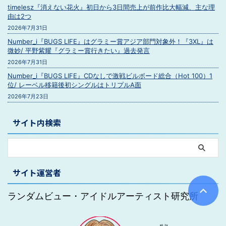
timelesz『消えない花火』初日から3日間売上が前作比大幅減、主な理
由は2つ
2026年7月31日
Number_i『BUGS LIFE』はグラミー賞アジア部門対象外！『3XL』は
微妙/ 平野紫耀『グラミー賞行きたい』過去発言
2026年7月31日
Number_i『BUGS LIFE』CDなしで激戦ビルボード総合（Hot 100）1
位/ レーベル移籍後初シングルはトリプルA面
2026年7月23日
サイト内検索
サイト運営者
ランダムビュー・アイドルアーティスト研究所