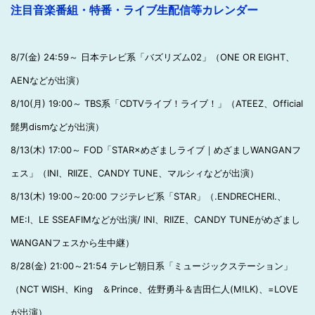
注目音楽番組・特番・ライブ生配信等カレンダー
8/7(金) 24:59～ 日本テレビ系「バズリズム02」（ONE OR EIGHT、
AENなどが出演）
8/10(月) 19:00～ TBS系「CDTVライブ！ライブ！」（ATEEZ、Official
髭男dismなどが出演）
8/13(木) 17:00～ FOD「STAR×めざましライブ｜めざましWANGANフ
ェス」（INI、RIIZE、CANDY TUNE、マルシィなどが出演）
8/13(木) 19:00～20:00 フジテレビ系「STAR」（.ENDRECHERI.、
ME:I、LE SSEAFIMなどが出演/ INI、RIIZE、CANDY TUNEがめざまし
WANGANフェスから生中継）
8/28(金) 21:00～21:54 テレビ朝日系「ミュージックステーション」
（NCT WISH、King ＆Prince、佐野勇斗＆吉田仁人(M!LK)、=LOVE
が出演）