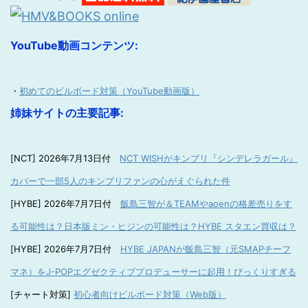
YouTube動画コンテンツ:
・
初めてのビルボード対策（YouTube動画版）
姉妹サイトの主要記事:
[NCT] 2026年7月13日付
NCT WISHがキンプリ『シンデレラガール』
カバーで一部5人のキンプリファンの心がえぐられた件
[HYBE] 2026年7月7日付
飯島三智が＆TEAMやaoenの格差売りをす
る可能性は？日本版ミン・ヒジンの可能性は？HYBE スタエン買収は？
[HYBE] 2026年7月7日付
HYBE JAPANが飯島三智（元SMAPチーフ
マネ）をJ-POPエグゼクティブプロデューサーに起用！びっくりすぎる
[チャート対策]
初心者向けビルボード対策（Web版）