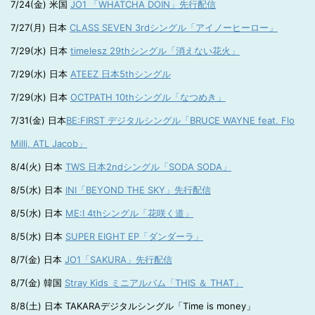
7/24(金) 米国
JO1 「WHATCHA DOIN」先行配信
7/27(月) 日本
CLASS SEVEN 3rdシングル「アイノーヒーロー」
7/29(水) 日本
timelesz 29thシングル「消えない花火」
7/29(水) 日本
ATEEZ 日本5thシングル
7/29(水) 日本
OCTPATH 10thシングル「なつめき」
7/31(金) 日本
BE:FIRST デジタルシングル「BRUCE WAYNE feat. Flo
Milli, ATL Jacob」
8/4(火) 日本
TWS 日本2ndシングル「SODA SODA」
8/5(水) 日本
INI「BEYOND THE SKY」先行配信
8/5(水) 日本
ME:I 4thシングル「花咲く道」
8/5(水) 日本
SUPER EIGHT EP「ダンダーラ」
8/7(金) 日本
JO1「SAKURA」先行配信
8/7(金) 韓国
Stray Kids ミニアルバム「THIS ＆ THAT」
8/8(土) 日本 TAKARAデジタルシングル「Time is money」