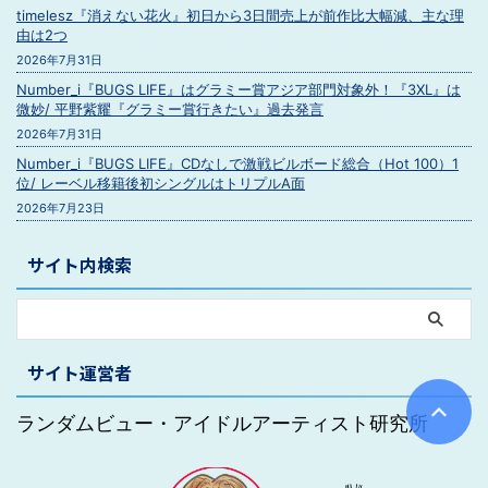
timelesz『消えない花火』初日から3日間売上が前作比大幅減、主な理
由は2つ
2026年7月31日
Number_i『BUGS LIFE』はグラミー賞アジア部門対象外！『3XL』は
微妙/ 平野紫耀『グラミー賞行きたい』過去発言
2026年7月31日
Number_i『BUGS LIFE』CDなしで激戦ビルボード総合（Hot 100）1
位/ レーベル移籍後初シングルはトリプルA面
2026年7月23日
サイト内検索
サイト運営者
ランダムビュー・アイドルアーティスト研究所