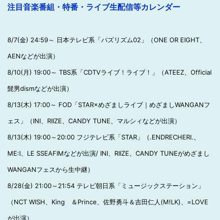
注目音楽番組・特番・ライブ生配信等カレンダー
8/7(金) 24:59～ 日本テレビ系「バズリズム02」（ONE OR EIGHT、
AENなどが出演）
8/10(月) 19:00～ TBS系「CDTVライブ！ライブ！」（ATEEZ、Official
髭男dismなどが出演）
8/13(木) 17:00～ FOD「STAR×めざましライブ｜めざましWANGANフ
ェス」（INI、RIIZE、CANDY TUNE、マルシィなどが出演）
8/13(木) 19:00～20:00 フジテレビ系「STAR」（.ENDRECHERI.、
ME:I、LE SSEAFIMなどが出演/ INI、RIIZE、CANDY TUNEがめざまし
WANGANフェスから生中継）
8/28(金) 21:00～21:54 テレビ朝日系「ミュージックステーション」
（NCT WISH、King ＆Prince、佐野勇斗＆吉田仁人(M!LK)、=LOVE
が出演）