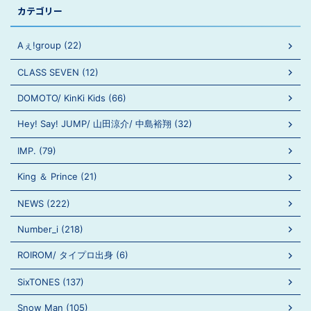
カテゴリー
Aぇ!group (22)
CLASS SEVEN (12)
DOMOTO/ KinKi Kids (66)
Hey! Say! JUMP/ 山田涼介/ 中島裕翔 (32)
IMP. (79)
King ＆ Prince (21)
NEWS (222)
Number_i (218)
ROIROM/ タイプロ出身 (6)
SixTONES (137)
Snow Man (105)