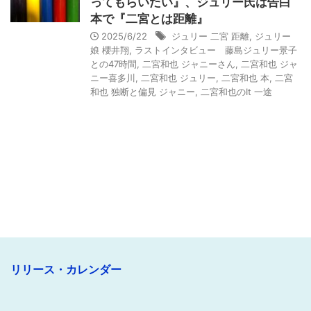
ってもらいたい』、ジュリー氏は告白
本で『二宮とは距離』
2025/6/22
ジュリー 二宮 距離
,
ジュリー
娘 櫻井翔
,
ラストインタビュー 藤島ジュリー景子
との47時間
,
二宮和也 ジャニーさん
,
二宮和也 ジャ
ニー喜多川
,
二宮和也 ジュリー
,
二宮和也 本
,
二宮
和也 独断と偏見 ジャニー
,
二宮和也のIt 一途
リリース・カレンダー