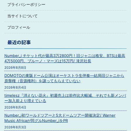
プライバシーポリシー
当サイトについて
プロフィール
最近の記事
Number_i チケット代が最高3万2800円！旧ジャニは格安、BTSは最高
4万5000円、ブルーノ・マーズは15万円/ 滝沢社長
2026年8月8日
DOMOTOの東阪ドーム公演はオーケストラ生伴奏―結局旧ジャニから
原盤権（音源権利）を譲ってもらえていない
2026年8月4日
timelesz『消えない花火』初週売上は前作比大幅減、それでも新メンバ
ー加入前より増えている
2026年8月4日
Number_i初ワールドツアーと5大ドームツアー開催決定/ Warner
Music Africaが同グルNumber_iをPR
2026年8月3日