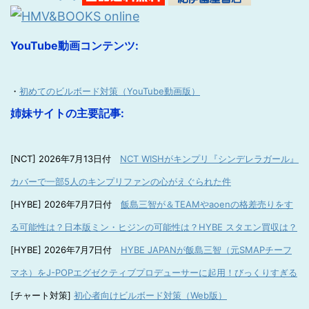
YouTube動画コンテンツ:
・
初めてのビルボード対策（YouTube動画版）
姉妹サイトの主要記事:
[NCT] 2026年7月13日付
NCT WISHがキンプリ『シンデレラガール』
カバーで一部5人のキンプリファンの心がえぐられた件
[HYBE] 2026年7月7日付
飯島三智が＆TEAMやaoenの格差売りをす
る可能性は？日本版ミン・ヒジンの可能性は？HYBE スタエン買収は？
[HYBE] 2026年7月7日付
HYBE JAPANが飯島三智（元SMAPチーフ
マネ）をJ-POPエグゼクティブプロデューサーに起用！びっくりすぎる
[チャート対策]
初心者向けビルボード対策（Web版）