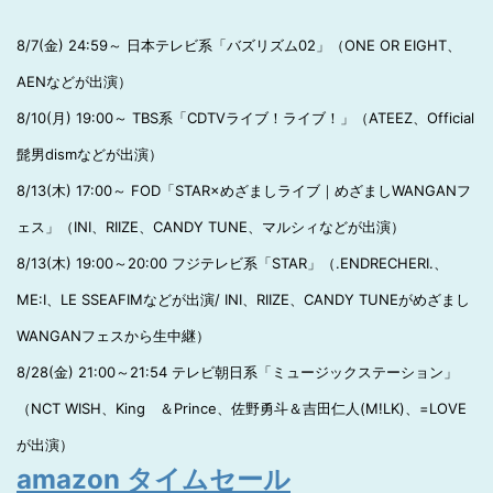
8/7(金) 24:59～ 日本テレビ系「バズリズム02」（ONE OR EIGHT、
AENなどが出演）
8/10(月) 19:00～ TBS系「CDTVライブ！ライブ！」（ATEEZ、Official
髭男dismなどが出演）
8/13(木) 17:00～ FOD「STAR×めざましライブ｜めざましWANGANフ
ェス」（INI、RIIZE、CANDY TUNE、マルシィなどが出演）
8/13(木) 19:00～20:00 フジテレビ系「STAR」（.ENDRECHERI.、
ME:I、LE SSEAFIMなどが出演/ INI、RIIZE、CANDY TUNEがめざまし
WANGANフェスから生中継）
8/28(金) 21:00～21:54 テレビ朝日系「ミュージックステーション」
（NCT WISH、King ＆Prince、佐野勇斗＆吉田仁人(M!LK)、=LOVE
が出演）
amazon タイムセール