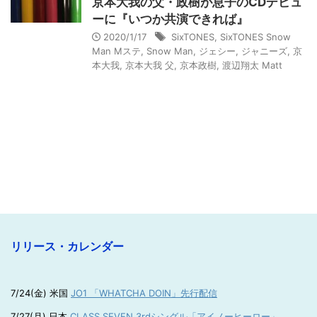
京本大我の父・政樹が息子のCDデビュ
ーに『いつか共演できれば』
2020/1/17
SixTONES
,
SixTONES Snow
Man Mステ
,
Snow Man
,
ジェシー
,
ジャニーズ
,
京
本大我
,
京本大我 父
,
京本政樹
,
渡辺翔太 Matt
リリース・カレンダー
7/24(金) 米国
JO1 「WHATCHA DOIN」先行配信
7/27(月) 日本
CLASS SEVEN 3rdシングル「アイノーヒーロー」