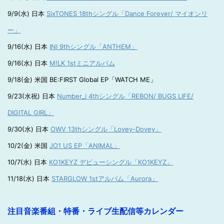
9/9(水) 日本
SixTONES 18thシングル「Dance Forever/ マイオンリ
ー」
9/16(水) 日本
INI 9thシングル「ANTHEM」
9/16(水) 日本
M!LK 1stミニアルバム
9/18(金) 米国 BE:FIRST Global EP「WATCH ME」
9/23(水祝) 日本
Number_i 4thシングル「REBON/ BUGS LIFE/
DIGITAL GIRL」
9/30(水) 日本
OWV 13thシングル「Lovey-Dovey」
10/2(金) 米国
JO1 US EP「ANIMAL」
10/7(水) 日本
KO1KEYZ デビューシングル「KO1KEYZ」
11/18(水) 日本
STARGLOW 1stアルバム「Aurora」
注目音楽番組・特番・ライブ生配信等カレンダー