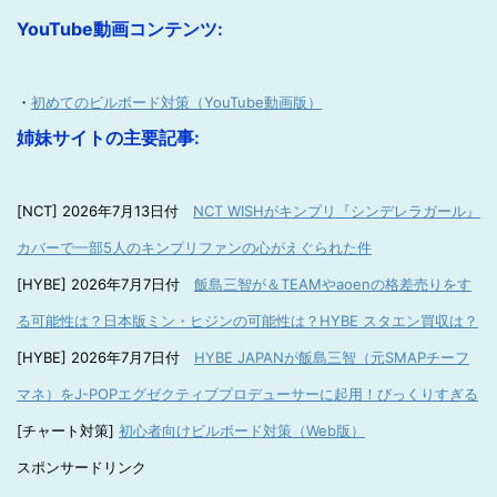
YouTube動画コンテンツ:
・
初めてのビルボード対策（YouTube動画版）
姉妹サイトの主要記事:
[NCT] 2026年7月13日付
NCT WISHがキンプリ『シンデレラガール』
カバーで一部5人のキンプリファンの心がえぐられた件
[HYBE] 2026年7月7日付
飯島三智が＆TEAMやaoenの格差売りをす
る可能性は？日本版ミン・ヒジンの可能性は？HYBE スタエン買収は？
[HYBE] 2026年7月7日付
HYBE JAPANが飯島三智（元SMAPチーフ
マネ）をJ-POPエグゼクティブプロデューサーに起用！びっくりすぎる
[チャート対策]
初心者向けビルボード対策（Web版）
スポンサードリンク