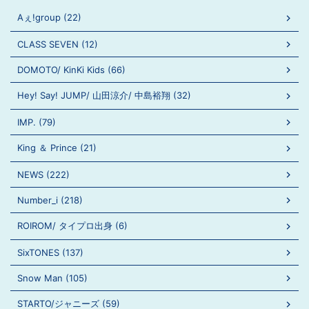
Aぇ!group (22)
CLASS SEVEN (12)
DOMOTO/ KinKi Kids (66)
Hey! Say! JUMP/ 山田涼介/ 中島裕翔 (32)
IMP. (79)
King ＆ Prince (21)
NEWS (222)
Number_i (218)
ROIROM/ タイプロ出身 (6)
SixTONES (137)
Snow Man (105)
STARTO/ジャニーズ (59)