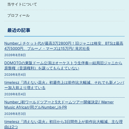
当サイトについて
プロフィール
最近の記事
Number_i チケット代が最高3万2800円！旧ジャニは格安、BTSは最高
4万5000円、ブルーノ・マーズは15万円/ 滝沢社長
2026年8月8日
DOMOTOの東阪ドーム公演はオーケストラ生伴奏―結局旧ジャニから
原盤権（音源権利）を譲ってもらえていない
2026年8月4日
timelesz『消えない花火』初週売上は前作比大幅減、それでも新メンバ
ー加入前より増えている
2026年8月4日
Number_i初ワールドツアーと5大ドームツアー開催決定/ Warner
Music Africaが同グルNumber_iをPR
2026年8月3日
timelesz『消えない花火』初日から3日間売上が前作比大幅減、主な理
由は2つ