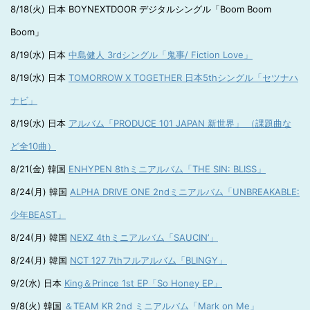
8/18(火) 日本 BOYNEXTDOOR デジタルシングル「Boom Boom
Boom」
8/19(水) 日本
中島健人 3rdシングル「鬼事/ Fiction Love」
8/19(水) 日本
TOMORROW X TOGETHER 日本5thシングル「セツナハ
ナビ」
8/19(水) 日本
アルバム「PRODUCE 101 JAPAN 新世界」 （課題曲な
ど全10曲）
8/21(金) 韓国
ENHYPEN 8thミニアルバム「THE SIN: BLISS」
8/24(月) 韓国
ALPHA DRIVE ONE 2ndミニアルバム「UNBREAKABLE:
少年BEAST」
8/24(月) 韓国
NEXZ 4thミニアルバム「SAUCIN’」
8/24(月) 韓国
NCT 127 7thフルアルバム「BLINGY」
9/2(水) 日本
King＆Prince 1st EP「So Honey EP」
9/8(火) 韓国
＆TEAM KR 2nd ミニアルバム「Mark on Me」