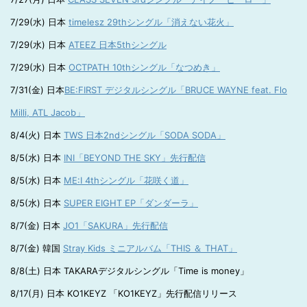
7/29(水) 日本
timelesz 29thシングル「消えない花火」
7/29(水) 日本
ATEEZ 日本5thシングル
7/29(水) 日本
OCTPATH 10thシングル「なつめき」
7/31(金) 日本
BE:FIRST デジタルシングル「BRUCE WAYNE feat. Flo
Milli, ATL Jacob」
8/4(火) 日本
TWS 日本2ndシングル「SODA SODA」
8/5(水) 日本
INI「BEYOND THE SKY」先行配信
8/5(水) 日本
ME:I 4thシングル「花咲く道」
8/5(水) 日本
SUPER EIGHT EP「ダンダーラ」
8/7(金) 日本
JO1「SAKURA」先行配信
8/7(金) 韓国
Stray Kids ミニアルバム「THIS ＆ THAT」
8/8(土) 日本 TAKARAデジタルシングル「Time is money」
8/17(月) 日本 KO1KEYZ 「KO1KEYZ」先行配信リリース