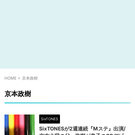
HOME
>
京本政樹
京本政樹
SixTONES
SixTONESが2週連続『Mステ』出演/