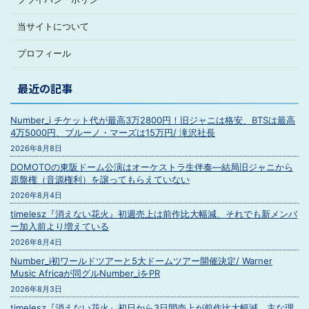
当サイトについて
プロフィール
最近の記事
Number_i チケット代が最高3万2800円！旧ジャニは格安、BTSは最高
4万5000円、ブルーノ・マーズは15万円/ 滝沢社長
2026年8月8日
DOMOTOの東阪ドーム公演はオーケストラ生伴奏―結局旧ジャニから
原盤権（音源権利）を譲ってもらえていない
2026年8月4日
timelesz『消えない花火』初週売上は前作比大幅減、それでも新メンバ
ー加入前より増えている
2026年8月4日
Number_i初ワールドツアーと5大ドームツアー開催決定/ Warner
Music Africaが同グルNumber_iをPR
2026年8月3日
timelesz『消えない花火』初日から3日間売上が前作比大幅減、主な理