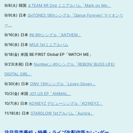
9/8(火) 韓国
＆TEAM KR 2nd ミニアルバム「Mark on Me」
9/9(水) 日本
SixTONES 18thシングル「Dance Forever/ マイオンリ
ー」
9/16(水) 日本
INI 9thシングル「ANTHEM」
9/16(水) 日本
M!LK 1stミニアルバム
9/18(金) 米国 BE:FIRST Global EP「WATCH ME」
9/23(水祝) 日本
Number_i 4thシングル「REBON/ BUGS LIFE/
DIGITAL GIRL」
9/30(水) 日本
OWV 13thシングル「Lovey-Dovey」
10/2(金) 米国
JO1 US EP「ANIMAL」
10/7(水) 日本
KO1KEYZ デビューシングル「KO1KEYZ」
11/18(水) 日本
STARGLOW 1stアルバム「Aurora」
注目音楽番組・特番・ライブ生配信等カレンダー