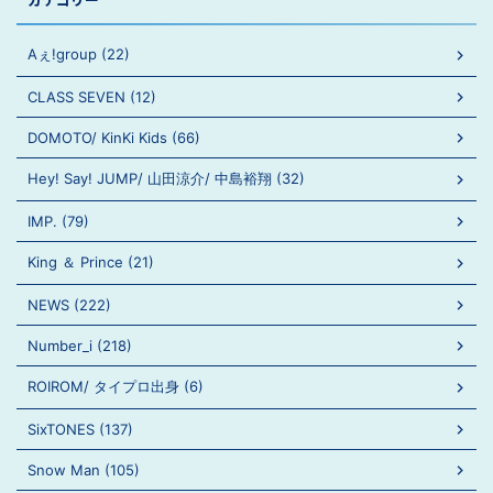
Aぇ!group (22)
CLASS SEVEN (12)
DOMOTO/ KinKi Kids (66)
Hey! Say! JUMP/ 山田涼介/ 中島裕翔 (32)
IMP. (79)
King ＆ Prince (21)
NEWS (222)
Number_i (218)
ROIROM/ タイプロ出身 (6)
SixTONES (137)
Snow Man (105)