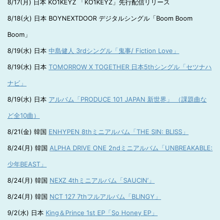
8/17(月) 日本 KO1KEYZ 「KO1KEYZ」先行配信リリース
8/18(火) 日本 BOYNEXTDOOR デジタルシングル「Boom Boom
Boom」
8/19(水) 日本
中島健人 3rdシングル「鬼事/ Fiction Love」
8/19(水) 日本
TOMORROW X TOGETHER 日本5thシングル「セツナハ
ナビ」
8/19(水) 日本
アルバム「PRODUCE 101 JAPAN 新世界」 （課題曲な
ど全10曲）
8/21(金) 韓国
ENHYPEN 8thミニアルバム「THE SIN: BLISS」
8/24(月) 韓国
ALPHA DRIVE ONE 2ndミニアルバム「UNBREAKABLE:
少年BEAST」
8/24(月) 韓国
NEXZ 4thミニアルバム「SAUCIN’」
8/24(月) 韓国
NCT 127 7thフルアルバム「BLINGY」
9/2(水) 日本
King＆Prince 1st EP「So Honey EP」