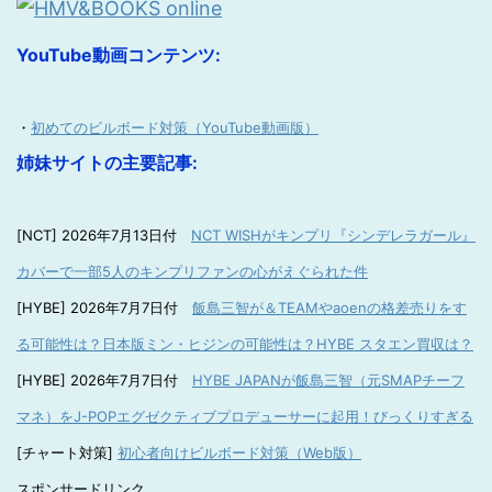
YouTube動画コンテンツ:
・
初めてのビルボード対策（YouTube動画版）
姉妹サイトの主要記事:
[NCT] 2026年7月13日付
NCT WISHがキンプリ『シンデレラガール』
カバーで一部5人のキンプリファンの心がえぐられた件
[HYBE] 2026年7月7日付
飯島三智が＆TEAMやaoenの格差売りをす
る可能性は？日本版ミン・ヒジンの可能性は？HYBE スタエン買収は？
[HYBE] 2026年7月7日付
HYBE JAPANが飯島三智（元SMAPチーフ
マネ）をJ-POPエグゼクティブプロデューサーに起用！びっくりすぎる
[チャート対策]
初心者向けビルボード対策（Web版）
スポンサードリンク