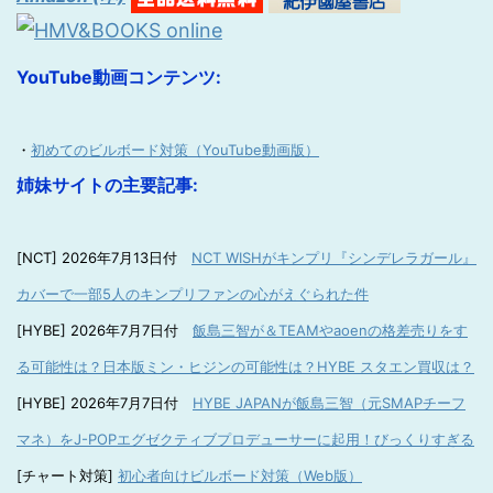
YouTube動画コンテンツ:
・
初めてのビルボード対策（YouTube動画版）
姉妹サイトの主要記事:
[NCT] 2026年7月13日付
NCT WISHがキンプリ『シンデレラガール』
カバーで一部5人のキンプリファンの心がえぐられた件
[HYBE] 2026年7月7日付
飯島三智が＆TEAMやaoenの格差売りをす
る可能性は？日本版ミン・ヒジンの可能性は？HYBE スタエン買収は？
[HYBE] 2026年7月7日付
HYBE JAPANが飯島三智（元SMAPチーフ
マネ）をJ-POPエグゼクティブプロデューサーに起用！びっくりすぎる
[チャート対策]
初心者向けビルボード対策（Web版）