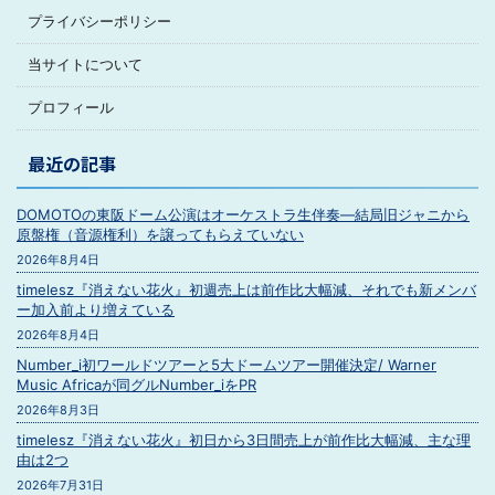
プライバシーポリシー
当サイトについて
プロフィール
最近の記事
DOMOTOの東阪ドーム公演はオーケストラ生伴奏―結局旧ジャニから
原盤権（音源権利）を譲ってもらえていない
2026年8月4日
timelesz『消えない花火』初週売上は前作比大幅減、それでも新メンバ
ー加入前より増えている
2026年8月4日
Number_i初ワールドツアーと5大ドームツアー開催決定/ Warner
Music Africaが同グルNumber_iをPR
2026年8月3日
timelesz『消えない花火』初日から3日間売上が前作比大幅減、主な理
由は2つ
2026年7月31日