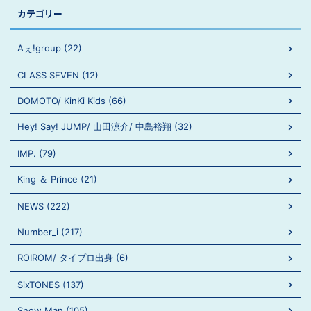
カテゴリー
Aぇ!group (22)
CLASS SEVEN (12)
DOMOTO/ KinKi Kids (66)
Hey! Say! JUMP/ 山田涼介/ 中島裕翔 (32)
IMP. (79)
King ＆ Prince (21)
NEWS (222)
Number_i (217)
ROIROM/ タイプロ出身 (6)
SixTONES (137)
Snow Man (105)