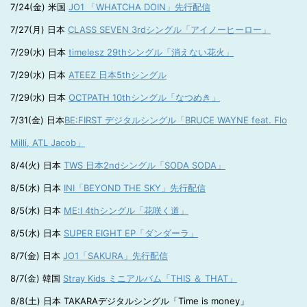
7/24(金) 米国
JO1 「WHATCHA DOIN」先行配信
7/27(月) 日本
CLASS SEVEN 3rdシングル「アイノーヒーロー」
7/29(水) 日本
timelesz 29thシングル「消えない花火」
7/29(水) 日本
ATEEZ 日本5thシングル
7/29(水) 日本
OCTPATH 10thシングル「なつめき」
7/31(金) 日本
BE:FIRST デジタルシングル「BRUCE WAYNE feat. Flo
Milli, ATL Jacob」
8/4(火) 日本
TWS 日本2ndシングル「SODA SODA」
8/5(水) 日本
INI「BEYOND THE SKY」先行配信
8/5(水) 日本
ME:I 4thシングル「花咲く道」
8/5(水) 日本
SUPER EIGHT EP「ダンダーラ」
8/7(金) 日本
JO1「SAKURA」先行配信
8/7(金) 韓国
Stray Kids ミニアルバム「THIS ＆ THAT」
8/8(土) 日本 TAKARAデジタルシングル「Time is money」