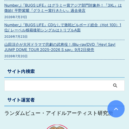
Number_i『BUGS LIFE』はグラミー賞アジア部門対象外！『3XL』は
微妙/ 平野紫耀『グラミー賞行きたい』過去発言
2026年7月31日
Number_i『BUGS LIFE』CDなしで激戦ビルボード総合（Hot 100）1
位/ レーベル移籍後初シングルはトリプルA面
2026年7月23日
山田涼介が大河ドラマで悲劇の武将役！/Blu-ray/DVD『Hey! Say!
JUMP DOME TOUR 2025-2026 S say』9月2日発売
2026年7月20日
サイト内検索
サイト運営者
ランダムビュー・アイドルアーティスト研究所