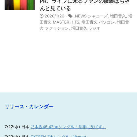
PR、ライブに来るファンの服装はちゃ
んと見ている
2020/1/26
NEWS ジャニーズ
,
増田貴久
,
増
田貴久 MASTER HITS
,
増田貴久 パソコン
,
増田貴
久 ファッション
,
増田貴久 ラジオ
リリース・カレンダー
7/22(水) 日本
乃木坂46 42ndシングル「是非に及ばず」
7/22(水) 日本
DXTEEN 7thシングル「Wanna」