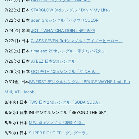
7/22(水) 日本
STARGLOW 3rdシングル「Drivin’ My Life」
7/22(水) 日本
aoen 3rdシングル「ハジマリCOLOR」
7/24(金) 米国
JO1 「WHATCHA DOIN」先行配信
7/27(月) 日本
CLASS SEVEN 3rdシングル「アイノーヒーロー」
7/29(水) 日本
timelesz 29thシングル「消えない花火」
7/29(水) 日本
ATEEZ 日本5thシングル
7/29(水) 日本
OCTPATH 10thシングル「なつめき」
7/31(金) 日本
BE:FIRST デジタルシングル「BRUCE WAYNE feat. Flo
Milli, ATL Jacob」
8/4(火) 日本
TWS 日本2ndシングル「SODA SODA」
8/5(水) 日本 INI デジタルシングル「BEYOND THE SKY」
8/5(水) 日本
ME:I 4thシングル「花咲く道」
8/5(水) 日本
SUPER EIGHT EP「ダンダーラ」