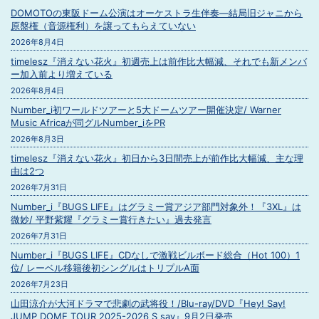
DOMOTOの東阪ドーム公演はオーケストラ生伴奏―結局旧ジャニから
原盤権（音源権利）を譲ってもらえていない
2026年8月4日
timelesz『消えない花火』初週売上は前作比大幅減、それでも新メンバ
ー加入前より増えている
2026年8月4日
Number_i初ワールドツアーと5大ドームツアー開催決定/ Warner
Music Africaが同グルNumber_iをPR
2026年8月3日
timelesz『消えない花火』初日から3日間売上が前作比大幅減、主な理
由は2つ
2026年7月31日
Number_i『BUGS LIFE』はグラミー賞アジア部門対象外！『3XL』は
微妙/ 平野紫耀『グラミー賞行きたい』過去発言
2026年7月31日
Number_i『BUGS LIFE』CDなしで激戦ビルボード総合（Hot 100）1
位/ レーベル移籍後初シングルはトリプルA面
2026年7月23日
山田涼介が大河ドラマで悲劇の武将役！/Blu-ray/DVD『Hey! Say!
JUMP DOME TOUR 2025-2026 S say』9月2日発売