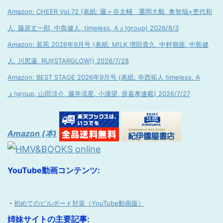
Amazon: CHEER Vol.72 (表紙: 藤ヶ谷太輔 重岡大毅, 奥智哉×杢代和
人, 藤原丈一郎, 中島健人, timeless, Aぇ!group) 2026/8/3
Amazon: 装苑 2026年9月号 (表紙: M!LK 増田貴久, 中村嶺亜, 中島健
人, 川尻蓮, RUI(STARGLOW)) 2026/7/28
Amazon: BEST STAGE 2026年9月号 (表紙: 寺西拓人 timeless, A
ぇ!group, 山田涼介, 藤井流星, 小瀧望, 原嘉孝連載) 2026/7/27
Amazon (本)
YouTube動画コンテンツ:
・
初めてのビルボード対策（YouTube動画版）
姉妹サイトの主要記事: