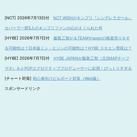
[NCT] 2026年7月13日付
NCT WISHがキンプリ『シンデレラガール』
カバーで一部5人のキンプリファンの心がえぐられた件
[HYBE] 2026年7月7日付
飯島三智が＆TEAMやaoenの格差売りをす
る可能性は？日本版ミン・ヒジンの可能性は？HYBE スタエン買収は？
[HYBE] 2026年7月7日付
HYBE JAPANが飯島三智（元SMAPチーフ
マネ）をJ-POPエグゼクティブプロデューサーに起用！びっくりすぎる
[チャート対策]
初心者向けビルボード対策（Web版）
スポンサードリンク