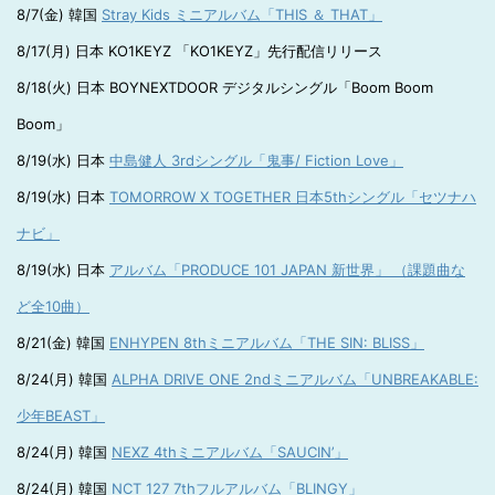
8/7(金) 韓国
Stray Kids ミニアルバム「THIS ＆ THAT」
8/17(月) 日本 KO1KEYZ 「KO1KEYZ」先行配信リリース
8/18(火) 日本 BOYNEXTDOOR デジタルシングル「Boom Boom
Boom」
8/19(水) 日本
中島健人 3rdシングル「鬼事/ Fiction Love」
8/19(水) 日本
TOMORROW X TOGETHER 日本5thシングル「セツナハ
ナビ」
8/19(水) 日本
アルバム「PRODUCE 101 JAPAN 新世界」 （課題曲な
ど全10曲）
8/21(金) 韓国
ENHYPEN 8thミニアルバム「THE SIN: BLISS」
8/24(月) 韓国
ALPHA DRIVE ONE 2ndミニアルバム「UNBREAKABLE:
少年BEAST」
8/24(月) 韓国
NEXZ 4thミニアルバム「SAUCIN’」
8/24(月) 韓国
NCT 127 7thフルアルバム「BLINGY」