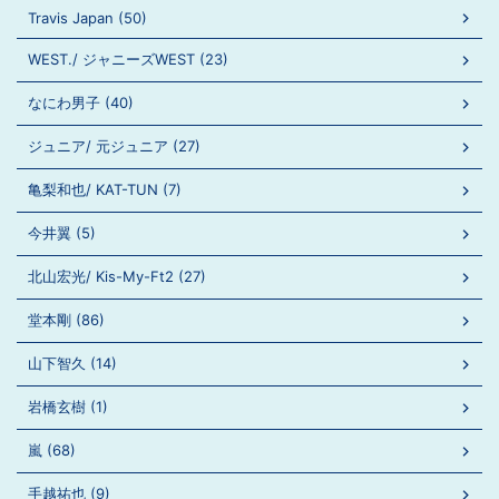
Travis Japan (50)
WEST./ ジャニーズWEST (23)
なにわ男子 (40)
ジュニア/ 元ジュニア (27)
亀梨和也/ KAT-TUN (7)
今井翼 (5)
北山宏光/ Kis-My-Ft2 (27)
堂本剛 (86)
山下智久 (14)
岩橋玄樹 (1)
嵐 (68)
手越祐也 (9)