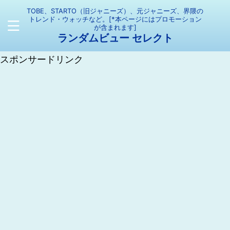
TOBE、STARTO（旧ジャニーズ）、元ジャニーズ、界隈の
トレンド・ウォッチなど。[*本ページにはプロモーション
が含まれます]
ランダムビュー セレクト
スポンサードリンク