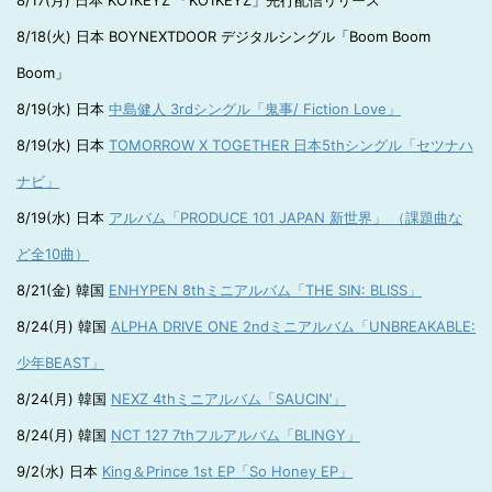
8/17(月) 日本 KO1KEYZ 「KO1KEYZ」先行配信リリース
8/18(火) 日本 BOYNEXTDOOR デジタルシングル「Boom Boom
Boom」
8/19(水) 日本
中島健人 3rdシングル「鬼事/ Fiction Love」
8/19(水) 日本
TOMORROW X TOGETHER 日本5thシングル「セツナハ
ナビ」
8/19(水) 日本
アルバム「PRODUCE 101 JAPAN 新世界」 （課題曲な
ど全10曲）
8/21(金) 韓国
ENHYPEN 8thミニアルバム「THE SIN: BLISS」
8/24(月) 韓国
ALPHA DRIVE ONE 2ndミニアルバム「UNBREAKABLE:
少年BEAST」
8/24(月) 韓国
NEXZ 4thミニアルバム「SAUCIN’」
8/24(月) 韓国
NCT 127 7thフルアルバム「BLINGY」
9/2(水) 日本
King＆Prince 1st EP「So Honey EP」