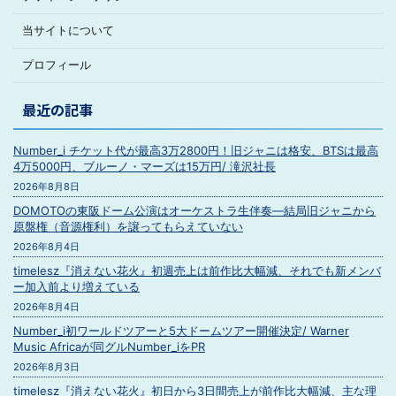
当サイトについて
プロフィール
最近の記事
Number_i チケット代が最高3万2800円！旧ジャニは格安、BTSは最高
4万5000円、ブルーノ・マーズは15万円/ 滝沢社長
2026年8月8日
DOMOTOの東阪ドーム公演はオーケストラ生伴奏―結局旧ジャニから
原盤権（音源権利）を譲ってもらえていない
2026年8月4日
timelesz『消えない花火』初週売上は前作比大幅減、それでも新メンバ
ー加入前より増えている
2026年8月4日
Number_i初ワールドツアーと5大ドームツアー開催決定/ Warner
Music Africaが同グルNumber_iをPR
2026年8月3日
timelesz『消えない花火』初日から3日間売上が前作比大幅減、主な理