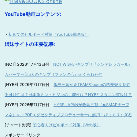
YouTube動画コンテンツ:
・
初めてのビルボード対策（YouTube動画版）
姉妹サイトの主要記事:
[NCT] 2026年7月13日付
NCT WISHがキンプリ『シンデレラガール』
カバーで一部5人のキンプリファンの心がえぐられた件
[HYBE] 2026年7月7日付
飯島三智が＆TEAMやaoenの格差売りをす
る可能性は？日本版ミン・ヒジンの可能性は？HYBE スタエン買収は？
[HYBE] 2026年7月7日付
HYBE JAPANが飯島三智（元SMAPチーフ
マネ）をJ-POPエグゼクティブプロデューサーに起用！びっくりすぎる
[チャート対策]
初心者向けビルボード対策（Web版）
スポンサードリンク