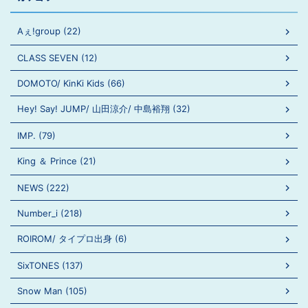
Aぇ!group (22)
CLASS SEVEN (12)
DOMOTO/ KinKi Kids (66)
Hey! Say! JUMP/ 山田涼介/ 中島裕翔 (32)
IMP. (79)
King ＆ Prince (21)
NEWS (222)
Number_i (218)
ROIROM/ タイプロ出身 (6)
SixTONES (137)
Snow Man (105)