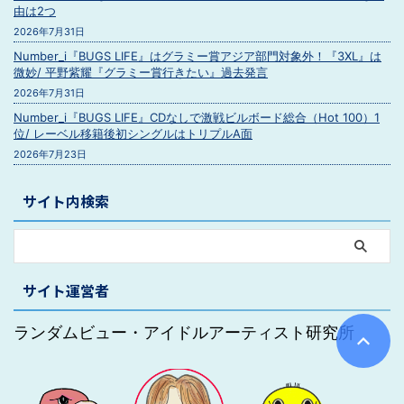
由は2つ
2026年7月31日
Number_i『BUGS LIFE』はグラミー賞アジア部門対象外！『3XL』は
微妙/ 平野紫耀『グラミー賞行きたい』過去発言
2026年7月31日
Number_i『BUGS LIFE』CDなしで激戦ビルボード総合（Hot 100）1
位/ レーベル移籍後初シングルはトリプルA面
2026年7月23日
サイト内検索
サイト運営者
ランダムビュー・アイドルアーティスト研究所