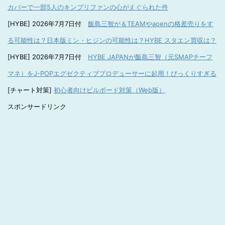
カバーで一部5人のキンプリファンの心がえぐられた件
[HYBE] 2026年7月7日付
飯島三智が＆TEAMやaoenの格差売りをす
る可能性は？日本版ミン・ヒジンの可能性は？HYBE スタエン買収は？
[HYBE] 2026年7月7日付
HYBE JAPANが飯島三智（元SMAPチーフ
マネ）をJ-POPエグゼクティブプロデューサーに起用！びっくりすぎる
[チャート対策]
初心者向けビルボード対策（Web版）
スポンサードリンク