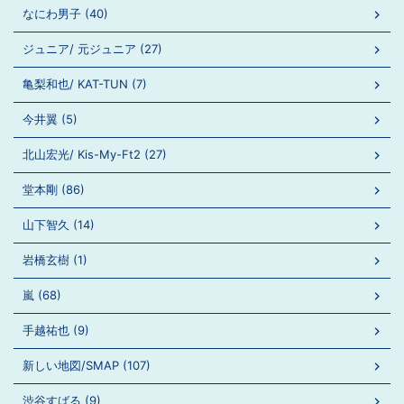
なにわ男子 (40)
ジュニア/ 元ジュニア (27)
亀梨和也/ KAT-TUN (7)
今井翼 (5)
北山宏光/ Kis-My-Ft2 (27)
堂本剛 (86)
山下智久 (14)
岩橋玄樹 (1)
嵐 (68)
手越祐也 (9)
新しい地図/SMAP (107)
渋谷すばる (9)