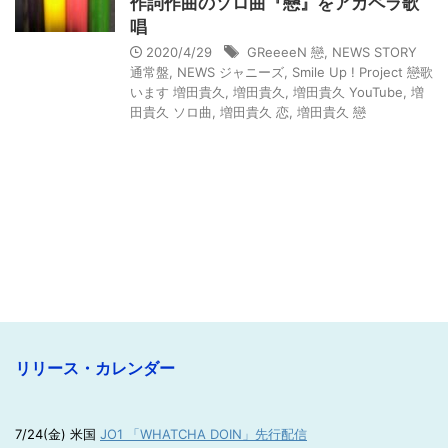
作詞作曲のソロ曲『戀』をアカペラ歌
唱
2020/4/29
GReeeeN 戀
,
NEWS STORY
通常盤
,
NEWS ジャニーズ
,
Smile Up ! Project 戀歌
います 増田貴久
,
増田貴久
,
増田貴久 YouTube
,
増
田貴久 ソロ曲
,
増田貴久 恋
,
増田貴久 戀
リリース・カレンダー
7/24(金) 米国
JO1 「WHATCHA DOIN」先行配信