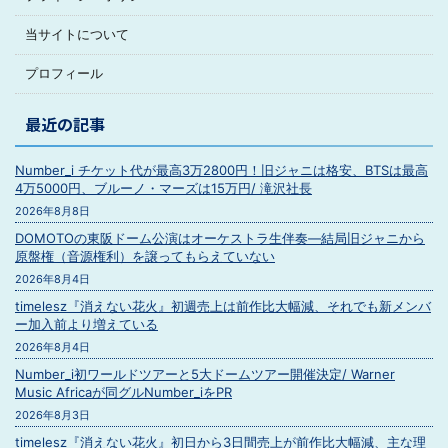
当サイトについて
プロフィール
最近の記事
Number_i チケット代が最高3万2800円！旧ジャニは格安、BTSは最高
4万5000円、ブルーノ・マーズは15万円/ 滝沢社長
2026年8月8日
DOMOTOの東阪ドーム公演はオーケストラ生伴奏―結局旧ジャニから
原盤権（音源権利）を譲ってもらえていない
2026年8月4日
timelesz『消えない花火』初週売上は前作比大幅減、それでも新メンバ
ー加入前より増えている
2026年8月4日
Number_i初ワールドツアーと5大ドームツアー開催決定/ Warner
Music Africaが同グルNumber_iをPR
2026年8月3日
timelesz『消えない花火』初日から3日間売上が前作比大幅減、主な理