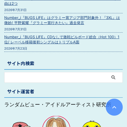
由は2つ
2026年7月31日
Number_i『BUGS LIFE』はグラミー賞アジア部門対象外！『3XL』は
微妙/ 平野紫耀『グラミー賞行きたい』過去発言
2026年7月31日
Number_i『BUGS LIFE』CDなしで激戦ビルボード総合（Hot 100）1
位/ レーベル移籍後初シングルはトリプルA面
2026年7月23日
サイト内検索
サイト運営者
ランダムビュー・アイドルアーティスト研究所