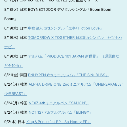
8/17(月) 日本 KO1KEYZ 「KO1KEYZ」先行配信リリース
8/18(火) 日本 BOYNEXTDOOR デジタルシングル「Boom Boom
Boom」
8/19(水) 日本
中島健人 3rdシングル「鬼事/ Fiction Love」
8/19(水) 日本
TOMORROW X TOGETHER 日本5thシングル「セツナハ
ナビ」
8/19(水) 日本
アルバム「PRODUCE 101 JAPAN 新世界」 （課題曲な
ど全10曲）
8/21(金) 韓国
ENHYPEN 8thミニアルバム「THE SIN: BLISS」
8/24(月) 韓国
ALPHA DRIVE ONE 2ndミニアルバム「UNBREAKABLE:
少年BEAST」
8/24(月) 韓国
NEXZ 4thミニアルバム「SAUCIN’」
8/24(月) 韓国
NCT 127 7thフルアルバム「BLINGY」
9/2(水) 日本
King＆Prince 1st EP「So Honey EP」