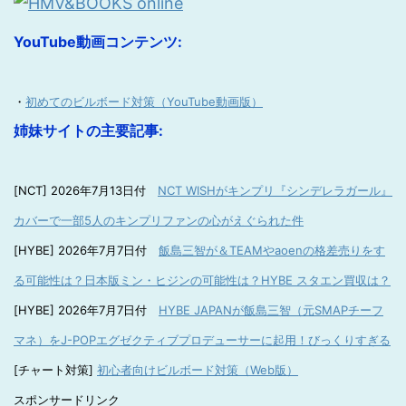
YouTube動画コンテンツ:
・
初めてのビルボード対策（YouTube動画版）
姉妹サイトの主要記事:
[NCT] 2026年7月13日付
NCT WISHがキンプリ『シンデレラガール』
カバーで一部5人のキンプリファンの心がえぐられた件
[HYBE] 2026年7月7日付
飯島三智が＆TEAMやaoenの格差売りをす
る可能性は？日本版ミン・ヒジンの可能性は？HYBE スタエン買収は？
[HYBE] 2026年7月7日付
HYBE JAPANが飯島三智（元SMAPチーフ
マネ）をJ-POPエグゼクティブプロデューサーに起用！びっくりすぎる
[チャート対策]
初心者向けビルボード対策（Web版）
スポンサードリンク