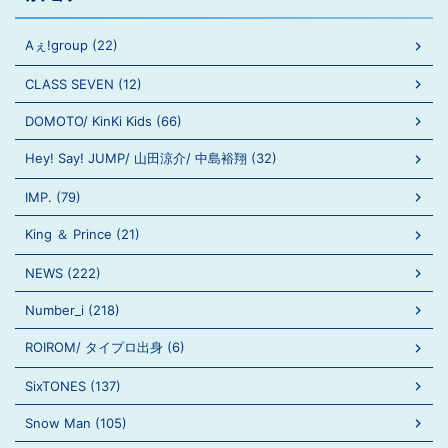
Aぇ!group (22)
CLASS SEVEN (12)
DOMOTO/ KinKi Kids (66)
Hey! Say! JUMP/ 山田涼介/ 中島裕翔 (32)
IMP. (79)
King ＆ Prince (21)
NEWS (222)
Number_i (218)
ROIROM/ タイプロ出身 (6)
SixTONES (137)
Snow Man (105)