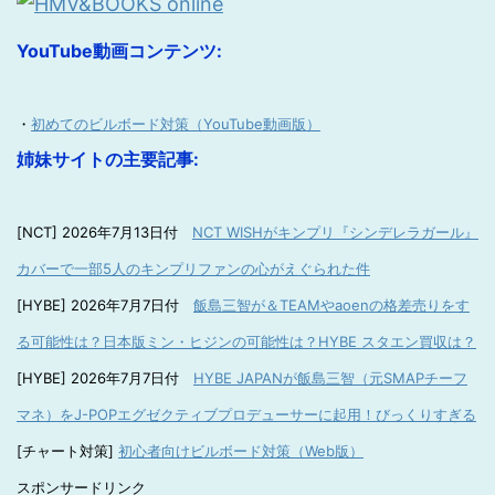
YouTube動画コンテンツ:
・
初めてのビルボード対策（YouTube動画版）
姉妹サイトの主要記事:
[NCT] 2026年7月13日付
NCT WISHがキンプリ『シンデレラガール』
カバーで一部5人のキンプリファンの心がえぐられた件
[HYBE] 2026年7月7日付
飯島三智が＆TEAMやaoenの格差売りをす
る可能性は？日本版ミン・ヒジンの可能性は？HYBE スタエン買収は？
[HYBE] 2026年7月7日付
HYBE JAPANが飯島三智（元SMAPチーフ
マネ）をJ-POPエグゼクティブプロデューサーに起用！びっくりすぎる
[チャート対策]
初心者向けビルボード対策（Web版）
スポンサードリンク