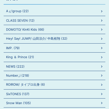
Aぇ!group (22)
CLASS SEVEN (12)
DOMOTO/ KinKi Kids (66)
Hey! Say! JUMP/ 山田涼介/ 中島裕翔 (32)
IMP. (79)
King ＆ Prince (21)
NEWS (222)
Number_i (218)
ROIROM/ タイプロ出身 (6)
SixTONES (137)
Snow Man (105)