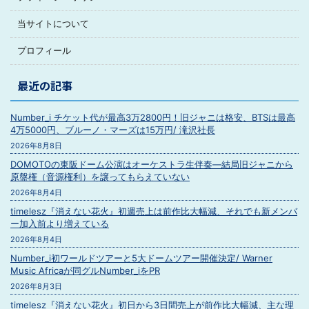
当サイトについて
プロフィール
最近の記事
Number_i チケット代が最高3万2800円！旧ジャニは格安、BTSは最高
4万5000円、ブルーノ・マーズは15万円/ 滝沢社長
2026年8月8日
DOMOTOの東阪ドーム公演はオーケストラ生伴奏―結局旧ジャニから
原盤権（音源権利）を譲ってもらえていない
2026年8月4日
timelesz『消えない花火』初週売上は前作比大幅減、それでも新メンバ
ー加入前より増えている
2026年8月4日
Number_i初ワールドツアーと5大ドームツアー開催決定/ Warner
Music Africaが同グルNumber_iをPR
2026年8月3日
timelesz『消えない花火』初日から3日間売上が前作比大幅減、主な理