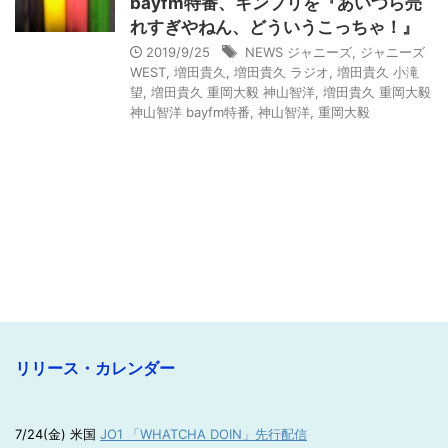
bayfm特番、キンプリを『あいつら売
れすぎやねん、どういうこっちゃ！』
2019/9/25
NEWS ジャニーズ
,
ジャニーズ
WEST
,
増田貴久
,
増田貴久 ラジオ
,
増田貴久 小滝
望
,
増田貴久 重岡大毅 神山智洋
,
増田貴久 重岡大毅
神山智洋 bayfm特番
,
神山智洋
,
重岡大毅
リリース・カレンダー
7/24(金) 米国
JO1 「WHATCHA DOIN」先行配信