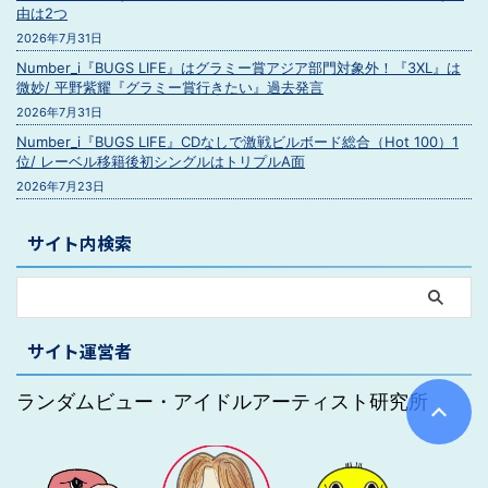
由は2つ
2026年7月31日
Number_i『BUGS LIFE』はグラミー賞アジア部門対象外！『3XL』は
微妙/ 平野紫耀『グラミー賞行きたい』過去発言
2026年7月31日
Number_i『BUGS LIFE』CDなしで激戦ビルボード総合（Hot 100）1
位/ レーベル移籍後初シングルはトリプルA面
2026年7月23日
サイト内検索
サイト運営者
ランダムビュー・アイドルアーティスト研究所