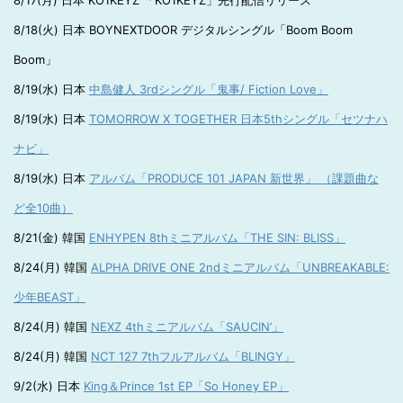
8/17(月) 日本 KO1KEYZ 「KO1KEYZ」先行配信リリース
8/18(火) 日本 BOYNEXTDOOR デジタルシングル「Boom Boom
Boom」
8/19(水) 日本
中島健人 3rdシングル「鬼事/ Fiction Love」
8/19(水) 日本
TOMORROW X TOGETHER 日本5thシングル「セツナハ
ナビ」
8/19(水) 日本
アルバム「PRODUCE 101 JAPAN 新世界」 （課題曲な
ど全10曲）
8/21(金) 韓国
ENHYPEN 8thミニアルバム「THE SIN: BLISS」
8/24(月) 韓国
ALPHA DRIVE ONE 2ndミニアルバム「UNBREAKABLE:
少年BEAST」
8/24(月) 韓国
NEXZ 4thミニアルバム「SAUCIN’」
8/24(月) 韓国
NCT 127 7thフルアルバム「BLINGY」
9/2(水) 日本
King＆Prince 1st EP「So Honey EP」