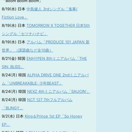
「Boom Boom Boom」
8/19(水) 日本
中島健人 3rdシングル「鬼事/
Fiction Love」
8/19(水) 日本
TOMORROW X TOGETHER 日本5th
シングル「セツナハナビ」
8/19(水) 日本
アルバム「PRODUCE 101 JAPAN 新
世界」 （課題曲など全10曲）
8/21(金) 韓国
ENHYPEN 8thミニアルバム「THE
SIN: BLISS」
8/24(月) 韓国
ALPHA DRIVE ONE 2ndミニアルバ
ム「UNBREAKABLE: 少年BEAST」
8/24(月) 韓国
NEXZ 4thミニアルバム「SAUCIN’」
8/24(月) 韓国
NCT 127 7thフルアルバム
「BLINGY」
9/2(水) 日本
King＆Prince 1st EP「So Honey
EP」