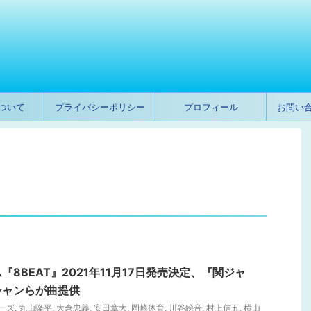
ついて
プライバシーポリシー
プロフィール
お問い
8BEAT』2021年11月17日発売決定、『関ジャ
シャンらが曲提供
ーズ
,
丸山隆平
,
大倉忠義
,
安田章大
,
岡崎体育
,
川谷絵音
,
村上信五
,
横山