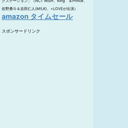
クステーション」（NCT WISH、King ＆Prince、
佐野勇斗＆吉田仁人(M!LK)、=LOVEが出演）
amazon タイムセール
スポンサードリンク