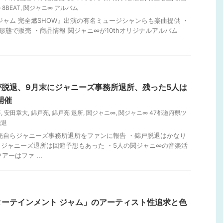
8BEAT
,
関ジャニ∞ アルバム
関ジャム 完全燃SHOW』出演の有名ミュージシャンらも楽曲提供 ・
3形態で販売 ・商品情報 関ジャニ∞が10thオリジナルアルバム
脱退、9月末にジャニーズ事務所退所、残った5人は
開催
平
,
安田章大
,
錦戸亮
,
錦戸亮 退所
,
関ジャニ∞
,
関ジャニ∞ 47都道府県ツ
脱退
戸亮自らジャニーズ事務所退所をファンに報告 ・錦戸脱退はかなり
ジャニーズ退所は回避予想もあった ・5人の関ジャニ∞の音楽活
ーはファ ...
イターテインメント ジャム」のアーティスト性追求と色