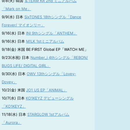
9/8(火) 韓国
＆TEAM KR 2nd ミニアルバム
「Mark on Me」
9/9(水) 日本
SixTONES 18thシングル「Dance
Forever/ マイオンリー」
9/16(水) 日本
INI 9thシングル「ANTHEM」
9/16(水) 日本
M!LK 1stミニアルバム
9/18(金) 米国 BE:FIRST Global EP「WATCH ME」
9/23(水祝) 日本
Number_i 4thシングル「REBON/
BUGS LIFE/ DIGITAL GIRL」
9/30(水) 日本
OWV 13thシングル「Lovey-
Dovey」
10/2(金) 米国
JO1 US EP「ANIMAL」
10/7(水) 日本
KO1KEYZ デビューシングル
「KO1KEYZ」
11/18(水) 日本
STARGLOW 1stアルバム
「Aurora」