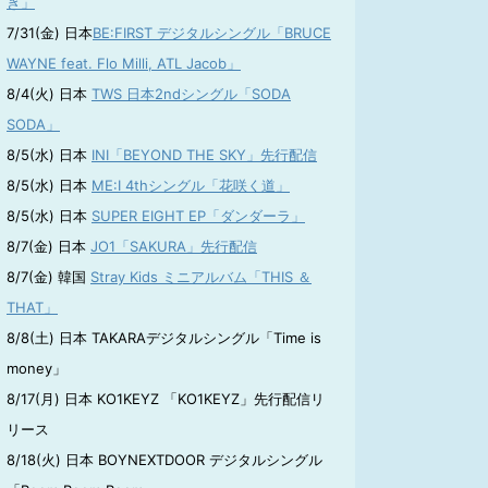
き」
7/31(金) 日本
BE:FIRST デジタルシングル「BRUCE
WAYNE feat. Flo Milli, ATL Jacob」
8/4(火) 日本
TWS 日本2ndシングル「SODA
SODA」
8/5(水) 日本
INI「BEYOND THE SKY」先行配信
8/5(水) 日本
ME:I 4thシングル「花咲く道」
8/5(水) 日本
SUPER EIGHT EP「ダンダーラ」
8/7(金) 日本
JO1「SAKURA」先行配信
8/7(金) 韓国
Stray Kids ミニアルバム「THIS ＆
THAT」
8/8(土) 日本 TAKARAデジタルシングル「Time is
money」
8/17(月) 日本 KO1KEYZ 「KO1KEYZ」先行配信リ
リース
8/18(火) 日本 BOYNEXTDOOR デジタルシングル