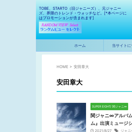
TOBE、STARTO（旧ジャニーズ）、元ジャニー
ズ、界隈のトレンド・ウォッチなど。[*本ページに
はプロモーションが含まれます]
ホーム
当サイトに
HOME
>
安田章大
安田章大
SUPER EIGHT/ 関ジャニ∞
関ジャニ∞アルバム『
ム』出演ミュージ
2021/8/27
ジャニ