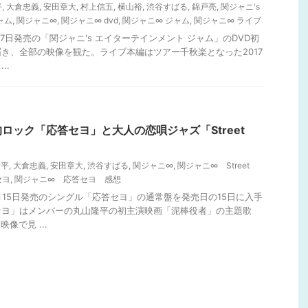
平
,
大倉忠義
,
安田章大
,
村上信五
,
横山裕
,
渋谷すばる
,
錦戸亮
,
関ジャニ's
ャム
,
関ジャニ∞
,
関ジャニ∞ dvd
,
関ジャニ∞ ジャム
,
関ジャニ∞ ライブ
月7日発売の「関ジャニ's エイターテインメント ジャム」のDVD初
き、全部の映像を観た。ライブ本編はツアー千秋楽となった2017
..
ロック「応答セヨ」と大人の恋唄ジャズ「Street
隆平
,
大倉忠義
,
安田章大
,
渋谷すばる
,
関ジャニ∞
,
関ジャニ∞ Street
セヨ
,
関ジャニ∞ 応答セヨ 感想
1月15日発売のシングル「応答セヨ」の通常盤を発売日の15日に入手
セヨ」はメンバーの丸山隆平の初主演映画「泥棒役者」の主題歌
像で見 ...