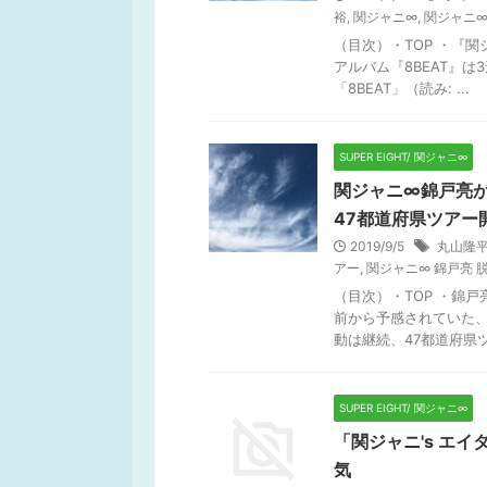
裕
,
関ジャニ∞
,
関ジャニ∞ 
（目次）・TOP ・『
アルバム『8BEAT』は
「8BEAT」（読み: ...
SUPER EIGHT/ 関ジャニ∞
関ジャニ∞錦戸亮が
47都道府県ツアー
2019/9/5
丸山隆
アー
,
関ジャニ∞ 錦戸亮 
（目次）・TOP ・錦
前から予感されていた、
動は継続、47都道府県ツア
SUPER EIGHT/ 関ジャニ∞
「関ジャニ's エ
気