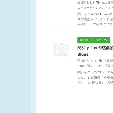
2018/3/8
丸山隆
エイターテインメント ジ
関ジャニ∞の2018年3
回限定盤がフラゲ日に届
年9月10日の福岡ヤフオ .
SUPER EIGHT/ 関ジャニ∞
関ジャニ∞の感傷的
Blues」
2017/11/16
丸山
Blues
,
関ジャニ∞ 応答
関ジャニ∞の2017年1
した。表題曲の「応答
だ。 「応答セヨ」はCM映