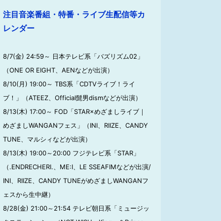
注目音楽番組・特番・ライブ生配信等カ
レンダー
8/7(金) 24:59～ 日本テレビ系「バズリズム02」
（ONE OR EIGHT、AENなどが出演）
8/10(月) 19:00～ TBS系「CDTVライブ！ライ
ブ！」（ATEEZ、Official髭男dismなどが出演）
8/13(木) 17:00～ FOD「STAR×めざましライブ｜
めざましWANGANフェス」（INI、RIIZE、CANDY
TUNE、マルシィなどが出演）
8/13(木) 19:00～20:00 フジテレビ系「STAR」
（.ENDRECHERI.、ME:I、LE SSEAFIMなどが出演/
INI、RIIZE、CANDY TUNEがめざましWANGANフ
ェスから生中継）
8/28(金) 21:00～21:54 テレビ朝日系「ミュージッ