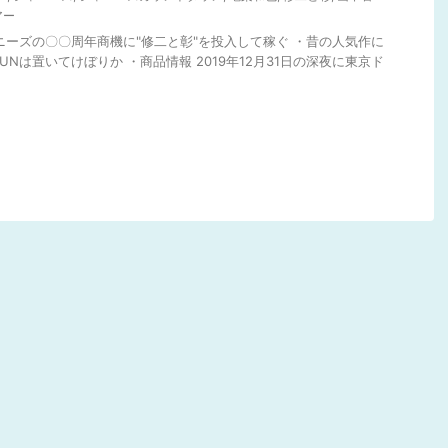
アー
ャニーズの〇〇周年商機に"修二と彰"を投入して稼ぐ ・昔の人気作に
TUNは置いてけぼりか ・商品情報 2019年12月31日の深夜に東京ド