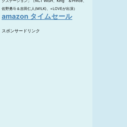
クステーション」（NCT WISH、King ＆Prince、
佐野勇斗＆吉田仁人(M!LK)、=LOVEが出演）
amazon タイムセール
スポンサードリンク