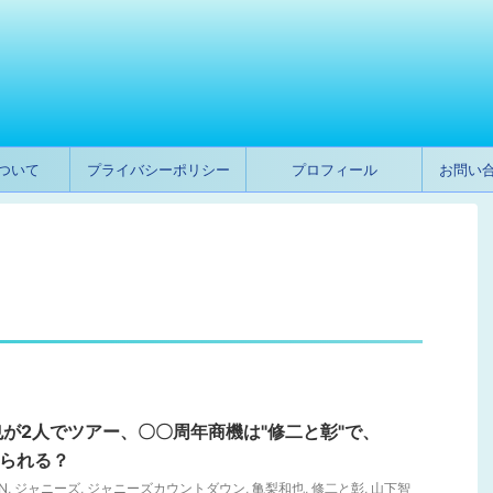
ついて
プライバシーポリシー
プロフィール
お問い
が2人でツアー、〇〇周年商機は"修二と彰"で、
てられる？
N
,
ジャニーズ
,
ジャニーズカウントダウン
,
亀梨和也
,
修二と彰
,
山下智