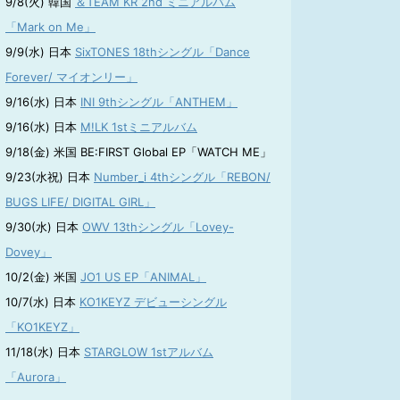
9/8(火) 韓国
＆TEAM KR 2nd ミニアルバム
「Mark on Me」
9/9(水) 日本
SixTONES 18thシングル「Dance
Forever/ マイオンリー」
9/16(水) 日本
INI 9thシングル「ANTHEM」
9/16(水) 日本
M!LK 1stミニアルバム
9/18(金) 米国 BE:FIRST Global EP「WATCH ME」
9/23(水祝) 日本
Number_i 4thシングル「REBON/
BUGS LIFE/ DIGITAL GIRL」
9/30(水) 日本
OWV 13thシングル「Lovey-
Dovey」
10/2(金) 米国
JO1 US EP「ANIMAL」
10/7(水) 日本
KO1KEYZ デビューシングル
「KO1KEYZ」
11/18(水) 日本
STARGLOW 1stアルバム
「Aurora」