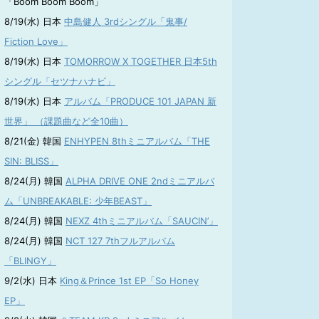
「Boom Boom Boom」
8/19(水) 日本
中島健人 3rdシングル「鬼事/
Fiction Love」
8/19(水) 日本
TOMORROW X TOGETHER 日本5th
シングル「セツナハナビ」
8/19(水) 日本
アルバム「PRODUCE 101 JAPAN 新
世界」 （課題曲など全10曲）
8/21(金) 韓国
ENHYPEN 8thミニアルバム「THE
SIN: BLISS」
8/24(月) 韓国
ALPHA DRIVE ONE 2ndミニアルバ
ム「UNBREAKABLE: 少年BEAST」
8/24(月) 韓国
NEXZ 4thミニアルバム「SAUCIN’」
8/24(月) 韓国
NCT 127 7thフルアルバム
「BLINGY」
9/2(水) 日本
King＆Prince 1st EP「So Honey
EP」