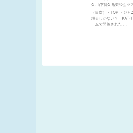
久
,
山下智久 亀梨和也 ツ
（目次）・TOP ・ジ
頼るしかない？ KAT-
ームで開催された ...