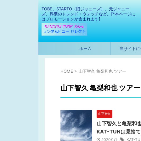
TOBE、STARTO（旧ジャニーズ）、元ジャニー
ズ、界隈のトレンド・ウォッチなど。[*本ページに
はプロモーションが含まれます]
ホーム
当サイトに
HOME
>
山下智久 亀梨和也 ツアー
山下智久 亀梨和也 ツアー
山下智久
山下智久と亀梨和也
KAT-TUNは見捨
2020/1/1
KAT-TU