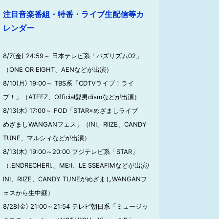
注目音楽番組・特番・ライブ生配信等カ
レンダー
8/7(金) 24:59～ 日本テレビ系「バズリズム02」
（ONE OR EIGHT、AENなどが出演）
8/10(月) 19:00～ TBS系「CDTVライブ！ライ
ブ！」（ATEEZ、Official髭男dismなどが出演）
8/13(木) 17:00～ FOD「STAR×めざましライブ｜
めざましWANGANフェス」（INI、RIIZE、CANDY
TUNE、マルシィなどが出演）
8/13(木) 19:00～20:00 フジテレビ系「STAR」
（.ENDRECHERI.、ME:I、LE SSEAFIMなどが出演/
INI、RIIZE、CANDY TUNEがめざましWANGANフ
ェスから生中継）
8/28(金) 21:00～21:54 テレビ朝日系「ミュージッ