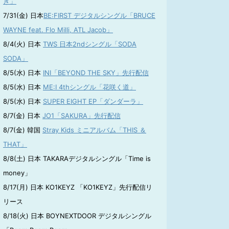
き」
7/31(金) 日本
BE:FIRST デジタルシングル「BRUCE
WAYNE feat. Flo Milli, ATL Jacob」
8/4(火) 日本
TWS 日本2ndシングル「SODA
SODA」
8/5(水) 日本
INI「BEYOND THE SKY」先行配信
8/5(水) 日本
ME:I 4thシングル「花咲く道」
8/5(水) 日本
SUPER EIGHT EP「ダンダーラ」
8/7(金) 日本
JO1「SAKURA」先行配信
8/7(金) 韓国
Stray Kids ミニアルバム「THIS ＆
THAT」
8/8(土) 日本 TAKARAデジタルシングル「Time is
money」
8/17(月) 日本 KO1KEYZ 「KO1KEYZ」先行配信リ
リース
8/18(火) 日本 BOYNEXTDOOR デジタルシングル