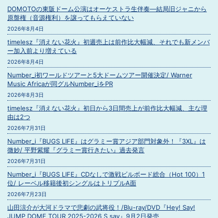
DOMOTOの東阪ドーム公演はオーケストラ生伴奏―結局旧ジャニから
原盤権（音源権利）を譲ってもらえていない
2026年8月4日
timelesz『消えない花火』初週売上は前作比大幅減、それでも新メンバ
ー加入前より増えている
2026年8月4日
Number_i初ワールドツアーと5大ドームツアー開催決定/ Warner
Music Africaが同グルNumber_iをPR
2026年8月3日
timelesz『消えない花火』初日から3日間売上が前作比大幅減、主な理
由は2つ
2026年7月31日
Number_i『BUGS LIFE』はグラミー賞アジア部門対象外！『3XL』は
微妙/ 平野紫耀『グラミー賞行きたい』過去発言
2026年7月31日
Number_i『BUGS LIFE』CDなしで激戦ビルボード総合（Hot 100）1
位/ レーベル移籍後初シングルはトリプルA面
2026年7月23日
山田涼介が大河ドラマで悲劇の武将役！/Blu-ray/DVD『Hey! Say!
JUMP DOME TOUR 2025-2026 S say』9月2日発売