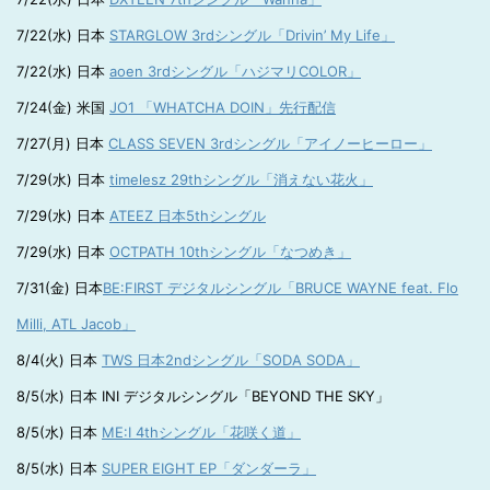
7/22(水) 日本
STARGLOW 3rdシングル「Drivin’ My Life」
7/22(水) 日本
aoen 3rdシングル「ハジマリCOLOR」
7/24(金) 米国
JO1 「WHATCHA DOIN」先行配信
7/27(月) 日本
CLASS SEVEN 3rdシングル「アイノーヒーロー」
7/29(水) 日本
timelesz 29thシングル「消えない花火」
7/29(水) 日本
ATEEZ 日本5thシングル
7/29(水) 日本
OCTPATH 10thシングル「なつめき」
7/31(金) 日本
BE:FIRST デジタルシングル「BRUCE WAYNE feat. Flo
Milli, ATL Jacob」
8/4(火) 日本
TWS 日本2ndシングル「SODA SODA」
8/5(水) 日本 INI デジタルシングル「BEYOND THE SKY」
8/5(水) 日本
ME:I 4thシングル「花咲く道」
8/5(水) 日本
SUPER EIGHT EP「ダンダーラ」