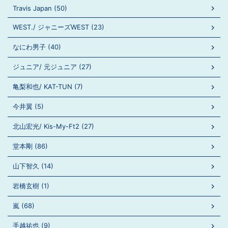
Travis Japan (50)
WEST./ ジャニーズWEST (23)
なにわ男子 (40)
ジュニア/ 元ジュニア (27)
亀梨和也/ KAT-TUN (7)
今井翼 (5)
北山宏光/ Kis-My-Ft2 (27)
堂本剛 (86)
山下智久 (14)
岩橋玄樹 (1)
嵐 (68)
手越祐也 (9)