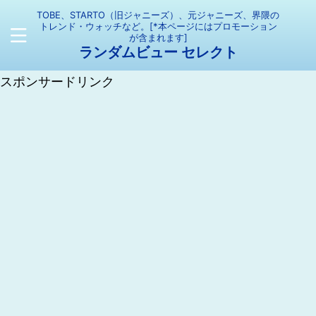
TOBE、STARTO（旧ジャニーズ）、元ジャニーズ、界隈の
トレンド・ウォッチなど。[*本ページにはプロモーション
が含まれます]
ランダムビュー セレクト
スポンサードリンク