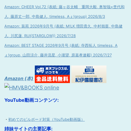
Amazon: CHEER Vol.72 (表紙: 藤ヶ谷太輔 重岡大毅, 奥智哉×杢代和
人, 藤原丈一郎, 中島健人, timeless, Aぇ!group) 2026/8/3
Amazon: 装苑 2026年9月号 (表紙: M!LK 増田貴久, 中村嶺亜, 中島健
人, 川尻蓮, RUI(STARGLOW)) 2026/7/28
Amazon: BEST STAGE 2026年9月号 (表紙: 寺西拓人 timeless, A
ぇ!group, 山田涼介, 藤井流星, 小瀧望, 原嘉孝連載) 2026/7/27
Amazon (本)
YouTube動画コンテンツ:
・
初めてのビルボード対策（YouTube動画版）
姉妹サイトの主要記事: