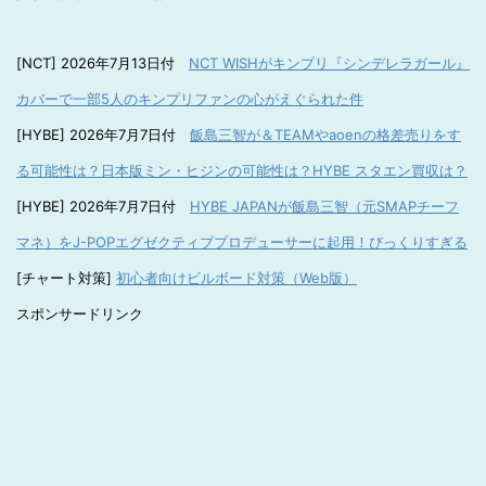
[NCT] 2026年7月13日付
NCT WISHがキンプリ『シンデレラガール』
カバーで一部5人のキンプリファンの心がえぐられた件
[HYBE] 2026年7月7日付
飯島三智が＆TEAMやaoenの格差売りをす
る可能性は？日本版ミン・ヒジンの可能性は？HYBE スタエン買収は？
[HYBE] 2026年7月7日付
HYBE JAPANが飯島三智（元SMAPチーフ
マネ）をJ-POPエグゼクティブプロデューサーに起用！びっくりすぎる
[チャート対策]
初心者向けビルボード対策（Web版）
スポンサードリンク