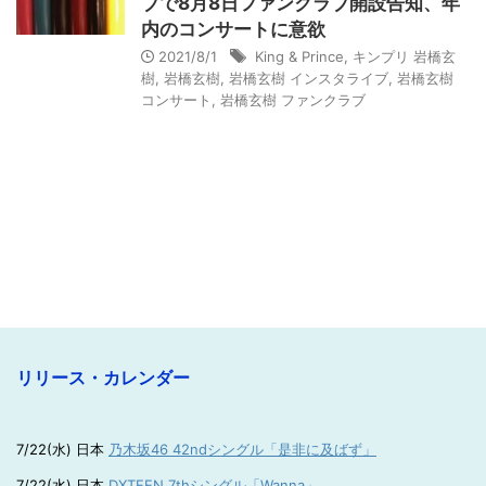
ブで8月8日ファンクラブ開設告知、年
内のコンサートに意欲
2021/8/1
King & Prince
,
キンプリ 岩橋玄
樹
,
岩橋玄樹
,
岩橋玄樹 インスタライブ
,
岩橋玄樹
コンサート
,
岩橋玄樹 ファンクラブ
リリース・カレンダー
7/22(水) 日本
乃木坂46 42ndシングル「是非に及ばず」
7/22(水) 日本
DXTEEN 7thシングル「Wanna」