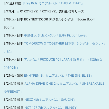
8/7(金) 韓国
Stray Kids ミニアルバム「THIS ＆ THAT」
8/17(月) 日本 KO1KEYZ 「KO1KEYZ」先行配信リリース
8/18(火) 日本 BOYNEXTDOOR デジタルシングル「Boom Boom
Boom」
8/19(水) 日本
中島健人 3rdシングル「鬼事/ Fiction Love」
8/19(水) 日本
TOMORROW X TOGETHER 日本5thシングル「セツナハ
ナビ」
8/19(水) 日本
アルバム「PRODUCE 101 JAPAN 新世界」 （課題曲な
ど全10曲）
8/21(金) 韓国
ENHYPEN 8thミニアルバム「THE SIN: BLISS」
8/24(月) 韓国
ALPHA DRIVE ONE 2ndミニアルバム「UNBREAKABLE:
少年BEAST」
8/24(月) 韓国
NEXZ 4thミニアルバム「SAUCIN’」
8/24(月) 韓国
NCT 127 7thフルアルバム「BLINGY」