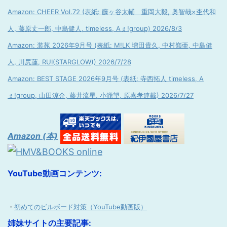
Amazon: CHEER Vol.72 (表紙: 藤ヶ谷太輔 重岡大毅, 奥智哉×杢代和
人, 藤原丈一郎, 中島健人, timeless, Aぇ!group) 2026/8/3
Amazon: 装苑 2026年9月号 (表紙: M!LK 増田貴久, 中村嶺亜, 中島健
人, 川尻蓮, RUI(STARGLOW)) 2026/7/28
Amazon: BEST STAGE 2026年9月号 (表紙: 寺西拓人 timeless, A
ぇ!group, 山田涼介, 藤井流星, 小瀧望, 原嘉孝連載) 2026/7/27
Amazon (本)
YouTube動画コンテンツ:
・
初めてのビルボード対策（YouTube動画版）
姉妹サイトの主要記事: