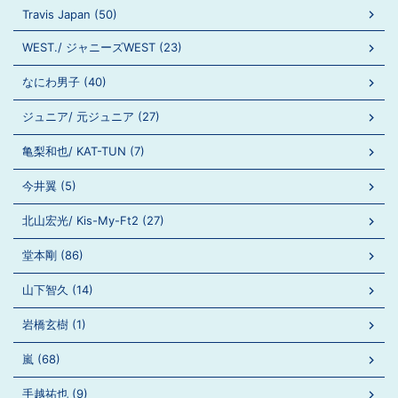
Travis Japan (50)
WEST./ ジャニーズWEST (23)
なにわ男子 (40)
ジュニア/ 元ジュニア (27)
亀梨和也/ KAT-TUN (7)
今井翼 (5)
北山宏光/ Kis-My-Ft2 (27)
堂本剛 (86)
山下智久 (14)
岩橋玄樹 (1)
嵐 (68)
手越祐也 (9)