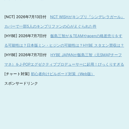
[NCT] 2026年7月13日付
NCT WISHがキンプリ『シンデレラガール』
カバーで一部5人のキンプリファンの心がえぐられた件
[HYBE] 2026年7月7日付
飯島三智が＆TEAMやaoenの格差売りをす
る可能性は？日本版ミン・ヒジンの可能性は？HYBE スタエン買収は？
[HYBE] 2026年7月7日付
HYBE JAPANが飯島三智（元SMAPチーフ
マネ）をJ-POPエグゼクティブプロデューサーに起用！びっくりすぎる
[チャート対策]
初心者向けビルボード対策（Web版）
スポンサードリンク