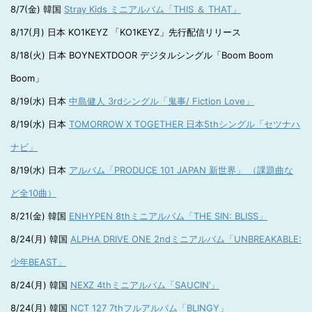
8/7(金) 韓国
Stray Kids ミニアルバム「THIS ＆ THAT」
8/17(月) 日本 KO1KEYZ 「KO1KEYZ」先行配信リリース
8/18(火) 日本 BOYNEXTDOOR デジタルシングル「Boom Boom
Boom」
8/19(水) 日本
中島健人 3rdシングル「鬼事/ Fiction Love」
8/19(水) 日本
TOMORROW X TOGETHER 日本5thシングル「セツナハ
ナビ」
8/19(水) 日本
アルバム「PRODUCE 101 JAPAN 新世界」 （課題曲な
ど全10曲）
8/21(金) 韓国
ENHYPEN 8thミニアルバム「THE SIN: BLISS」
8/24(月) 韓国
ALPHA DRIVE ONE 2ndミニアルバム「UNBREAKABLE:
少年BEAST」
8/24(月) 韓国
NEXZ 4thミニアルバム「SAUCIN’」
8/24(月) 韓国
NCT 127 7thフルアルバム「BLINGY」