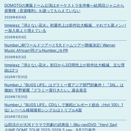
DOMOTOの東阪ドーム公演はオーケストラ生伴奏―結局旧ジャニから
原盤権（音源権利）を譲ってもらえていない
2026年8月4日
timelesz『消えない花火』初週売上は前作比大幅減、それでも新メンバ
ー加入前より増えている
2026年8月4日
Number_i初ワールドツアーと5大ドームツアー開催決定/ Warner
Music Africaが同グルNumber_iをPR
2026年8月3日
timelesz『消えない花火』初日から3日間売上が前作比大幅減、主な理
由は2つ
2026年7月31日
Number_i『BUGS LIFE』はグラミー賞アジア部門対象外！『3XL』は
微妙/ 平野紫耀『グラミー賞行きたい』過去発言
2026年7月31日
Number_i『BUGS LIFE』CDなしで激戦ビルボード総合（Hot 100）1
位/ レーベル移籍後初シングルはトリプルA面
2026年7月23日
山田涼介が大河ドラマで悲劇の武将役！/Blu-ray/DVD『Hey! Say!
JUMP DOME TOUR 2025-2026 S say』9月2日発売