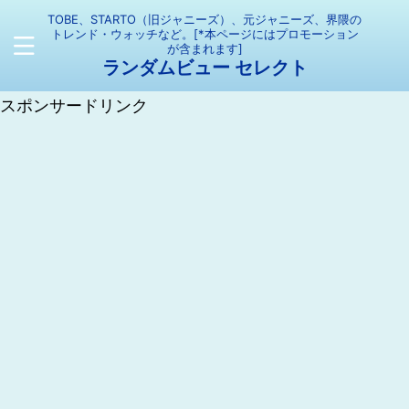
TOBE、STARTO（旧ジャニーズ）、元ジャニーズ、界隈の
トレンド・ウォッチなど。[*本ページにはプロモーション
が含まれます]
ランダムビュー セレクト
スポンサードリンク