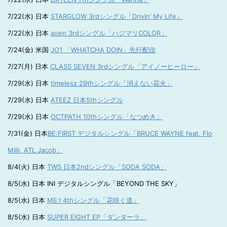
7/22(水) 日本
STARGLOW 3rdシングル「Drivin’ My Life」
7/22(水) 日本
aoen 3rdシングル「ハジマリCOLOR」
7/24(金) 米国
JO1 「WHATCHA DOIN」先行配信
7/27(月) 日本
CLASS SEVEN 3rdシングル「アイノーヒーロー」
7/29(水) 日本
timelesz 29thシングル「消えない花火」
7/29(水) 日本
ATEEZ 日本5thシングル
7/29(水) 日本
OCTPATH 10thシングル「なつめき」
7/31(金) 日本
BE:FIRST デジタルシングル「BRUCE WAYNE feat. Flo
Milli, ATL Jacob」
8/4(火) 日本
TWS 日本2ndシングル「SODA SODA」
8/5(水) 日本 INI デジタルシングル「BEYOND THE SKY」
8/5(水) 日本
ME:I 4thシングル「花咲く道」
8/5(水) 日本
SUPER EIGHT EP「ダンダーラ」