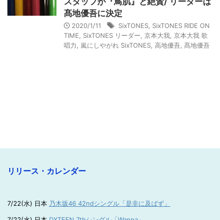
スタッフが『鳥肌』と絶賛/ リーダーは
髙地優吾に決定
2020/1/11
SixTONES
,
SixTONES RIDE ON
TIME
,
SixTONES リーダー
,
京本大我
,
京本大我 歌
唱力
,
嵐にしやがれ SixTONES
,
高地優吾
,
髙地優吾
リリース・カレンダー
7/22(水) 日本
乃木坂46 42ndシングル「是非に及ばず」
7/22(水) 日本
DXTEEN 7thシングル「Wanna」