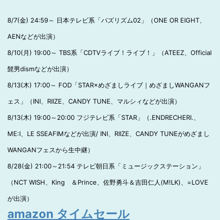
8/7(金) 24:59～ 日本テレビ系「バズリズム02」（ONE OR EIGHT、
AENなどが出演）
8/10(月) 19:00～ TBS系「CDTVライブ！ライブ！」（ATEEZ、Official
髭男dismなどが出演）
8/13(木) 17:00～ FOD「STAR×めざましライブ｜めざましWANGANフ
ェス」（INI、RIIZE、CANDY TUNE、マルシィなどが出演）
8/13(木) 19:00～20:00 フジテレビ系「STAR」（.ENDRECHERI.、
ME:I、LE SSEAFIMなどが出演/ INI、RIIZE、CANDY TUNEがめざまし
WANGANフェスから生中継）
8/28(金) 21:00～21:54 テレビ朝日系「ミュージックステーション」
（NCT WISH、King ＆Prince、佐野勇斗＆吉田仁人(M!LK)、=LOVE
が出演）
amazon タイムセール