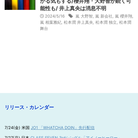
かる気もする/櫻井翔・大野智が続く可
能性も/ 井上真央は消息不明
2024/5/16
嵐 大野智
,
嵐 新会社
,
嵐 櫻井翔
,
嵐 相葉雅紀
,
松本潤 井上真央
,
松本潤 独立
,
松本潤
舞台
リリース・カレンダー
7/24(金) 米国
JO1 「WHATCHA DOIN」先行配信
7/27(月) 日本
CLASS SEVEN 3rdシングル「アイノーヒーロー」