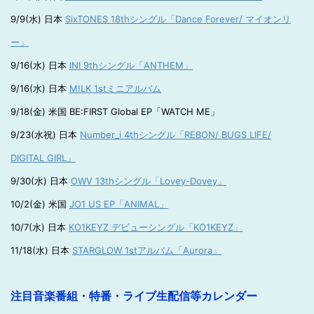
9/9(水) 日本
SixTONES 18thシングル「Dance Forever/ マイオンリ
ー」
9/16(水) 日本
INI 9thシングル「ANTHEM」
9/16(水) 日本
M!LK 1stミニアルバム
9/18(金) 米国 BE:FIRST Global EP「WATCH ME」
9/23(水祝) 日本
Number_i 4thシングル「REBON/ BUGS LIFE/
DIGITAL GIRL」
9/30(水) 日本
OWV 13thシングル「Lovey-Dovey」
10/2(金) 米国
JO1 US EP「ANIMAL」
10/7(水) 日本
KO1KEYZ デビューシングル「KO1KEYZ」
11/18(水) 日本
STARGLOW 1stアルバム「Aurora」
注目音楽番組・特番・ライブ生配信等カレンダー