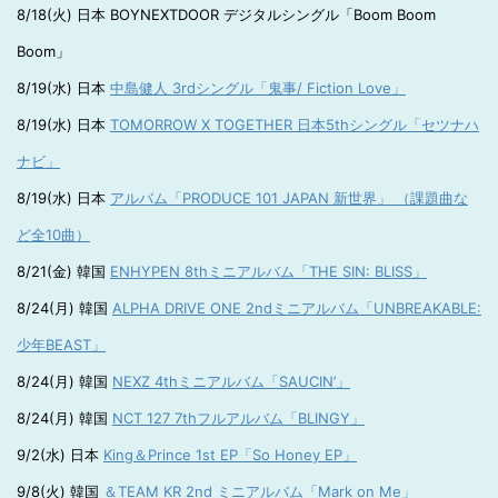
8/18(火) 日本 BOYNEXTDOOR デジタルシングル「Boom Boom
Boom」
8/19(水) 日本
中島健人 3rdシングル「鬼事/ Fiction Love」
8/19(水) 日本
TOMORROW X TOGETHER 日本5thシングル「セツナハ
ナビ」
8/19(水) 日本
アルバム「PRODUCE 101 JAPAN 新世界」 （課題曲な
ど全10曲）
8/21(金) 韓国
ENHYPEN 8thミニアルバム「THE SIN: BLISS」
8/24(月) 韓国
ALPHA DRIVE ONE 2ndミニアルバム「UNBREAKABLE:
少年BEAST」
8/24(月) 韓国
NEXZ 4thミニアルバム「SAUCIN’」
8/24(月) 韓国
NCT 127 7thフルアルバム「BLINGY」
9/2(水) 日本
King＆Prince 1st EP「So Honey EP」
9/8(火) 韓国
＆TEAM KR 2nd ミニアルバム「Mark on Me」