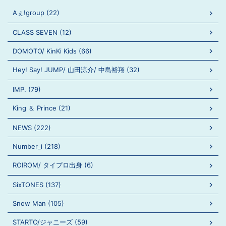
Aぇ!group (22)
CLASS SEVEN (12)
DOMOTO/ KinKi Kids (66)
Hey! Say! JUMP/ 山田涼介/ 中島裕翔 (32)
IMP. (79)
King ＆ Prince (21)
NEWS (222)
Number_i (218)
ROIROM/ タイプロ出身 (6)
SixTONES (137)
Snow Man (105)
STARTO/ジャニーズ (59)