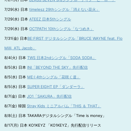
7/29(水) 日本
timelesz 29thシングル「消えない花火」
7/29(水) 日本
ATEEZ 日本5thシングル
7/29(水) 日本
OCTPATH 10thシングル「なつめき」
7/31(金) 日本
BE:FIRST デジタルシングル「BRUCE WAYNE feat. Flo
Milli, ATL Jacob」
8/4(火) 日本
TWS 日本2ndシングル「SODA SODA」
8/5(水) 日本
INI「BEYOND THE SKY」先行配信
8/5(水) 日本
ME:I 4thシングル「花咲く道」
8/5(水) 日本
SUPER EIGHT EP「ダンダーラ」
8/7(金) 日本
JO1「SAKURA」先行配信
8/7(金) 韓国
Stray Kids ミニアルバム「THIS ＆ THAT」
8/8(土) 日本 TAKARAデジタルシングル「Time is money」
8/17(月) 日本 KO1KEYZ 「KO1KEYZ」先行配信リリース