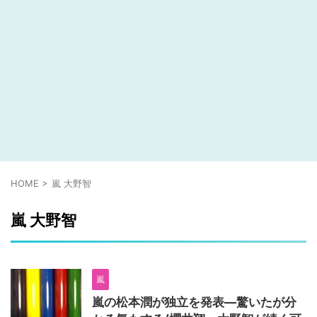
HOME
>
嵐 大野智
嵐 大野智
嵐
嵐の松本潤が独立を発表―驚いたが分