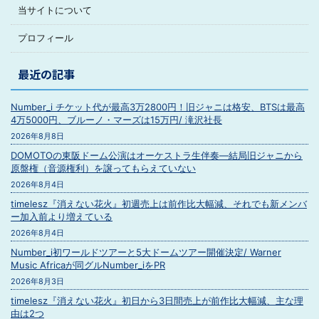
当サイトについて
プロフィール
最近の記事
Number_i チケット代が最高3万2800円！旧ジャニは格安、BTSは最高
4万5000円、ブルーノ・マーズは15万円/ 滝沢社長
2026年8月8日
DOMOTOの東阪ドーム公演はオーケストラ生伴奏―結局旧ジャニから
原盤権（音源権利）を譲ってもらえていない
2026年8月4日
timelesz『消えない花火』初週売上は前作比大幅減、それでも新メンバ
ー加入前より増えている
2026年8月4日
Number_i初ワールドツアーと5大ドームツアー開催決定/ Warner
Music Africaが同グルNumber_iをPR
2026年8月3日
timelesz『消えない花火』初日から3日間売上が前作比大幅減、主な理
由は2つ