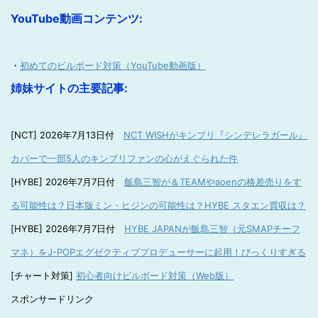
YouTube動画コンテンツ:
・
初めてのビルボード対策（YouTube動画版）
姉妹サイトの主要記事:
[NCT] 2026年7月13日付
NCT WISHがキンプリ『シンデレラガール』
カバーで一部5人のキンプリファンの心がえぐられた件
[HYBE] 2026年7月7日付
飯島三智が＆TEAMやaoenの格差売りをす
る可能性は？日本版ミン・ヒジンの可能性は？HYBE スタエン買収は？
[HYBE] 2026年7月7日付
HYBE JAPANが飯島三智（元SMAPチーフ
マネ）をJ-POPエグゼクティブプロデューサーに起用！びっくりすぎる
[チャート対策]
初心者向けビルボード対策（Web版）
スポンサードリンク