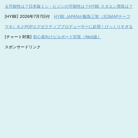
る可能性は？日本版ミン・ヒジンの可能性は？HYBE スタエン買収は？
[HYBE] 2026年7月7日付
HYBE JAPANが飯島三智（元SMAPチーフ
マネ）をJ-POPエグゼクティブプロデューサーに起用！びっくりすぎる
[チャート対策]
初心者向けビルボード対策（Web版）
スポンサードリンク