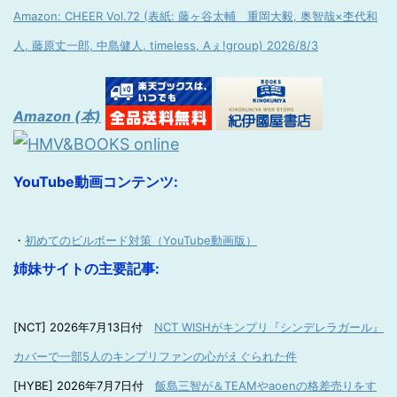
Amazon: CHEER Vol.72 (表紙: 藤ヶ谷太輔 重岡大毅, 奥智哉×杢代和
人, 藤原丈一郎, 中島健人, timeless, Aぇ!group) 2026/8/3
Amazon (本)
YouTube動画コンテンツ:
・
初めてのビルボード対策（YouTube動画版）
姉妹サイトの主要記事:
[NCT] 2026年7月13日付
NCT WISHがキンプリ『シンデレラガール』
カバーで一部5人のキンプリファンの心がえぐられた件
[HYBE] 2026年7月7日付
飯島三智が＆TEAMやaoenの格差売りをす