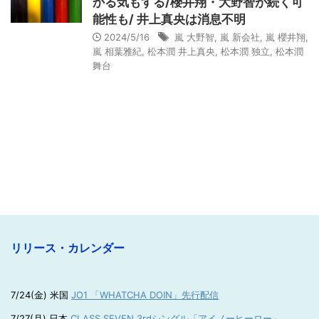
かる気もする/櫻井翔・大野智が続く可
能性も/ 井上真央は消息不明
2024/5/16
嵐 大野智
,
嵐 新会社
,
嵐 櫻井翔
,
嵐 相葉雅紀
,
松本潤 井上真央
,
松本潤 独立
,
松本潤
舞台
リリース・カレンダー
7/24(金) 米国
JO1 「WHATCHA DOIN」先行配信
7/27(月) 日本
CLASS SEVEN 3rdシングル「アイノーヒーロー」