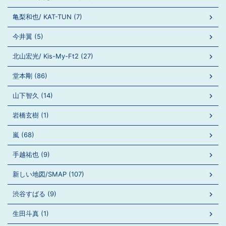
亀梨和也/ KAT-TUN (7)
今井翼 (5)
北山宏光/ Kis-My-Ft2 (27)
堂本剛 (86)
山下智久 (14)
岩橋玄樹 (1)
嵐 (68)
手越祐也 (9)
新しい地図/SMAP (107)
渋谷すばる (9)
生田斗真 (1)