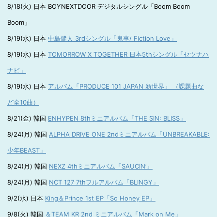
8/18(火) 日本 BOYNEXTDOOR デジタルシングル「Boom Boom
Boom」
8/19(水) 日本
中島健人 3rdシングル「鬼事/ Fiction Love」
8/19(水) 日本
TOMORROW X TOGETHER 日本5thシングル「セツナハ
ナビ」
8/19(水) 日本
アルバム「PRODUCE 101 JAPAN 新世界」 （課題曲な
ど全10曲）
8/21(金) 韓国
ENHYPEN 8thミニアルバム「THE SIN: BLISS」
8/24(月) 韓国
ALPHA DRIVE ONE 2ndミニアルバム「UNBREAKABLE:
少年BEAST」
8/24(月) 韓国
NEXZ 4thミニアルバム「SAUCIN’」
8/24(月) 韓国
NCT 127 7thフルアルバム「BLINGY」
9/2(水) 日本
King＆Prince 1st EP「So Honey EP」
9/8(火) 韓国
＆TEAM KR 2nd ミニアルバム「Mark on Me」