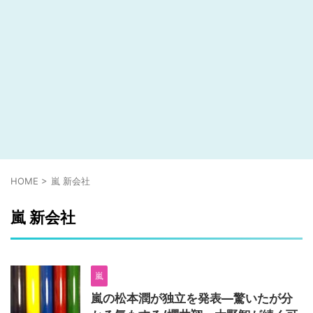
HOME
>
嵐 新会社
嵐 新会社
嵐
嵐の松本潤が独立を発表―驚いたが分