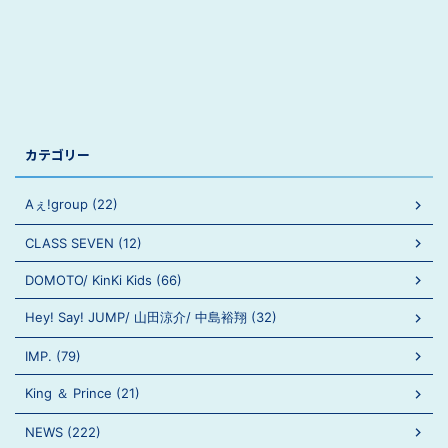
カテゴリー
Aぇ!group (22)
CLASS SEVEN (12)
DOMOTO/ KinKi Kids (66)
Hey! Say! JUMP/ 山田涼介/ 中島裕翔 (32)
IMP. (79)
King ＆ Prince (21)
NEWS (222)