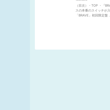
（目次）・TOP ・『B
スの本番のスイッチが入る
「BRAVE」初回限定盤 ..