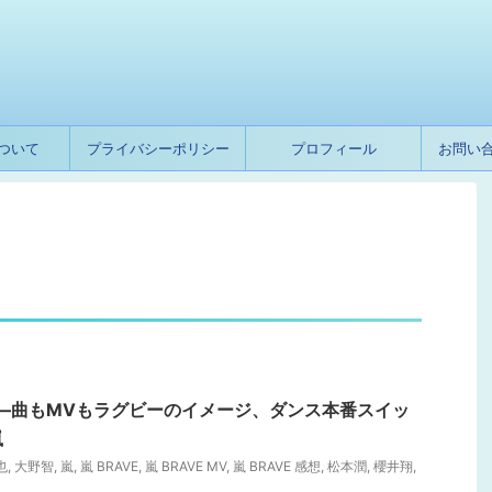
ついて
プライバシーポリシー
プロフィール
お問い
想―曲もMVもラグビーのイメージ、ダンス本番スイッ
嵐
也
,
大野智
,
嵐
,
嵐 BRAVE
,
嵐 BRAVE MV
,
嵐 BRAVE 感想
,
松本潤
,
櫻井翔
,