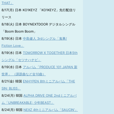
THAT」
8/17(月) 日本 KO1KEYZ 「KO1KEYZ」先行配信リ
リース
8/18(火) 日本 BOYNEXTDOOR デジタルシングル
「Boom Boom Boom」
8/19(水) 日本
中島健人 3rdシングル「鬼事/
Fiction Love」
8/19(水) 日本
TOMORROW X TOGETHER 日本5th
シングル「セツナハナビ」
8/19(水) 日本
アルバム「PRODUCE 101 JAPAN 新
世界」 （課題曲など全10曲）
8/21(金) 韓国
ENHYPEN 8thミニアルバム「THE
SIN: BLISS」
8/24(月) 韓国
ALPHA DRIVE ONE 2ndミニアルバ
ム「UNBREAKABLE: 少年BEAST」
8/24(月) 韓国
NEXZ 4thミニアルバム「SAUCIN’」