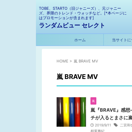
TOBE、STARTO（旧ジャニーズ）、元ジャニー
ズ、界隈のトレンド・ウォッチなど。[*本ページに
はプロモーションが含まれます]
ランダムビュー セレクト
ホーム
当サイトに
HOME
>
嵐 BRAVE MV
嵐 BRAVE MV
嵐
嵐『BRAVE』感
チが入るとまさに
2019/9/11
二宮和
相葉雅紀