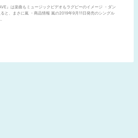
RAVE』は楽曲もミュージックビデオもラグビーのイメージ ・ダン
と、まさに嵐 ・商品情報 嵐の2019年9月11日発売のシングル
.