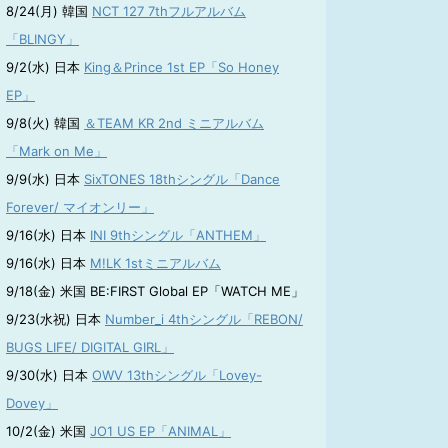
8/24(月) 韓国
NCT 127 7thフルアルバム
「BLINGY」
9/2(水) 日本
King＆Prince 1st EP「So Honey
EP」
9/8(火) 韓国
＆TEAM KR 2nd ミニアルバム
「Mark on Me」
9/9(水) 日本
SixTONES 18thシングル「Dance
Forever/ マイオンリー」
9/16(水) 日本
INI 9thシングル「ANTHEM」
9/16(水) 日本
M!LK 1stミニアルバム
9/18(金) 米国 BE:FIRST Global EP「WATCH ME」
9/23(水祝) 日本
Number_i 4thシングル「REBON/
BUGS LIFE/ DIGITAL GIRL」
9/30(水) 日本
OWV 13thシングル「Lovey-
Dovey」
10/2(金) 米国
JO1 US EP「ANIMAL」