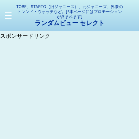
TOBE、STARTO（旧ジャニーズ）、元ジャニーズ、界隈の
トレンド・ウォッチなど。[*本ページにはプロモーション
が含まれます]
ランダムビュー セレクト
スポンサードリンク