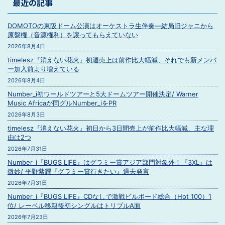
最近の記事
DOMOTOの東阪ドーム公演はオーケストラ生伴奏―結局旧ジャニから
原盤権（音源権利）を譲ってもらえていない
2026年8月4日
timelesz『消えない花火』初週売上は前作比大幅減、それでも新メンバ
ー加入前より増えている
2026年8月4日
Number_i初ワールドツアーと5大ドームツアー開催決定/ Warner
Music Africaが同グルNumber_iをPR
2026年8月3日
timelesz『消えない花火』初日から3日間売上が前作比大幅減、主な理
由は2つ
2026年7月31日
Number_i『BUGS LIFE』はグラミー賞アジア部門対象外！『3XL』は
微妙/ 平野紫耀『グラミー賞行きたい』過去発言
2026年7月31日
Number_i『BUGS LIFE』CDなしで激戦ビルボード総合（Hot 100）1
位/ レーベル移籍後初シングルはトリプルA面
2026年7月23日