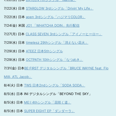
7/22(水) 日本
STARGLOW 3rdシングル「Drivin’ My Life」
7/22(水) 日本
aoen 3rdシングル「ハジマリCOLOR」
7/24(金) 米国
JO1 「WHATCHA DOIN」先行配信
7/27(月) 日本
CLASS SEVEN 3rdシングル「アイノーヒーロー」
7/29(水) 日本
timelesz 29thシングル「消えない花火」
7/29(水) 日本
ATEEZ 日本5thシングル
7/29(水) 日本
OCTPATH 10thシングル「なつめき」
7/31(金) 日本
BE:FIRST デジタルシングル「BRUCE WAYNE feat. Flo
Milli, ATL Jacob」
8/4(火) 日本
TWS 日本2ndシングル「SODA SODA」
8/5(水) 日本 INI デジタルシングル「BEYOND THE SKY」
8/5(水) 日本
ME:I 4thシングル「花咲く道」
8/5(水) 日本
SUPER EIGHT EP「ダンダーラ」