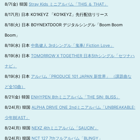
8/7(金) 韓国
Stray Kids ミニアルバム「THIS ＆ THAT」
8/17(月) 日本 KO1KEYZ 「KO1KEYZ」先行配信リリース
8/18(火) 日本 BOYNEXTDOOR デジタルシングル「Boom Boom
Boom」
8/19(水) 日本
中島健人 3rdシングル「鬼事/ Fiction Love」
8/19(水) 日本
TOMORROW X TOGETHER 日本5thシングル「セツナハ
ナビ」
8/19(水) 日本
アルバム「PRODUCE 101 JAPAN 新世界」 （課題曲な
ど全10曲）
8/21(金) 韓国
ENHYPEN 8thミニアルバム「THE SIN: BLISS」
8/24(月) 韓国
ALPHA DRIVE ONE 2ndミニアルバム「UNBREAKABLE:
少年BEAST」
8/24(月) 韓国
NEXZ 4thミニアルバム「SAUCIN’」
8/24(月) 韓国
NCT 127 7thフルアルバム「BLINGY」