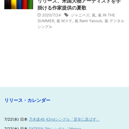
リリース、米国大物アーティストを手
掛ける作家提供の夏歌
2020/7/24
ジャニーズ
,
嵐
,
嵐 IN THE
SUMMER
,
嵐 Mステ
,
嵐 Rami Yacoub
,
嵐 デジタル
シングル
リリース・カレンダー
7/22(水) 日本
乃木坂46 42ndシングル「是非に及ばず」
7/22(水) 日本
DXTEEN 7thシングル「Wanna」