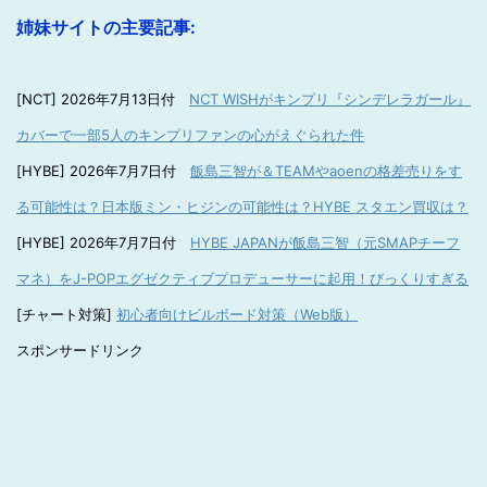
姉妹サイトの主要記事:
[NCT] 2026年7月13日付
NCT WISHがキンプリ『シンデレラガール』
カバーで一部5人のキンプリファンの心がえぐられた件
[HYBE] 2026年7月7日付
飯島三智が＆TEAMやaoenの格差売りをす
る可能性は？日本版ミン・ヒジンの可能性は？HYBE スタエン買収は？
[HYBE] 2026年7月7日付
HYBE JAPANが飯島三智（元SMAPチーフ
マネ）をJ-POPエグゼクティブプロデューサーに起用！びっくりすぎる
[チャート対策]
初心者向けビルボード対策（Web版）
スポンサードリンク