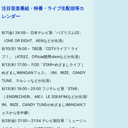
注目音楽番組・特番・ライブ生配信等カ
レンダー
8/7(金) 24:59～ 日本テレビ系「バズリズム02」
（ONE OR EIGHT、AENなどが出演）
8/10(月) 19:00～ TBS系「CDTVライブ！ライ
ブ！」（ATEEZ、Official髭男dismなどが出演）
8/13(木) 17:00～ FOD「STAR×めざましライブ｜
めざましWANGANフェス」（INI、RIIZE、CANDY
TUNE、マルシィなどが出演）
8/13(木) 19:00～20:00 フジテレビ系「STAR」
（.ENDRECHERI.、ME:I、LE SSEAFIMなどが出演/
INI、RIIZE、CANDY TUNEがめざましWANGANフ
ェスから生中継）
8/28(金) 21:00～21:54 テレビ朝日系「ミュージッ