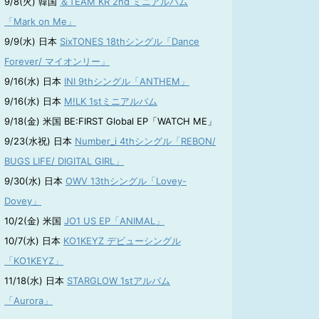
9/8(火) 韓国
＆TEAM KR 2nd ミニアルバム
「Mark on Me」
9/9(水) 日本
SixTONES 18thシングル「Dance
Forever/ マイオンリー」
9/16(水) 日本
INI 9thシングル「ANTHEM」
9/16(水) 日本
M!LK 1stミニアルバム
9/18(金) 米国 BE:FIRST Global EP「WATCH ME」
9/23(水祝) 日本
Number_i 4thシングル「REBON/
BUGS LIFE/ DIGITAL GIRL」
9/30(水) 日本
OWV 13thシングル「Lovey-
Dovey」
10/2(金) 米国
JO1 US EP「ANIMAL」
10/7(水) 日本
KO1KEYZ デビューシングル
「KO1KEYZ」
11/18(水) 日本
STARGLOW 1stアルバム
「Aurora」