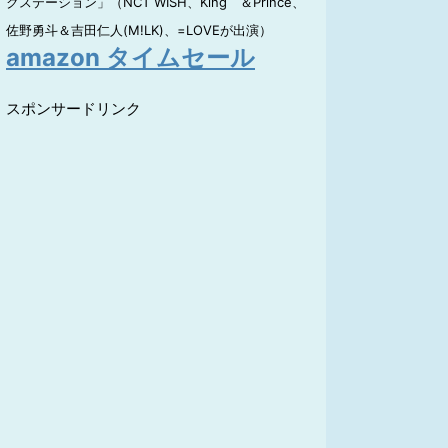
クステーション」（NCT WISH、King ＆Prince、
佐野勇斗＆吉田仁人(M!LK)、=LOVEが出演）
amazon タイムセール
スポンサードリンク