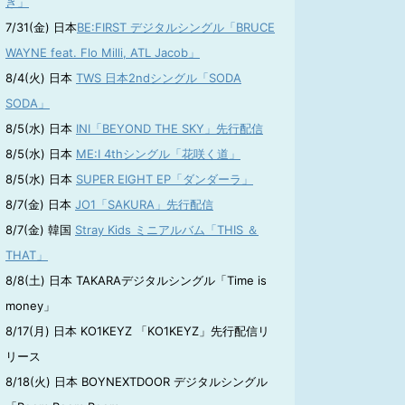
き」
7/31(金) 日本
BE:FIRST デジタルシングル「BRUCE
WAYNE feat. Flo Milli, ATL Jacob」
8/4(火) 日本
TWS 日本2ndシングル「SODA
SODA」
8/5(水) 日本
INI「BEYOND THE SKY」先行配信
8/5(水) 日本
ME:I 4thシングル「花咲く道」
8/5(水) 日本
SUPER EIGHT EP「ダンダーラ」
8/7(金) 日本
JO1「SAKURA」先行配信
8/7(金) 韓国
Stray Kids ミニアルバム「THIS ＆
THAT」
8/8(土) 日本 TAKARAデジタルシングル「Time is
money」
8/17(月) 日本 KO1KEYZ 「KO1KEYZ」先行配信リ
リース
8/18(火) 日本 BOYNEXTDOOR デジタルシングル