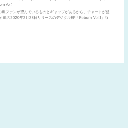
rn Vol.1
年の嵐ファンが望んでいるものとギャップがあるから、チャートが盛
嵐の2020年2月28日リリースのデジタルEP「Reborn Vol.1」収