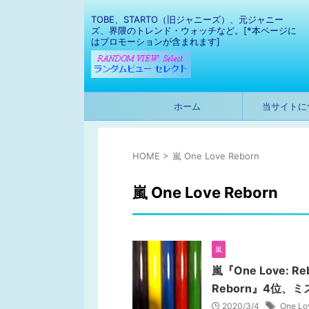
TOBE、STARTO（旧ジャニーズ）、元ジャニー
ズ、界隈のトレンド・ウォッチなど。[*本ページに
はプロモーションが含まれます]
ホーム
当サイトに
HOME
>
嵐 One Love Reborn
嵐 One Love Reborn
嵐
嵐『One Love: R
Reborn』4位、
2020/3/4
One L