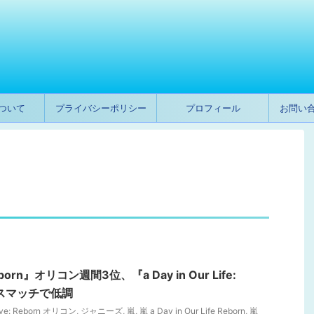
ついて
プライバシーポリシー
プロフィール
お問い
eborn』オリコン週間3位、『a Day in Our Life:
ミスマッチで低調
ove: Reborn オリコン
,
ジャニーズ
,
嵐
,
嵐 a Day in Our Life Reborn
,
嵐