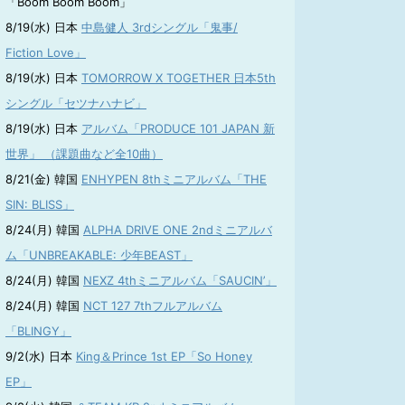
「Boom Boom Boom」
8/19(水) 日本
中島健人 3rdシングル「鬼事/
Fiction Love」
8/19(水) 日本
TOMORROW X TOGETHER 日本5th
シングル「セツナハナビ」
8/19(水) 日本
アルバム「PRODUCE 101 JAPAN 新
世界」 （課題曲など全10曲）
8/21(金) 韓国
ENHYPEN 8thミニアルバム「THE
SIN: BLISS」
8/24(月) 韓国
ALPHA DRIVE ONE 2ndミニアルバ
ム「UNBREAKABLE: 少年BEAST」
8/24(月) 韓国
NEXZ 4thミニアルバム「SAUCIN’」
8/24(月) 韓国
NCT 127 7thフルアルバム
「BLINGY」
9/2(水) 日本
King＆Prince 1st EP「So Honey
EP」