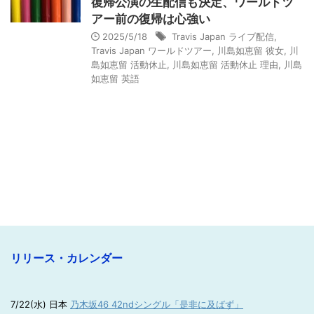
復帰公演の生配信も決定、ワールドツ
アー前の復帰は心強い
2025/5/18
Travis Japan ライブ配信
,
Travis Japan ワールドツアー
,
川島如恵留 彼女
,
川
島如恵留 活動休止
,
川島如恵留 活動休止 理由
,
川島
如恵留 英語
リリース・カレンダー
7/22(水) 日本
乃木坂46 42ndシングル「是非に及ばず」