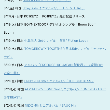
8/5(水) 日本
SUPER EIGHT EP「ダンダーラ」
8/7(金) 韓国
Stray Kids ミニアルバム「THIS ＆ THAT」
8/17(月) 日本 KO1KEYZ 「KO1KEYZ」先行配信リリース
8/18(火) 日本 BOYNEXTDOOR デジタルシングル「Boom Boom
Boom」
8/19(水) 日本
中島健人 3rdシングル「鬼事/ Fiction Love」
8/19(水) 日本
TOMORROW X TOGETHER 日本5thシングル「セツナハ
ナビ」
8/19(水) 日本
アルバム「PRODUCE 101 JAPAN 新世界」 （課題曲な
ど全10曲）
8/21(金) 韓国
ENHYPEN 8thミニアルバム「THE SIN: BLISS」
8/24(月) 韓国
ALPHA DRIVE ONE 2ndミニアルバム「UNBREAKABLE:
少年BEAST」
8/24(月) 韓国
NEXZ 4thミニアルバム「SAUCIN’」