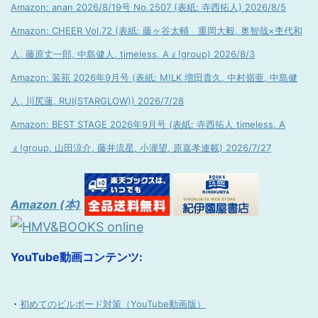
Amazon: anan 2026/8/19号 No.2507 (表紙: 寺西拓人) 2026/8/5
Amazon: CHEER Vol.72 (表紙: 藤ヶ谷太輔 重岡大毅, 奥智哉×杢代和
人, 藤原丈一郎, 中島健人, timeless, Aぇ!group) 2026/8/3
Amazon: 装苑 2026年9月号 (表紙: M!LK 増田貴久, 中村嶺亜, 中島健
人, 川尻蓮, RUI(STARGLOW)) 2026/7/28
Amazon: BEST STAGE 2026年9月号 (表紙: 寺西拓人 timeless, A
ぇ!group, 山田涼介, 藤井流星, 小瀧望, 原嘉孝連載) 2026/7/27
Amazon (本)
YouTube動画コンテンツ:
・
初めてのビルボード対策（YouTube動画版）