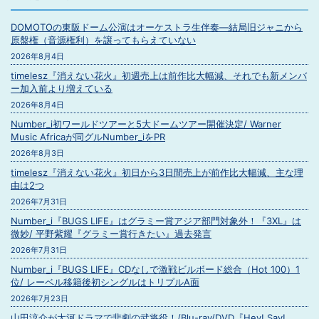
DOMOTOの東阪ドーム公演はオーケストラ生伴奏―結局旧ジャニから
原盤権（音源権利）を譲ってもらえていない
2026年8月4日
timelesz『消えない花火』初週売上は前作比大幅減、それでも新メンバ
ー加入前より増えている
2026年8月4日
Number_i初ワールドツアーと5大ドームツアー開催決定/ Warner
Music Africaが同グルNumber_iをPR
2026年8月3日
timelesz『消えない花火』初日から3日間売上が前作比大幅減、主な理
由は2つ
2026年7月31日
Number_i『BUGS LIFE』はグラミー賞アジア部門対象外！『3XL』は
微妙/ 平野紫耀『グラミー賞行きたい』過去発言
2026年7月31日
Number_i『BUGS LIFE』CDなしで激戦ビルボード総合（Hot 100）1
位/ レーベル移籍後初シングルはトリプルA面
2026年7月23日
山田涼介が大河ドラマで悲劇の武将役！/Blu-ray/DVD『Hey! Say!