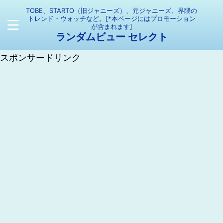
TOBE、STARTO（旧ジャニーズ）、元ジャニーズ、界隈の
トレンド・ウォッチなど。[*本ページにはプロモーション
が含まれます]
ランダムビュー セレクト
スポンサードリンク