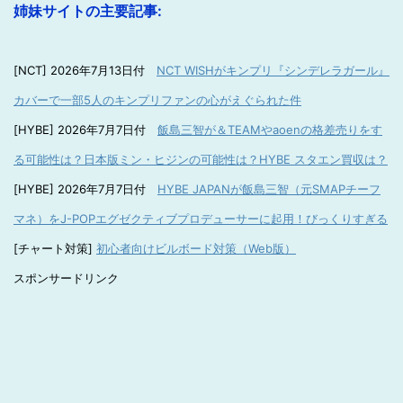
姉妹サイトの主要記事:
[NCT] 2026年7月13日付
NCT WISHがキンプリ『シンデレラガール』
カバーで一部5人のキンプリファンの心がえぐられた件
[HYBE] 2026年7月7日付
飯島三智が＆TEAMやaoenの格差売りをす
る可能性は？日本版ミン・ヒジンの可能性は？HYBE スタエン買収は？
[HYBE] 2026年7月7日付
HYBE JAPANが飯島三智（元SMAPチーフ
マネ）をJ-POPエグゼクティブプロデューサーに起用！びっくりすぎる
[チャート対策]
初心者向けビルボード対策（Web版）
スポンサードリンク