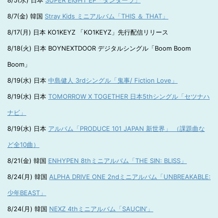
8/5(水) 日本
SUPER EIGHT EP「ダンダーラ」
8/7(金) 韓国
Stray Kids ミニアルバム「THIS ＆ THAT」
8/17(月) 日本 KO1KEYZ 「KO1KEYZ」先行配信リリース
8/18(火) 日本 BOYNEXTDOOR デジタルシングル「Boom Boom
Boom」
8/19(水) 日本
中島健人 3rdシングル「鬼事/ Fiction Love」
8/19(水) 日本
TOMORROW X TOGETHER 日本5thシングル「セツナハ
ナビ」
8/19(水) 日本
アルバム「PRODUCE 101 JAPAN 新世界」 （課題曲な
ど全10曲）
8/21(金) 韓国
ENHYPEN 8thミニアルバム「THE SIN: BLISS」
8/24(月) 韓国
ALPHA DRIVE ONE 2ndミニアルバム「UNBREAKABLE:
少年BEAST」
8/24(月) 韓国
NEXZ 4thミニアルバム「SAUCIN’」