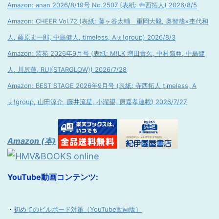
Amazon: anan 2026/8/19号 No.2507 (表紙: 寺西拓人) 2026/8/5
Amazon: CHEER Vol.72 (表紙: 藤ヶ谷太輔 重岡大毅, 奥智哉×杢代和
人, 藤原丈一郎, 中島健人, timeless, Aぇ!group) 2026/8/3
Amazon: 装苑 2026年9月号 (表紙: M!LK 増田貴久, 中村嶺亜, 中島健
人, 川尻蓮, RUI(STARGLOW)) 2026/7/28
Amazon: BEST STAGE 2026年9月号 (表紙: 寺西拓人 timeless, A
ぇ!group, 山田涼介, 藤井流星, 小瀧望, 原嘉孝連載) 2026/7/27
Amazon (本)
YouTube動画コンテンツ:
・
初めてのビルボード対策（YouTube動画版）