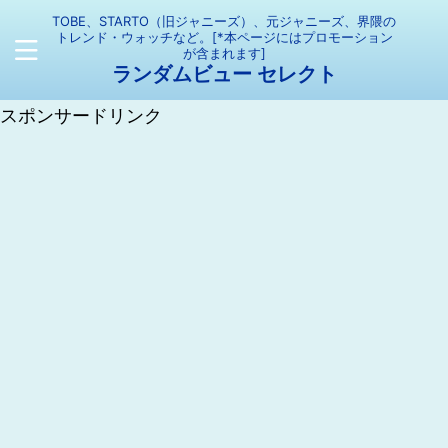
TOBE、STARTO（旧ジャニーズ）、元ジャニーズ、界隈の
トレンド・ウォッチなど。[*本ページにはプロモーション
が含まれます]
ランダムビュー セレクト
スポンサードリンク