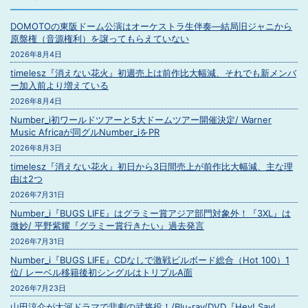
DOMOTOの東阪ドーム公演はオーケストラ生伴奏―結局旧ジャニから
原盤権（音源権利）を譲ってもらえていない
2026年8月4日
timelesz『消えない花火』初週売上は前作比大幅減、それでも新メンバ
ー加入前より増えている
2026年8月4日
Number_i初ワールドツアーと5大ドームツアー開催決定/ Warner
Music Africaが同グルNumber_iをPR
2026年8月3日
timelesz『消えない花火』初日から3日間売上が前作比大幅減、主な理
由は2つ
2026年7月31日
Number_i『BUGS LIFE』はグラミー賞アジア部門対象外！『3XL』は
微妙/ 平野紫耀『グラミー賞行きたい』過去発言
2026年7月31日
Number_i『BUGS LIFE』CDなしで激戦ビルボード総合（Hot 100）1
位/ レーベル移籍後初シングルはトリプルA面
2026年7月23日
山田涼介が大河ドラマで悲劇の武将役！/Blu-ray/DVD『Hey! Say!