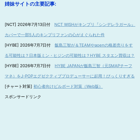
姉妹サイトの主要記事:
[NCT] 2026年7月13日付
NCT WISHがキンプリ『シンデレラガール』
カバーで一部5人のキンプリファンの心がえぐられた件
[HYBE] 2026年7月7日付
飯島三智が＆TEAMやaoenの格差売りをす
る可能性は？日本版ミン・ヒジンの可能性は？HYBE スタエン買収は？
[HYBE] 2026年7月7日付
HYBE JAPANが飯島三智（元SMAPチーフ
マネ）をJ-POPエグゼクティブプロデューサーに起用！びっくりすぎる
[チャート対策]
初心者向けビルボード対策（Web版）
スポンサードリンク