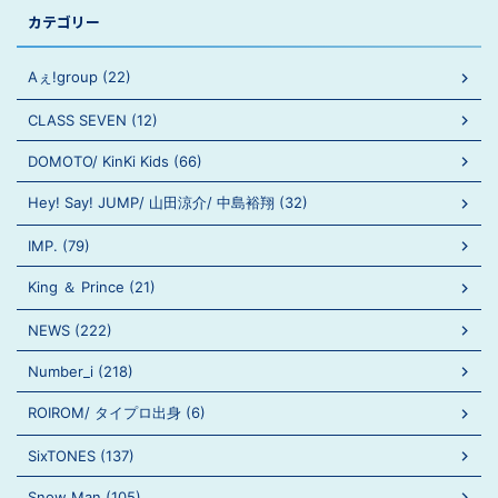
カテゴリー
Aぇ!group (22)
CLASS SEVEN (12)
DOMOTO/ KinKi Kids (66)
Hey! Say! JUMP/ 山田涼介/ 中島裕翔 (32)
IMP. (79)
King ＆ Prince (21)
NEWS (222)
Number_i (218)
ROIROM/ タイプロ出身 (6)
SixTONES (137)
Snow Man (105)