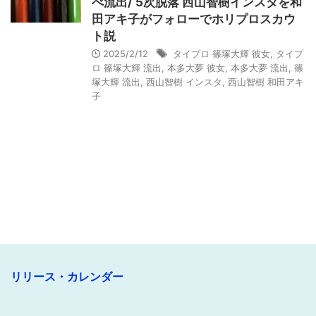
べ流出/ 5次脱落 西山智樹インスタを和
田アキ子がフォローでホリプロスカウ
ト説
2025/2/12
タイプロ 篠塚大輝 彼女
,
タイプ
ロ 篠塚大輝 流出
,
本多大夢 彼女
,
本多大夢 流出
,
篠
塚大輝 流出
,
西山智樹 インスタ
,
西山智樹 和田アキ
子
リリース・カレンダー