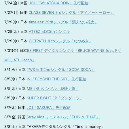
7/24(金) 米国
JO1 「WHATCHA DOIN」先行配信
7/27(月) 日本
CLASS SEVEN 3rdシングル「アイノーヒーロー」
7/29(水) 日本
timelesz 29thシングル「消えない花火」
7/29(水) 日本
ATEEZ 日本5thシングル
7/29(水) 日本
OCTPATH 10thシングル「なつめき」
7/31(金) 日本
BE:FIRST デジタルシングル「BRUCE WAYNE feat. Flo
Milli, ATL Jacob」
8/4(火) 日本
TWS 日本2ndシングル「SODA SODA」
8/5(水) 日本
INI「BEYOND THE SKY」先行配信
8/5(水) 日本
ME:I 4thシングル「花咲く道」
8/5(水) 日本
SUPER EIGHT EP「ダンダーラ」
8/7(金) 日本
JO1「SAKURA」先行配信
8/7(金) 韓国
Stray Kids ミニアルバム「THIS ＆ THAT」
8/8(土) 日本 TAKARAデジタルシングル「Time is money」