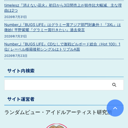
timelesz『消えない花火』初日から3日間売上が前作比大幅減、主な理
由は2つ
2026年7月31日
Number_i『BUGS LIFE』はグラミー賞アジア部門対象外！『3XL』は
微妙/ 平野紫耀『グラミー賞行きたい』過去発言
2026年7月31日
Number_i『BUGS LIFE』CDなしで激戦ビルボード総合（Hot 100）1
位/ レーベル移籍後初シングルはトリプルA面
2026年7月23日
サイト内検索
サイト運営者
ランダムビュー・アイドルアーティスト研究所