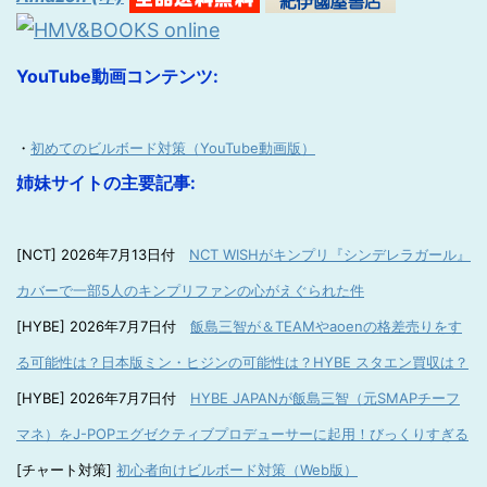
YouTube動画コンテンツ:
・
初めてのビルボード対策（YouTube動画版）
姉妹サイトの主要記事:
[NCT] 2026年7月13日付
NCT WISHがキンプリ『シンデレラガール』
カバーで一部5人のキンプリファンの心がえぐられた件
[HYBE] 2026年7月7日付
飯島三智が＆TEAMやaoenの格差売りをす
る可能性は？日本版ミン・ヒジンの可能性は？HYBE スタエン買収は？
[HYBE] 2026年7月7日付
HYBE JAPANが飯島三智（元SMAPチーフ
マネ）をJ-POPエグゼクティブプロデューサーに起用！びっくりすぎる
[チャート対策]
初心者向けビルボード対策（Web版）