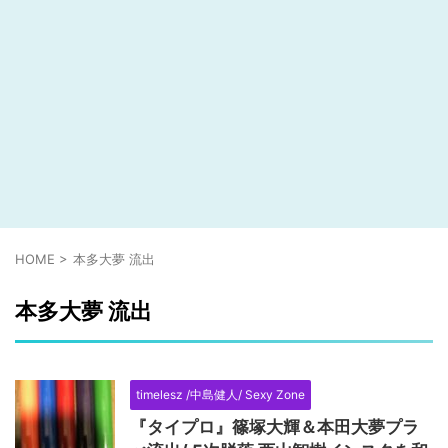
HOME
>
本多大夢 流出
本多大夢 流出
timelesz /中島健人/ Sexy Zone
『タイプロ』篠塚大輝＆本田大夢プラ