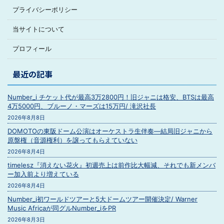
プライバシーポリシー
当サイトについて
プロフィール
最近の記事
Number_i チケット代が最高3万2800円！旧ジャニは格安、BTSは最高
4万5000円、ブルーノ・マーズは15万円/ 滝沢社長
2026年8月8日
DOMOTOの東阪ドーム公演はオーケストラ生伴奏―結局旧ジャニから
原盤権（音源権利）を譲ってもらえていない
2026年8月4日
timelesz『消えない花火』初週売上は前作比大幅減、それでも新メンバ
ー加入前より増えている
2026年8月4日
Number_i初ワールドツアーと5大ドームツアー開催決定/ Warner
Music Africaが同グルNumber_iをPR
2026年8月3日