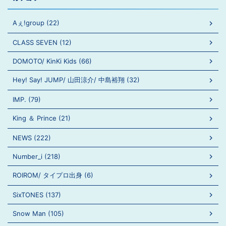
Aぇ!group (22)
CLASS SEVEN (12)
DOMOTO/ KinKi Kids (66)
Hey! Say! JUMP/ 山田涼介/ 中島裕翔 (32)
IMP. (79)
King ＆ Prince (21)
NEWS (222)
Number_i (218)
ROIROM/ タイプロ出身 (6)
SixTONES (137)
Snow Man (105)