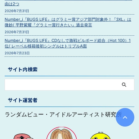
由は2つ
2026年7月31日
Number_i『BUGS LIFE』はグラミー賞アジア部門対象外！『3XL』は
微妙/ 平野紫耀『グラミー賞行きたい』過去発言
2026年7月31日
Number_i『BUGS LIFE』CDなしで激戦ビルボード総合（Hot 100）1
位/ レーベル移籍後初シングルはトリプルA面
2026年7月23日
サイト内検索
サイト運営者
ランダムビュー・アイドルアーティスト研究所