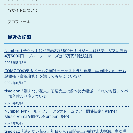
当サイトについて
プロフィール
最近の記事
Number_i チケット代が最高3万2800円！旧ジャニは格安、BTSは最高
4万5000円、ブルーノ・マーズは15万円/ 滝沢社長
2026年8月8日
DOMOTOの東阪ドーム公演はオーケストラ生伴奏―結局旧ジャニから
原盤権（音源権利）を譲ってもらえていない
2026年8月4日
timelesz『消えない花火』初週売上は前作比大幅減、それでも新メンバ
ー加入前より増えている
2026年8月4日
Number_i初ワールドツアーと5大ドームツアー開催決定/ Warner
Music Africaが同グルNumber_iをPR
2026年8月3日
timelesz『消えない花火』初日から3日間売上が前作比大幅減、主な理