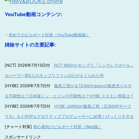
YouTube動画コンテンツ:
・
初めてのビルボード対策（YouTube動画版）
姉妹サイトの主要記事:
[NCT] 2026年7月13日付
NCT WISHがキンプリ『シンデレラガール』
カバーで一部5人のキンプリファンの心がえぐられた件
[HYBE] 2026年7月7日付
飯島三智が＆TEAMやaoenの格差売りをす
る可能性は？日本版ミン・ヒジンの可能性は？HYBE スタエン買収は？
[HYBE] 2026年7月7日付
HYBE JAPANが飯島三智（元SMAPチーフ
マネ）をJ-POPエグゼクティブプロデューサーに起用！びっくりすぎる
[チャート対策]
初心者向けビルボード対策（Web版）
スポンサードリンク