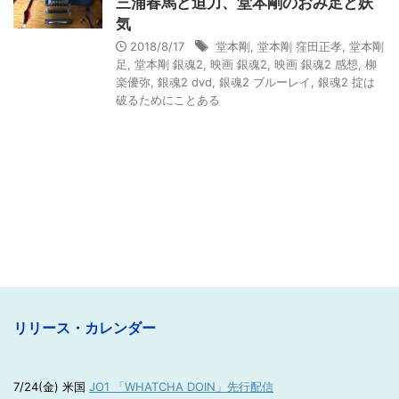
三浦春馬ど迫力、堂本剛のおみ足と妖
気
2018/8/17
堂本剛
,
堂本剛 窪田正孝
,
堂本剛
足
,
堂本剛 銀魂2
,
映画 銀魂2
,
映画 銀魂2 感想
,
柳
楽優弥
,
銀魂2 dvd
,
銀魂2 ブルーレイ
,
銀魂2 掟は
破るためにことある
リリース・カレンダー
7/24(金) 米国
JO1 「WHATCHA DOIN」先行配信