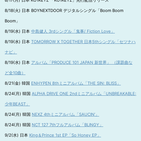
8/17(月) 日本 KO1KEYZ 「KO1KEYZ」先行配信リリース
8/18(火) 日本 BOYNEXTDOOR デジタルシングル「Boom Boom
Boom」
8/19(水) 日本
中島健人 3rdシングル「鬼事/ Fiction Love」
8/19(水) 日本
TOMORROW X TOGETHER 日本5thシングル「セツナハ
ナビ」
8/19(水) 日本
アルバム「PRODUCE 101 JAPAN 新世界」 （課題曲な
ど全10曲）
8/21(金) 韓国
ENHYPEN 8thミニアルバム「THE SIN: BLISS」
8/24(月) 韓国
ALPHA DRIVE ONE 2ndミニアルバム「UNBREAKABLE:
少年BEAST」
8/24(月) 韓国
NEXZ 4thミニアルバム「SAUCIN’」
8/24(月) 韓国
NCT 127 7thフルアルバム「BLINGY」
9/2(水) 日本
King＆Prince 1st EP「So Honey EP」