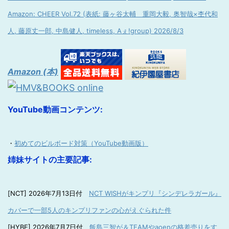
Amazon: CHEER Vol.72 (表紙: 藤ヶ谷太輔 重岡大毅, 奥智哉×杢代和
人, 藤原丈一郎, 中島健人, timeless, Aぇ!group) 2026/8/3
Amazon (本)
YouTube動画コンテンツ:
・
初めてのビルボード対策（YouTube動画版）
姉妹サイトの主要記事:
[NCT] 2026年7月13日付
NCT WISHがキンプリ『シンデレラガール』
カバーで一部5人のキンプリファンの心がえぐられた件
[HYBE] 2026年7月7日付
飯島三智が＆TEAMやaoenの格差売りをす