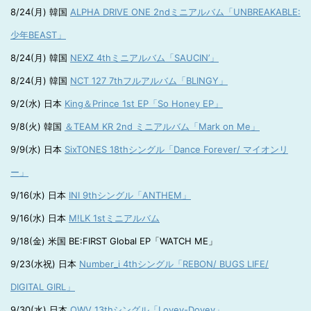
8/24(月) 韓国
ALPHA DRIVE ONE 2ndミニアルバム「UNBREAKABLE:
少年BEAST」
8/24(月) 韓国
NEXZ 4thミニアルバム「SAUCIN’」
8/24(月) 韓国
NCT 127 7thフルアルバム「BLINGY」
9/2(水) 日本
King＆Prince 1st EP「So Honey EP」
9/8(火) 韓国
＆TEAM KR 2nd ミニアルバム「Mark on Me」
9/9(水) 日本
SixTONES 18thシングル「Dance Forever/ マイオンリ
ー」
9/16(水) 日本
INI 9thシングル「ANTHEM」
9/16(水) 日本
M!LK 1stミニアルバム
9/18(金) 米国 BE:FIRST Global EP「WATCH ME」
9/23(水祝) 日本
Number_i 4thシングル「REBON/ BUGS LIFE/
DIGITAL GIRL」
9/30(水) 日本
OWV 13thシングル「Lovey-Dovey」