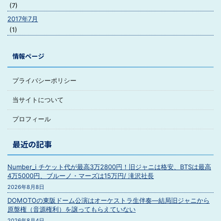
(7)
2017年7月
(1)
情報ページ
プライバシーポリシー
当サイトについて
プロフィール
最近の記事
Number_i チケット代が最高3万2800円！旧ジャニは格安、BTSは最高
4万5000円、ブルーノ・マーズは15万円/ 滝沢社長
2026年8月8日
DOMOTOの東阪ドーム公演はオーケストラ生伴奏―結局旧ジャニから
原盤権（音源権利）を譲ってもらえていない
2026年8月4日