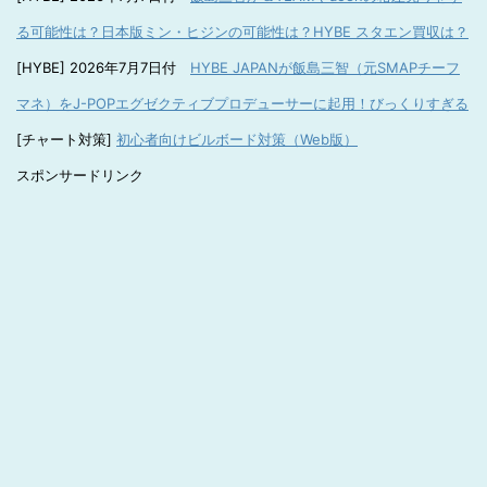
る可能性は？日本版ミン・ヒジンの可能性は？HYBE スタエン買収は？
[HYBE] 2026年7月7日付
HYBE JAPANが飯島三智（元SMAPチーフ
マネ）をJ-POPエグゼクティブプロデューサーに起用！びっくりすぎる
[チャート対策]
初心者向けビルボード対策（Web版）
スポンサードリンク