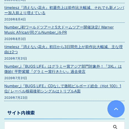
timelesz『消えない花火』初週売上は前作比大幅減、それでも新メンバ
ー加入前より増えている
2026年8月4日
Number_i初ワールドツアーと5大ドームツアー開催決定/ Warner
Music Africaが同グルNumber_iをPR
2026年8月3日
timelesz『消えない花火』初日から3日間売上が前作比大幅減、主な理
由は2つ
2026年7月31日
Number_i『BUGS LIFE』はグラミー賞アジア部門対象外！『3XL』は
微妙/ 平野紫耀『グラミー賞行きたい』過去発言
2026年7月31日
Number_i『BUGS LIFE』CDなしで激戦ビルボード総合（Hot 100）1
位/ レーベル移籍後初シングルはトリプルA面
2026年7月23日
サイト内検索