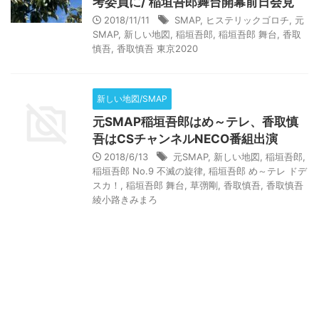
考委員に/ 稲垣吾郎舞台開幕前日会見
2018/11/11
SMAP
,
ヒステリックゴロチ
,
元
SMAP
,
新しい地図
,
稲垣吾郎
,
稲垣吾郎 舞台
,
香取
慎吾
,
香取慎吾 東京2020
新しい地図/SMAP
元SMAP稲垣吾郎はめ～テレ、香取慎
吾はCSチャンネルNECO番組出演
2018/6/13
元SMAP
,
新しい地図
,
稲垣吾郎
,
稲垣吾郎 No.9 不滅の旋律
,
稲垣吾郎 め～テレ ドデ
スカ！
,
稲垣吾郎 舞台
,
草彅剛
,
香取慎吾
,
香取慎吾
綾小路きみまろ