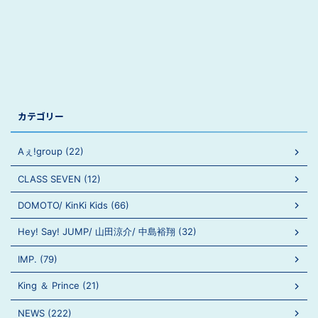
カテゴリー
Aぇ!group (22)
CLASS SEVEN (12)
DOMOTO/ KinKi Kids (66)
Hey! Say! JUMP/ 山田涼介/ 中島裕翔 (32)
IMP. (79)
King ＆ Prince (21)
NEWS (222)