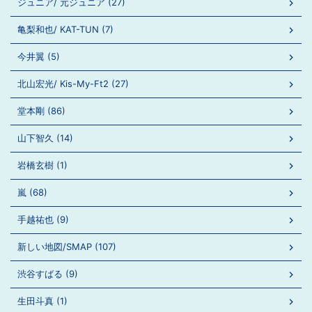
ジュニア/ 元ジュニア (27)
亀梨和也/ KAT-TUN (7)
今井翼 (5)
北山宏光/ Kis-My-Ft2 (27)
堂本剛 (86)
山下智久 (14)
岩橋玄樹 (1)
嵐 (68)
手越祐也 (9)
新しい地図/SMAP (107)
渋谷すばる (9)
生田斗真 (1)