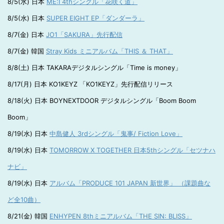
8/5(水) 日本
ME:I 4thシングル「花咲く道」
8/5(水) 日本
SUPER EIGHT EP「ダンダーラ」
8/7(金) 日本
JO1「SAKURA」先行配信
8/7(金) 韓国
Stray Kids ミニアルバム「THIS ＆ THAT」
8/8(土) 日本 TAKARAデジタルシングル「Time is money」
8/17(月) 日本 KO1KEYZ 「KO1KEYZ」先行配信リリース
8/18(火) 日本 BOYNEXTDOOR デジタルシングル「Boom Boom
Boom」
8/19(水) 日本
中島健人 3rdシングル「鬼事/ Fiction Love」
8/19(水) 日本
TOMORROW X TOGETHER 日本5thシングル「セツナハ
ナビ」
8/19(水) 日本
アルバム「PRODUCE 101 JAPAN 新世界」 （課題曲な
ど全10曲）
8/21(金) 韓国
ENHYPEN 8thミニアルバム「THE SIN: BLISS」