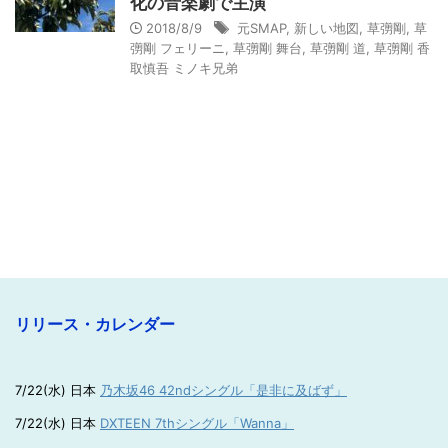
化の音楽劇で主演
2018/8/9
元SMAP
,
新しい地図
,
草彅剛
,
草
彅剛 フェリーニ
,
草彅剛 舞台
,
草彅剛 道
,
草彅剛 香
取慎吾 ミノキ兄弟
リリース・カレンダー
7/22(水) 日本
乃木坂46 42ndシングル「是非に及ばず」
7/22(水) 日本
DXTEEN 7thシングル「Wanna」