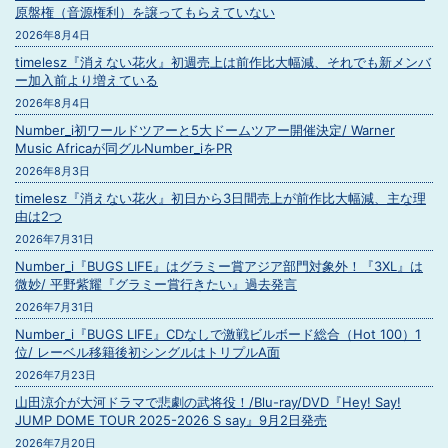
原盤権（音源権利）を譲ってもらえていない
2026年8月4日
timelesz『消えない花火』初週売上は前作比大幅減、それでも新メンバ
ー加入前より増えている
2026年8月4日
Number_i初ワールドツアーと5大ドームツアー開催決定/ Warner
Music Africaが同グルNumber_iをPR
2026年8月3日
timelesz『消えない花火』初日から3日間売上が前作比大幅減、主な理
由は2つ
2026年7月31日
Number_i『BUGS LIFE』はグラミー賞アジア部門対象外！『3XL』は
微妙/ 平野紫耀『グラミー賞行きたい』過去発言
2026年7月31日
Number_i『BUGS LIFE』CDなしで激戦ビルボード総合（Hot 100）1
位/ レーベル移籍後初シングルはトリプルA面
2026年7月23日
山田涼介が大河ドラマで悲劇の武将役！/Blu-ray/DVD『Hey! Say!
JUMP DOME TOUR 2025-2026 S say』9月2日発売
2026年7月20日