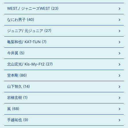
WEST./ ジャニーズWEST (23)
なにわ男子 (40)
ジュニア/ 元ジュニア (27)
亀梨和也/ KAT-TUN (7)
今井翼 (5)
北山宏光/ Kis-My-Ft2 (27)
堂本剛 (86)
山下智久 (14)
岩橋玄樹 (1)
嵐 (68)
手越祐也 (9)