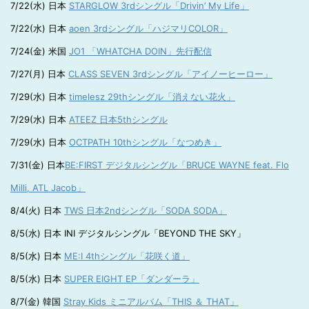
7/22(水) 日本
STARGLOW 3rdシングル「Drivin’ My Life」
7/22(水) 日本
aoen 3rdシングル「ハジマリCOLOR」
7/24(金) 米国
JO1 「WHATCHA DOIN」先行配信
7/27(月) 日本
CLASS SEVEN 3rdシングル「アイノーヒーロー」
7/29(水) 日本
timelesz 29thシングル「消えない花火」
7/29(水) 日本
ATEEZ 日本5thシングル
7/29(水) 日本
OCTPATH 10thシングル「なつめき」
7/31(金) 日本
BE:FIRST デジタルシングル「BRUCE WAYNE feat. Flo
Milli, ATL Jacob」
8/4(火) 日本
TWS 日本2ndシングル「SODA SODA」
8/5(水) 日本 INI デジタルシングル「BEYOND THE SKY」
8/5(水) 日本
ME:I 4thシングル「花咲く道」
8/5(水) 日本
SUPER EIGHT EP「ダンダーラ」
8/7(金) 韓国
Stray Kids ミニアルバム「THIS ＆ THAT」