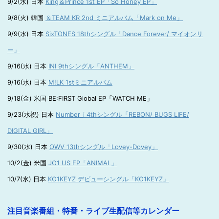
9/2(水) 日本
King＆Prince 1st EP「So Honey EP」
9/8(火) 韓国
＆TEAM KR 2nd ミニアルバム「Mark on Me」
9/9(水) 日本
SixTONES 18thシングル「Dance Forever/ マイオンリ
ー」
9/16(水) 日本
INI 9thシングル「ANTHEM」
9/16(水) 日本
M!LK 1stミニアルバム
9/18(金) 米国 BE:FIRST Global EP「WATCH ME」
9/23(水祝) 日本
Number_i 4thシングル「REBON/ BUGS LIFE/
DIGITAL GIRL」
9/30(水) 日本
OWV 13thシングル「Lovey-Dovey」
10/2(金) 米国
JO1 US EP「ANIMAL」
10/7(水) 日本
KO1KEYZ デビューシングル「KO1KEYZ」
注目音楽番組・特番・ライブ生配信等カレンダー