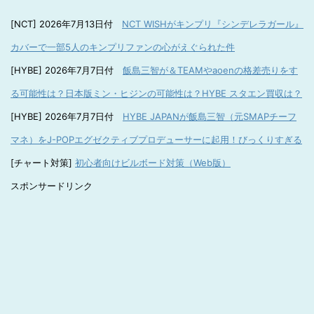
[NCT] 2026年7月13日付
NCT WISHがキンプリ『シンデレラガール』
カバーで一部5人のキンプリファンの心がえぐられた件
[HYBE] 2026年7月7日付
飯島三智が＆TEAMやaoenの格差売りをす
る可能性は？日本版ミン・ヒジンの可能性は？HYBE スタエン買収は？
[HYBE] 2026年7月7日付
HYBE JAPANが飯島三智（元SMAPチーフ
マネ）をJ-POPエグゼクティブプロデューサーに起用！びっくりすぎる
[チャート対策]
初心者向けビルボード対策（Web版）
スポンサードリンク