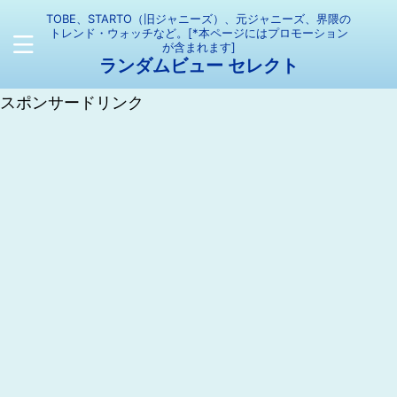
TOBE、STARTO（旧ジャニーズ）、元ジャニーズ、界隈の
トレンド・ウォッチなど。[*本ページにはプロモーション
が含まれます]
ランダムビュー セレクト
スポンサードリンク