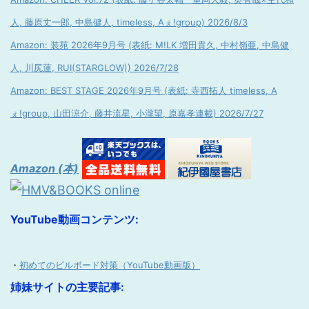
人, 藤原丈一郎, 中島健人, timeless, Aぇ!group) 2026/8/3
Amazon: 装苑 2026年9月号 (表紙: M!LK 増田貴久, 中村嶺亜, 中島健
人, 川尻蓮, RUI(STARGLOW)) 2026/7/28
Amazon: BEST STAGE 2026年9月号 (表紙: 寺西拓人 timeless, A
ぇ!group, 山田涼介, 藤井流星, 小瀧望, 原嘉孝連載) 2026/7/27
Amazon (本)
YouTube動画コンテンツ:
・
初めてのビルボード対策（YouTube動画版）
姉妹サイトの主要記事: