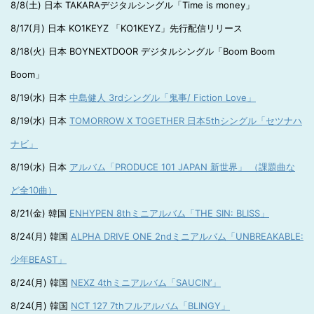
8/8(土) 日本 TAKARAデジタルシングル「Time is money」
8/17(月) 日本 KO1KEYZ 「KO1KEYZ」先行配信リリース
8/18(火) 日本 BOYNEXTDOOR デジタルシングル「Boom Boom
Boom」
8/19(水) 日本
中島健人 3rdシングル「鬼事/ Fiction Love」
8/19(水) 日本
TOMORROW X TOGETHER 日本5thシングル「セツナハ
ナビ」
8/19(水) 日本
アルバム「PRODUCE 101 JAPAN 新世界」 （課題曲な
ど全10曲）
8/21(金) 韓国
ENHYPEN 8thミニアルバム「THE SIN: BLISS」
8/24(月) 韓国
ALPHA DRIVE ONE 2ndミニアルバム「UNBREAKABLE:
少年BEAST」
8/24(月) 韓国
NEXZ 4thミニアルバム「SAUCIN’」
8/24(月) 韓国
NCT 127 7thフルアルバム「BLINGY」