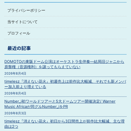
プライバシーポリシー
当サイトについて
プロフィール
最近の記事
DOMOTOの東阪ドーム公演はオーケストラ生伴奏―結局旧ジャニから
原盤権（音源権利）を譲ってもらえていない
2026年8月4日
timelesz『消えない花火』初週売上は前作比大幅減、それでも新メンバ
ー加入前より増えている
2026年8月4日
Number_i初ワールドツアーと5大ドームツアー開催決定/ Warner
Music Africaが同グルNumber_iをPR
2026年8月3日
timelesz『消えない花火』初日から3日間売上が前作比大幅減、主な理
由は2つ