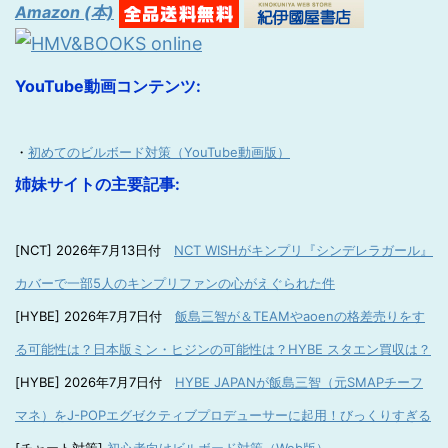
Amazon (本)
YouTube動画コンテンツ:
・
初めてのビルボード対策（YouTube動画版）
姉妹サイトの主要記事:
[NCT] 2026年7月13日付
NCT WISHがキンプリ『シンデレラガール』
カバーで一部5人のキンプリファンの心がえぐられた件
[HYBE] 2026年7月7日付
飯島三智が＆TEAMやaoenの格差売りをす
る可能性は？日本版ミン・ヒジンの可能性は？HYBE スタエン買収は？
[HYBE] 2026年7月7日付
HYBE JAPANが飯島三智（元SMAPチーフ
マネ）をJ-POPエグゼクティブプロデューサーに起用！びっくりすぎる