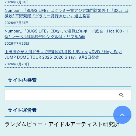
2026年7月31日
Number_i『BUGS LIFE』はグラミー賞アジア部門対象外！『3XL』は
微妙/ 平野紫耀『グラミー賞行きたい』過去発言
2026年7月31日
Number_i『BUGS LIFE』CDなしで激戦ビルボード総合（Hot 100）1
位/ レーベル移籍後初シングルはトリプルA面
2026年7月23日
山田涼介が大河ドラマで悲劇の武将役！/Blu-ray/DVD『Hey! Say!
JUMP DOME TOUR 2025-2026 S say』9月2日発売
2026年7月20日
サイト内検索
サイト運営者
ランダムビュー・アイドルアーティスト研究所