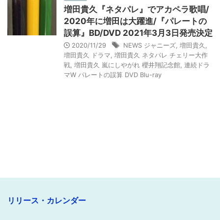
増田貴久『ネタパレ』でアカペラ歌唱/
2020年に増田は大躍進/『パレートの
誤算』BD/DVD 2021年3月3日発売決定
2020/11/29
NEWS ジャニーズ
,
増田貴久
,
増田貴久 ドラマ
,
増田貴久 ネタパレ チェリー大作
戦
,
増田貴久 嵐にしやがれ 櫻井翔記念館
,
連続ドラ
マW パレートの誤算 DVD Blu-ray
リリース・カレンダー