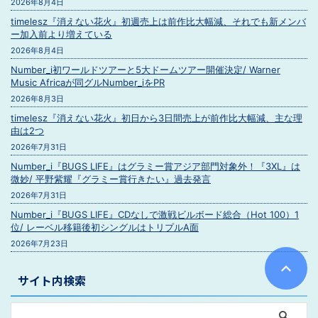
2026年8月4日
timelesz『消えない花火』初週売上は前作比大幅減、それでも新メンバ
ー加入前より増えている
2026年8月4日
Number_i初ワールドツアーと5大ドームツアー開催決定/ Warner
Music Africaが同グルNumber_iをPR
2026年8月3日
timelesz『消えない花火』初日から3日間売上が前作比大幅減、主な理
由は2つ
2026年7月31日
Number_i『BUGS LIFE』はグラミー賞アジア部門対象外！『3XL』は
微妙/ 平野紫耀『グラミー賞行きたい』過去発言
2026年7月31日
Number_i『BUGS LIFE』CDなしで激戦ビルボード総合（Hot 100）1
位/ レーベル移籍後初シングルはトリプルA面
2026年7月23日
サイト内検索