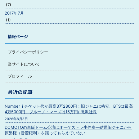
(7)
2017年7月
(1)
情報ページ
プライバシーポリシー
当サイトについて
プロフィール
最近の記事
Number_i チケット代が最高3万2800円！旧ジャニは格安、BTSは最高
4万5000円、ブルーノ・マーズは15万円/ 滝沢社長
2026年8月8日
DOMOTOの東阪ドーム公演はオーケストラ生伴奏―結局旧ジャニから
原盤権（音源権利）を譲ってもらえていない