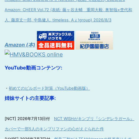
Amazon: CHEER Vol.72 (表紙: 藤ヶ谷太輔 重岡大毅, 奥智哉×杢代和
人, 藤原丈一郎, 中島健人, timeless, Aぇ!group) 2026/8/3
Amazon (本)
YouTube動画コンテンツ:
・
初めてのビルボード対策（YouTube動画版）
姉妹サイトの主要記事:
[NCT] 2026年7月13日付
NCT WISHがキンプリ『シンデレラガール』
カバーで一部5人のキンプリファンの心がえぐられた件