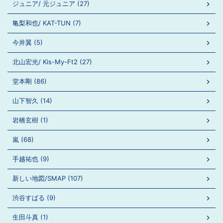
ジュニア/ 元ジュニア (27)
亀梨和也/ KAT-TUN (7)
今井翼 (5)
北山宏光/ Kis-My-Ft2 (27)
堂本剛 (86)
山下智久 (14)
岩橋玄樹 (1)
嵐 (68)
手越祐也 (9)
新しい地図/SMAP (107)
渋谷すばる (9)
生田斗真 (1)