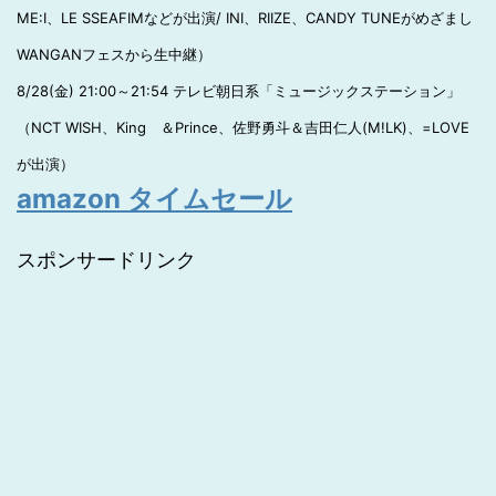
ME:I、LE SSEAFIMなどが出演/ INI、RIIZE、CANDY TUNEがめざまし
WANGANフェスから生中継）
8/28(金) 21:00～21:54 テレビ朝日系「ミュージックステーション」
（NCT WISH、King ＆Prince、佐野勇斗＆吉田仁人(M!LK)、=LOVE
が出演）
amazon タイムセール
スポンサードリンク