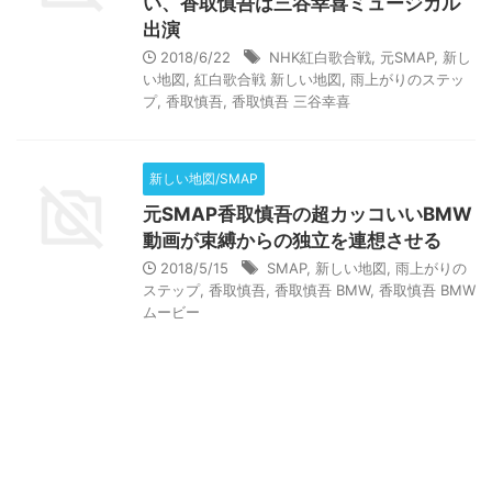
い、香取慎吾は三谷幸喜ミュージカル
出演
2018/6/22
NHK紅白歌合戦
,
元SMAP
,
新し
い地図
,
紅白歌合戦 新しい地図
,
雨上がりのステッ
プ
,
香取慎吾
,
香取慎吾 三谷幸喜
新しい地図/SMAP
元SMAP香取慎吾の超カッコいいBMW
動画が束縛からの独立を連想させる
2018/5/15
SMAP
,
新しい地図
,
雨上がりの
ステップ
,
香取慎吾
,
香取慎吾 BMW
,
香取慎吾 BMW
ムービー