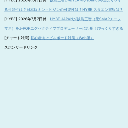
[HYBE] 2026年7月7日付
飯島三智が＆TEAMやaoenの格差売りをす
る可能性は？日本版ミン・ヒジンの可能性は？HYBE スタエン買収は？
[HYBE] 2026年7月7日付
HYBE JAPANが飯島三智（元SMAPチーフ
マネ）をJ-POPエグゼクティブプロデューサーに起用！びっくりすぎる
[チャート対策]
初心者向けビルボード対策（Web版）
スポンサードリンク