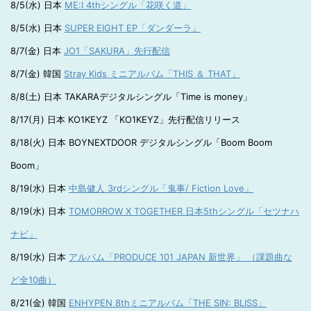
8/5(水) 日本
ME:I 4thシングル「花咲く道」
8/5(水) 日本
SUPER EIGHT EP「ダンダーラ」
8/7(金) 日本
JO1「SAKURA」先行配信
8/7(金) 韓国
Stray Kids ミニアルバム「THIS ＆ THAT」
8/8(土) 日本 TAKARAデジタルシングル「Time is money」
8/17(月) 日本 KO1KEYZ 「KO1KEYZ」先行配信リリース
8/18(火) 日本 BOYNEXTDOOR デジタルシングル「Boom Boom
Boom」
8/19(水) 日本
中島健人 3rdシングル「鬼事/ Fiction Love」
8/19(水) 日本
TOMORROW X TOGETHER 日本5thシングル「セツナハ
ナビ」
8/19(水) 日本
アルバム「PRODUCE 101 JAPAN 新世界」 （課題曲な
ど全10曲）
8/21(金) 韓国
ENHYPEN 8thミニアルバム「THE SIN: BLISS」