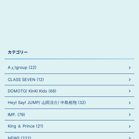
カテゴリー
Aぇ!group (22)
CLASS SEVEN (12)
DOMOTO/ KinKi Kids (66)
Hey! Say! JUMP/ 山田涼介/ 中島裕翔 (32)
IMP. (79)
King ＆ Prince (21)
NEWS (222)