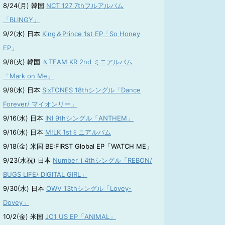
8/24(月) 韓国
NCT 127 7thフルアルバム
「BLINGY」
9/2(水) 日本
King＆Prince 1st EP「So Honey
EP」
9/8(火) 韓国
＆TEAM KR 2nd ミニアルバム
「Mark on Me」
9/9(水) 日本
SixTONES 18thシングル「Dance
Forever/ マイオンリー」
9/16(水) 日本
INI 9thシングル「ANTHEM」
9/16(水) 日本
M!LK 1stミニアルバム
9/18(金) 米国 BE:FIRST Global EP「WATCH ME」
9/23(水祝) 日本
Number_i 4thシングル「REBON/
BUGS LIFE/ DIGITAL GIRL」
9/30(水) 日本
OWV 13thシングル「Lovey-
Dovey」
10/2(金) 米国
JO1 US EP「ANIMAL」