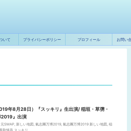
ついて
プライバシーポリシー
プロフィール
お問い
019年8月28日）『スッキリ』生出演/ 稲垣・草彅・
2019』出演
,
元SMAP
,
新しい地図
,
氣志團万博2019
,
氣志團万博2019 新しい地図
,
稲
香取慎吾 スッキリ