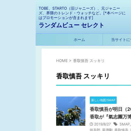
TOBE、STARTO（旧ジャニーズ）、元ジャニー
ズ、界隈のトレンド・ウォッチなど。[*本ページに
はプロモーションが含まれます]
ランダムビュー セレクト
ホーム
当サイトに
HOME
>
香取慎吾 スッキリ
香取慎吾 スッキリ
新しい地図/SMAP
香取慎吾が明日（2
香取が『氣志團万博
2019/8/27
SMAP
垣吾郎
,
草彅剛
,
香取慎吾
,