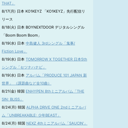
THAT」
8/17(月) 日本 KO1KEYZ 「KO1KEYZ」先行配信リ
リース
8/18(火) 日本 BOYNEXTDOOR デジタルシングル
「Boom Boom Boom」
8/19(水) 日本
中島健人 3rdシングル「鬼事/
Fiction Love」
8/19(水) 日本
TOMORROW X TOGETHER 日本5th
シングル「セツナハナビ」
8/19(水) 日本
アルバム「PRODUCE 101 JAPAN 新
世界」 （課題曲など全10曲）
8/21(金) 韓国
ENHYPEN 8thミニアルバム「THE
SIN: BLISS」
8/24(月) 韓国
ALPHA DRIVE ONE 2ndミニアルバ
ム「UNBREAKABLE: 少年BEAST」
8/24(月) 韓国
NEXZ 4thミニアルバム「SAUCIN’」