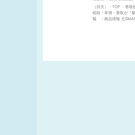
（目次）・TOP ・香
稲垣・草彅・香取が『氣
報 ・商品情報 元SMAP 