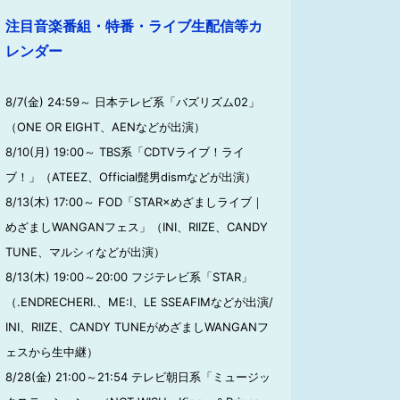
注目音楽番組・特番・ライブ生配信等カ
レンダー
8/7(金) 24:59～ 日本テレビ系「バズリズム02」
（ONE OR EIGHT、AENなどが出演）
8/10(月) 19:00～ TBS系「CDTVライブ！ライ
ブ！」（ATEEZ、Official髭男dismなどが出演）
8/13(木) 17:00～ FOD「STAR×めざましライブ｜
めざましWANGANフェス」（INI、RIIZE、CANDY
TUNE、マルシィなどが出演）
8/13(木) 19:00～20:00 フジテレビ系「STAR」
（.ENDRECHERI.、ME:I、LE SSEAFIMなどが出演/
INI、RIIZE、CANDY TUNEがめざましWANGANフ
ェスから生中継）
8/28(金) 21:00～21:54 テレビ朝日系「ミュージッ