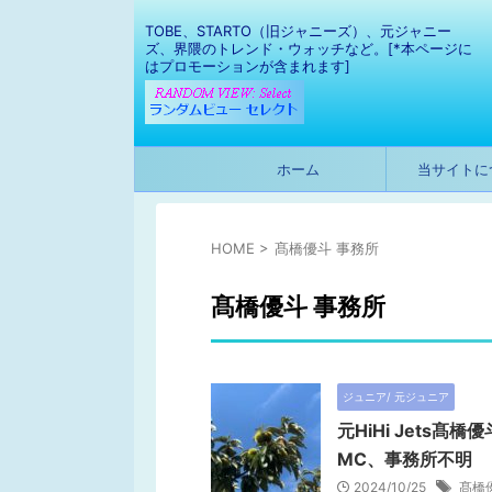
TOBE、STARTO（旧ジャニーズ）、元ジャニー
ズ、界隈のトレンド・ウォッチなど。[*本ページに
はプロモーションが含まれます]
ホーム
当サイトに
HOME
>
髙橋優斗 事務所
髙橋優斗 事務所
ジュニア/ 元ジュニア
元HiHi Jets
MC、事務所不明
2024/10/25
髙橋