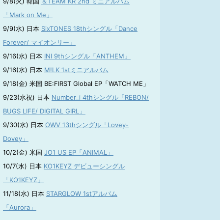
9/8(火) 韓国
＆TEAM KR 2nd ミニアルバム
「Mark on Me」
9/9(水) 日本
SixTONES 18thシングル「Dance
Forever/ マイオンリー」
9/16(水) 日本
INI 9thシングル「ANTHEM」
9/16(水) 日本
M!LK 1stミニアルバム
9/18(金) 米国 BE:FIRST Global EP「WATCH ME」
9/23(水祝) 日本
Number_i 4thシングル「REBON/
BUGS LIFE/ DIGITAL GIRL」
9/30(水) 日本
OWV 13thシングル「Lovey-
Dovey」
10/2(金) 米国
JO1 US EP「ANIMAL」
10/7(水) 日本
KO1KEYZ デビューシングル
「KO1KEYZ」
11/18(水) 日本
STARGLOW 1stアルバム
「Aurora」