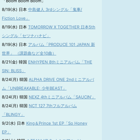
「Boom Boom Boom」
8/19(水) 日本
中島健人 3rdシングル「鬼事/
Fiction Love」
8/19(水) 日本
TOMORROW X TOGETHER 日本5th
シングル「セツナハナビ」
8/19(水) 日本
アルバム「PRODUCE 101 JAPAN 新
世界」 （課題曲など全10曲）
8/21(金) 韓国
ENHYPEN 8thミニアルバム「THE
SIN: BLISS」
8/24(月) 韓国
ALPHA DRIVE ONE 2ndミニアルバ
ム「UNBREAKABLE: 少年BEAST」
8/24(月) 韓国
NEXZ 4thミニアルバム「SAUCIN’」
8/24(月) 韓国
NCT 127 7thフルアルバム
「BLINGY」
9/2(水) 日本
King＆Prince 1st EP「So Honey
EP」