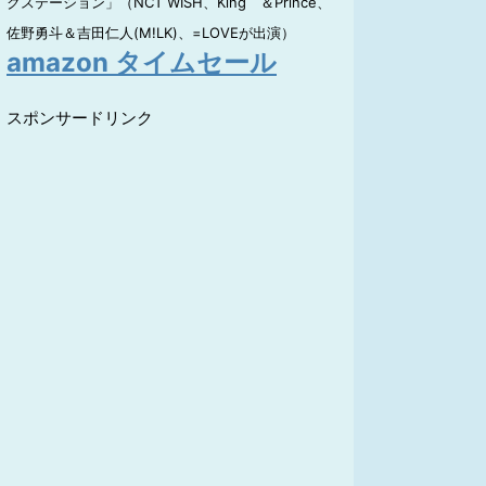
クステーション」（NCT WISH、King ＆Prince、
佐野勇斗＆吉田仁人(M!LK)、=LOVEが出演）
amazon タイムセール
スポンサードリンク