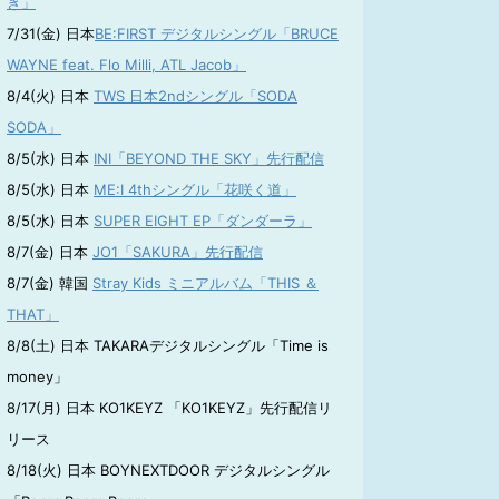
き」
7/31(金) 日本
BE:FIRST デジタルシングル「BRUCE
WAYNE feat. Flo Milli, ATL Jacob」
8/4(火) 日本
TWS 日本2ndシングル「SODA
SODA」
8/5(水) 日本
INI「BEYOND THE SKY」先行配信
8/5(水) 日本
ME:I 4thシングル「花咲く道」
8/5(水) 日本
SUPER EIGHT EP「ダンダーラ」
8/7(金) 日本
JO1「SAKURA」先行配信
8/7(金) 韓国
Stray Kids ミニアルバム「THIS ＆
THAT」
8/8(土) 日本 TAKARAデジタルシングル「Time is
money」
8/17(月) 日本 KO1KEYZ 「KO1KEYZ」先行配信リ
リース
8/18(火) 日本 BOYNEXTDOOR デジタルシングル