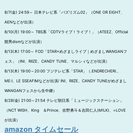
8/7(金) 24:59～ 日本テレビ系「バズリズム02」（ONE OR EIGHT、
AENなどが出演）
8/10(月) 19:00～ TBS系「CDTVライブ！ライブ！」（ATEEZ、Official
髭男dismなどが出演）
8/13(木) 17:00～ FOD「STAR×めざましライブ｜めざましWANGANフ
ェス」（INI、RIIZE、CANDY TUNE、マルシィなどが出演）
8/13(木) 19:00～20:00 フジテレビ系「STAR」（.ENDRECHERI.、
ME:I、LE SSEAFIMなどが出演/ INI、RIIZE、CANDY TUNEがめざまし
WANGANフェスから生中継）
8/28(金) 21:00～21:54 テレビ朝日系「ミュージックステーション」
（NCT WISH、King ＆Prince、佐野勇斗＆吉田仁人(M!LK)、=LOVE
が出演）
amazon タイムセール