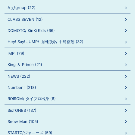
Aぇ!group (22)
CLASS SEVEN (12)
DOMOTO/ KinKi Kids (66)
Hey! Say! JUMP/ 山田涼介/ 中島裕翔 (32)
IMP. (79)
King ＆ Prince (21)
NEWS (222)
Number_i (218)
ROIROM/ タイプロ出身 (6)
SixTONES (137)
Snow Man (105)
STARTO/ジャニーズ (59)