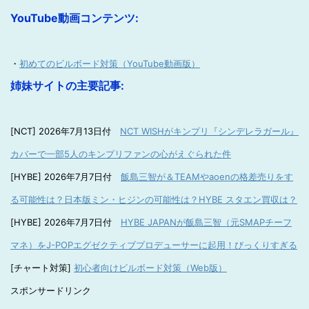
YouTube動画コンテンツ:
・
初めてのビルボード対策（YouTube動画版）
姉妹サイトの主要記事:
[NCT] 2026年7月13日付
NCT WISHがキンプリ『シンデレラガール』
カバーで一部5人のキンプリファンの心がえぐられた件
[HYBE] 2026年7月7日付
飯島三智が＆TEAMやaoenの格差売りをす
る可能性は？日本版ミン・ヒジンの可能性は？HYBE スタエン買収は？
[HYBE] 2026年7月7日付
HYBE JAPANが飯島三智（元SMAPチーフ
マネ）をJ-POPエグゼクティブプロデューサーに起用！びっくりすぎる
[チャート対策]
初心者向けビルボード対策（Web版）
スポンサードリンク