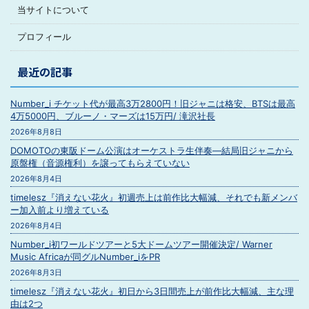
当サイトについて
プロフィール
最近の記事
Number_i チケット代が最高3万2800円！旧ジャニは格安、BTSは最高
4万5000円、ブルーノ・マーズは15万円/ 滝沢社長
2026年8月8日
DOMOTOの東阪ドーム公演はオーケストラ生伴奏―結局旧ジャニから
原盤権（音源権利）を譲ってもらえていない
2026年8月4日
timelesz『消えない花火』初週売上は前作比大幅減、それでも新メンバ
ー加入前より増えている
2026年8月4日
Number_i初ワールドツアーと5大ドームツアー開催決定/ Warner
Music Africaが同グルNumber_iをPR
2026年8月3日
timelesz『消えない花火』初日から3日間売上が前作比大幅減、主な理
由は2つ