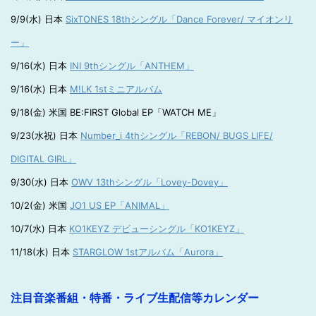
9/9(水) 日本
SixTONES 18thシングル「Dance Forever/ マイオンリ
ー」
9/16(水) 日本
INI 9thシングル「ANTHEM」
9/16(水) 日本
M!LK 1stミニアルバム
9/18(金) 米国 BE:FIRST Global EP「WATCH ME」
9/23(水祝) 日本
Number_i 4thシングル「REBON/ BUGS LIFE/
DIGITAL GIRL」
9/30(水) 日本
OWV 13thシングル「Lovey-Dovey」
10/2(金) 米国
JO1 US EP「ANIMAL」
10/7(水) 日本
KO1KEYZ デビューシングル「KO1KEYZ」
11/18(水) 日本
STARGLOW 1stアルバム「Aurora」
注目音楽番組・特番・ライブ生配信等カレンダー