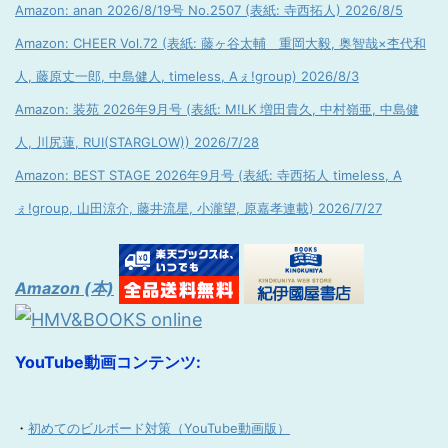
Amazon: anan 2026/8/19号 No.2507 (表紙: 寺西拓人) 2026/8/5
Amazon: CHEER Vol.72 (表紙: 藤ヶ谷太輔 重岡大毅, 奥智哉×杢代和
人, 藤原丈一郎, 中島健人, timeless, Aぇ!group) 2026/8/3
Amazon: 装苑 2026年9月号 (表紙: M!LK 増田貴久, 中村嶺亜, 中島健
人, 川尻蓮, RUI(STARGLOW)) 2026/7/28
Amazon: BEST STAGE 2026年9月号 (表紙: 寺西拓人 timeless, A
ぇ!group, 山田涼介, 藤井流星, 小瀧望, 原嘉孝連載) 2026/7/27
Amazon (本)
YouTube動画コンテンツ:
・
初めてのビルボード対策（YouTube動画版）