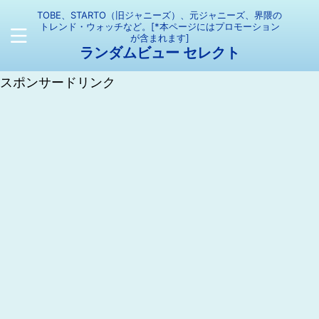
TOBE、STARTO（旧ジャニーズ）、元ジャニーズ、界隈の
トレンド・ウォッチなど。[*本ページにはプロモーション
が含まれます]
ランダムビュー セレクト
スポンサードリンク