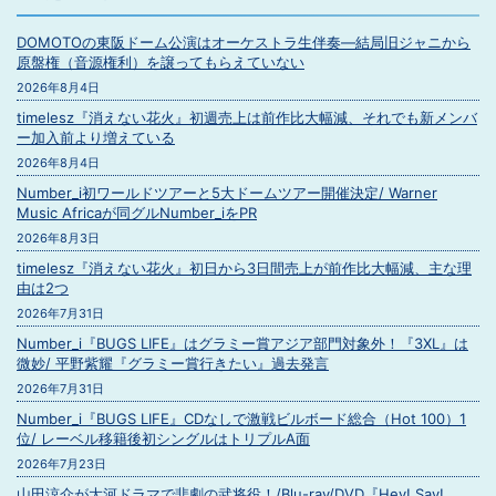
DOMOTOの東阪ドーム公演はオーケストラ生伴奏―結局旧ジャニから
原盤権（音源権利）を譲ってもらえていない
2026年8月4日
timelesz『消えない花火』初週売上は前作比大幅減、それでも新メンバ
ー加入前より増えている
2026年8月4日
Number_i初ワールドツアーと5大ドームツアー開催決定/ Warner
Music Africaが同グルNumber_iをPR
2026年8月3日
timelesz『消えない花火』初日から3日間売上が前作比大幅減、主な理
由は2つ
2026年7月31日
Number_i『BUGS LIFE』はグラミー賞アジア部門対象外！『3XL』は
微妙/ 平野紫耀『グラミー賞行きたい』過去発言
2026年7月31日
Number_i『BUGS LIFE』CDなしで激戦ビルボード総合（Hot 100）1
位/ レーベル移籍後初シングルはトリプルA面
2026年7月23日
山田涼介が大河ドラマで悲劇の武将役！/Blu-ray/DVD『Hey! Say!