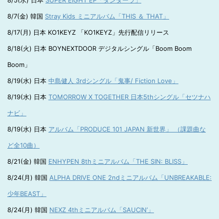
8/5(水) 日本
SUPER EIGHT EP「ダンダーラ」
8/7(金) 韓国
Stray Kids ミニアルバム「THIS ＆ THAT」
8/17(月) 日本 KO1KEYZ 「KO1KEYZ」先行配信リリース
8/18(火) 日本 BOYNEXTDOOR デジタルシングル「Boom Boom
Boom」
8/19(水) 日本
中島健人 3rdシングル「鬼事/ Fiction Love」
8/19(水) 日本
TOMORROW X TOGETHER 日本5thシングル「セツナハ
ナビ」
8/19(水) 日本
アルバム「PRODUCE 101 JAPAN 新世界」 （課題曲な
ど全10曲）
8/21(金) 韓国
ENHYPEN 8thミニアルバム「THE SIN: BLISS」
8/24(月) 韓国
ALPHA DRIVE ONE 2ndミニアルバム「UNBREAKABLE:
少年BEAST」
8/24(月) 韓国
NEXZ 4thミニアルバム「SAUCIN’」