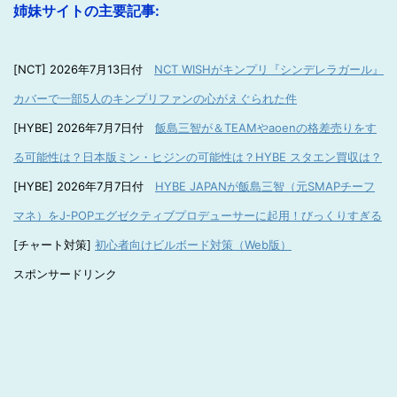
姉妹サイトの主要記事:
[NCT] 2026年7月13日付
NCT WISHがキンプリ『シンデレラガール』
カバーで一部5人のキンプリファンの心がえぐられた件
[HYBE] 2026年7月7日付
飯島三智が＆TEAMやaoenの格差売りをす
る可能性は？日本版ミン・ヒジンの可能性は？HYBE スタエン買収は？
[HYBE] 2026年7月7日付
HYBE JAPANが飯島三智（元SMAPチーフ
マネ）をJ-POPエグゼクティブプロデューサーに起用！びっくりすぎる
[チャート対策]
初心者向けビルボード対策（Web版）
スポンサードリンク