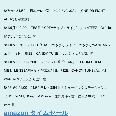
8/7(金) 24:59～ 日本テレビ系「バズリズム02」（ONE OR EIGHT、
AENなどが出演）
8/10(月) 19:00～ TBS系「CDTVライブ！ライブ！」（ATEEZ、Official
髭男dismなどが出演）
8/13(木) 17:00～ FOD「STAR×めざましライブ｜めざましWANGANフ
ェス」（INI、RIIZE、CANDY TUNE、マルシィなどが出演）
8/13(木) 19:00～20:00 フジテレビ系「STAR」（.ENDRECHERI.、
ME:I、LE SSEAFIMなどが出演/ INI、RIIZE、CANDY TUNEがめざまし
WANGANフェスから生中継）
8/28(金) 21:00～21:54 テレビ朝日系「ミュージックステーション」
（NCT WISH、King ＆Prince、佐野勇斗＆吉田仁人(M!LK)、=LOVE
が出演）
amazon タイムセール