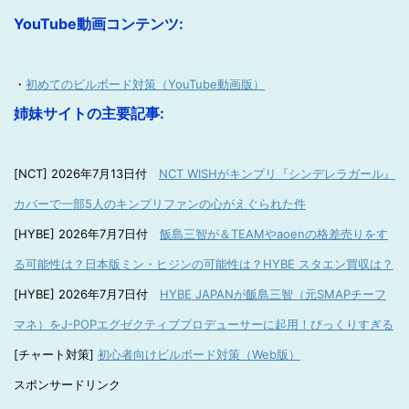
YouTube動画コンテンツ:
・
初めてのビルボード対策（YouTube動画版）
姉妹サイトの主要記事:
[NCT] 2026年7月13日付
NCT WISHがキンプリ『シンデレラガール』
カバーで一部5人のキンプリファンの心がえぐられた件
[HYBE] 2026年7月7日付
飯島三智が＆TEAMやaoenの格差売りをす
る可能性は？日本版ミン・ヒジンの可能性は？HYBE スタエン買収は？
[HYBE] 2026年7月7日付
HYBE JAPANが飯島三智（元SMAPチーフ
マネ）をJ-POPエグゼクティブプロデューサーに起用！びっくりすぎる
[チャート対策]
初心者向けビルボード対策（Web版）
スポンサードリンク