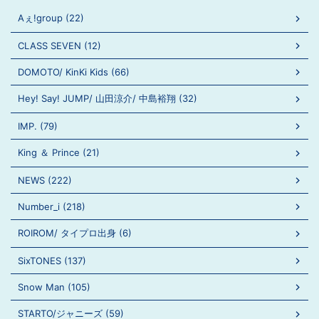
Aぇ!group (22)
CLASS SEVEN (12)
DOMOTO/ KinKi Kids (66)
Hey! Say! JUMP/ 山田涼介/ 中島裕翔 (32)
IMP. (79)
King ＆ Prince (21)
NEWS (222)
Number_i (218)
ROIROM/ タイプロ出身 (6)
SixTONES (137)
Snow Man (105)
STARTO/ジャニーズ (59)