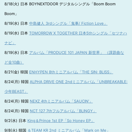
8/18(火) 日本 BOYNEXTDOOR デジタルシングル「Boom Boom
Boom」
8/19(水) 日本
中島健人 3rdシングル「鬼事/ Fiction Love」
8/19(水) 日本
TOMORROW X TOGETHER 日本5thシングル「セツナハ
ナビ」
8/19(水) 日本
アルバム「PRODUCE 101 JAPAN 新世界」 （課題曲な
ど全10曲）
8/21(金) 韓国
ENHYPEN 8thミニアルバム「THE SIN: BLISS」
8/24(月) 韓国
ALPHA DRIVE ONE 2ndミニアルバム「UNBREAKABLE:
少年BEAST」
8/24(月) 韓国
NEXZ 4thミニアルバム「SAUCIN’」
8/24(月) 韓国
NCT 127 7thフルアルバム「BLINGY」
9/2(水) 日本
King＆Prince 1st EP「So Honey EP」
9/8(火) 韓国
＆TEAM KR 2nd ミニアルバム「Mark on Me」