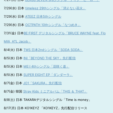
7/29(水) 日本
timelesz 29thシングル「消えない花火」
7/29(水) 日本
ATEEZ 日本5thシングル
7/29(水) 日本
OCTPATH 10thシングル「なつめき」
7/31(金) 日本
BE:FIRST デジタルシングル「BRUCE WAYNE feat. Flo
Milli, ATL Jacob」
8/4(火) 日本
TWS 日本2ndシングル「SODA SODA」
8/5(水) 日本
INI「BEYOND THE SKY」先行配信
8/5(水) 日本
ME:I 4thシングル「花咲く道」
8/5(水) 日本
SUPER EIGHT EP「ダンダーラ」
8/7(金) 日本
JO1「SAKURA」先行配信
8/7(金) 韓国
Stray Kids ミニアルバム「THIS ＆ THAT」
8/8(土) 日本 TAKARAデジタルシングル「Time is money」
8/17(月) 日本 KO1KEYZ 「KO1KEYZ」先行配信リリース