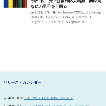
初日1位、売上は前作比大幅減、同時期
なにわ男子を下回る
2024/10/9
Aぇ!group CD売上
,
Aぇ!group
Gotta Be
,
Aぇ!group Gotta Be オリコン
,
A
ぇ!group シングル 売上
,
Aぇ!group 売上
リリース・カレンダー
7/24(金) 米国
JO1 「WHATCHA DOIN」先行配信
7/27(月) 日本
CLASS SEVEN 3rdシングル「アイノーヒーロー」