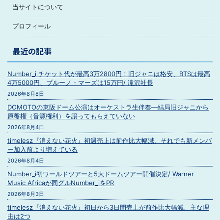
当サイトについて
プロフィール
最近の記事
Number_i チケット代が最高3万2800円！旧ジャニは格安、BTSは最高
4万5000円、ブルーノ・マーズは15万円/ 滝沢社長
2026年8月8日
DOMOTOの東阪ドーム公演はオーケストラ生伴奏―結局旧ジャニから
原盤権（音源権利）を譲ってもらえていない
2026年8月4日
timelesz『消えない花火』初週売上は前作比大幅減、それでも新メンバ
ー加入前より増えている
2026年8月4日
Number_i初ワールドツアーと5大ドームツアー開催決定/ Warner
Music Africaが同グルNumber_iをPR
2026年8月3日
timelesz『消えない花火』初日から3日間売上が前作比大幅減、主な理
由は2つ