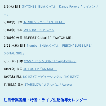
9/9(水) 日本
SixTONES 18thシングル「Dance Forever/ マイオンリ
ー」
9/16(水) 日本
INI 9thシングル「ANTHEM」
9/16(水) 日本
M!LK 1stミニアルバム
9/18(金) 米国 BE:FIRST Global EP「WATCH ME」
9/23(水祝) 日本
Number_i 4thシングル「REBON/ BUGS LIFE/
DIGITAL GIRL」
9/30(水) 日本
OWV 13thシングル「Lovey-Dovey」
10/2(金) 米国
JO1 US EP「ANIMAL」
10/7(水) 日本
KO1KEYZ デビューシングル「KO1KEYZ」
11/18(水) 日本
STARGLOW 1stアルバム「Aurora」
注目音楽番組・特番・ライブ生配信等カレンダー