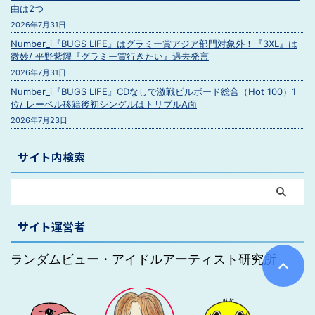
由は2つ
2026年7月31日
Number_i『BUGS LIFE』はグラミー賞アジア部門対象外！『3XL』は
微妙/ 平野紫耀『グラミー賞行きたい』過去発言
2026年7月31日
Number_i『BUGS LIFE』CDなしで激戦ビルボード総合（Hot 100）1
位/ レーベル移籍後初シングルはトリプルA面
2026年7月23日
サイト内検索
サイト運営者
ランダムビュー・アイドルアーティスト研究所