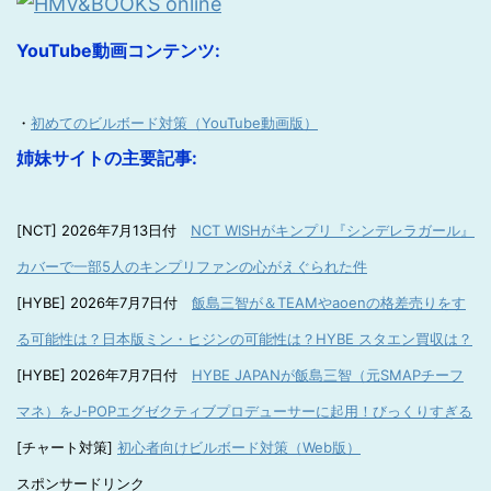
YouTube動画コンテンツ:
・
初めてのビルボード対策（YouTube動画版）
姉妹サイトの主要記事:
[NCT] 2026年7月13日付
NCT WISHがキンプリ『シンデレラガール』
カバーで一部5人のキンプリファンの心がえぐられた件
[HYBE] 2026年7月7日付
飯島三智が＆TEAMやaoenの格差売りをす
る可能性は？日本版ミン・ヒジンの可能性は？HYBE スタエン買収は？
[HYBE] 2026年7月7日付
HYBE JAPANが飯島三智（元SMAPチーフ
マネ）をJ-POPエグゼクティブプロデューサーに起用！びっくりすぎる
[チャート対策]
初心者向けビルボード対策（Web版）
スポンサードリンク