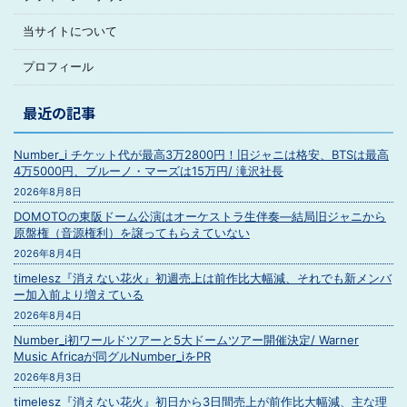
当サイトについて
プロフィール
最近の記事
Number_i チケット代が最高3万2800円！旧ジャニは格安、BTSは最高
4万5000円、ブルーノ・マーズは15万円/ 滝沢社長
2026年8月8日
DOMOTOの東阪ドーム公演はオーケストラ生伴奏―結局旧ジャニから
原盤権（音源権利）を譲ってもらえていない
2026年8月4日
timelesz『消えない花火』初週売上は前作比大幅減、それでも新メンバ
ー加入前より増えている
2026年8月4日
Number_i初ワールドツアーと5大ドームツアー開催決定/ Warner
Music Africaが同グルNumber_iをPR
2026年8月3日
timelesz『消えない花火』初日から3日間売上が前作比大幅減、主な理