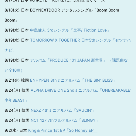
8/17(月) 日本 KO1KEYZ 「KO1KEYZ」先行配信リリース
8/18(火) 日本 BOYNEXTDOOR デジタルシングル「Boom Boom
Boom」
8/19(水) 日本
中島健人 3rdシングル「鬼事/ Fiction Love」
8/19(水) 日本
TOMORROW X TOGETHER 日本5thシングル「セツナハ
ナビ」
8/19(水) 日本
アルバム「PRODUCE 101 JAPAN 新世界」 （課題曲な
ど全10曲）
8/21(金) 韓国
ENHYPEN 8thミニアルバム「THE SIN: BLISS」
8/24(月) 韓国
ALPHA DRIVE ONE 2ndミニアルバム「UNBREAKABLE:
少年BEAST」
8/24(月) 韓国
NEXZ 4thミニアルバム「SAUCIN’」
8/24(月) 韓国
NCT 127 7thフルアルバム「BLINGY」
9/2(水) 日本
King＆Prince 1st EP「So Honey EP」