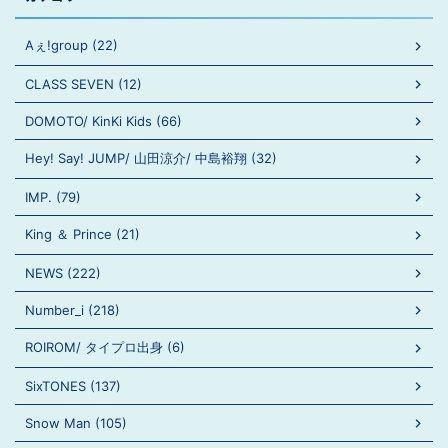
Aぇ!group (22)
CLASS SEVEN (12)
DOMOTO/ KinKi Kids (66)
Hey! Say! JUMP/ 山田涼介/ 中島裕翔 (32)
IMP. (79)
King ＆ Prince (21)
NEWS (222)
Number_i (218)
ROIROM/ タイプロ出身 (6)
SixTONES (137)
Snow Man (105)