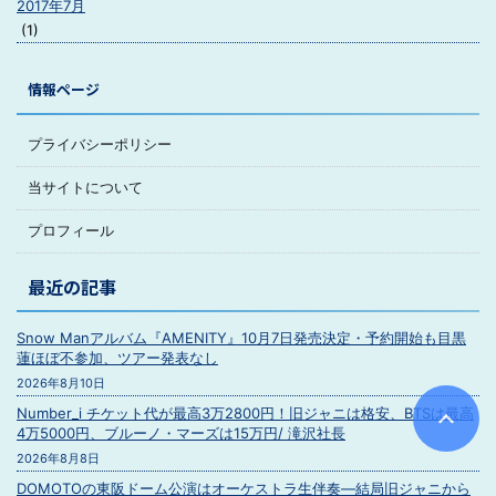
2017年7月
(1)
情報ページ
プライバシーポリシー
当サイトについて
プロフィール
最近の記事
Snow Manアルバム『AMENITY』10月7日発売決定・予約開始も目黒
蓮ほぼ不参加、ツアー発表なし
2026年8月10日
Number_i チケット代が最高3万2800円！旧ジャニは格安、BTSは最高
4万5000円、ブルーノ・マーズは15万円/ 滝沢社長
2026年8月8日
DOMOTOの東阪ドーム公演はオーケストラ生伴奏―結局旧ジャニから