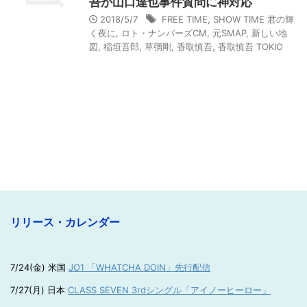
吾が山口達也事件質問に神対応
2018/5/7
FREE TIME
,
SHOW TIME 君の輝
く夜に
,
ロト・ナンバーズCM
,
元SMAP
,
新しい地
図
,
稲垣吾郎
,
草彅剛
,
香取慎吾
,
香取慎吾 TOKIO
リリース・カレンダー
7/24(金) 米国
JO1 「WHATCHA DOIN」先行配信
7/27(月) 日本
CLASS SEVEN 3rdシングル「アイノーヒーロー」