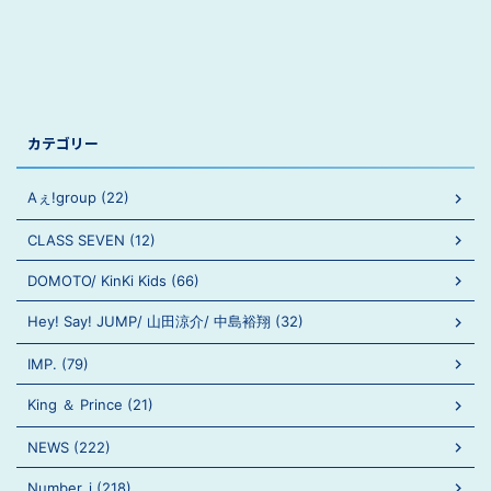
カテゴリー
Aぇ!group (22)
CLASS SEVEN (12)
DOMOTO/ KinKi Kids (66)
Hey! Say! JUMP/ 山田涼介/ 中島裕翔 (32)
IMP. (79)
King ＆ Prince (21)
NEWS (222)
Number_i (218)