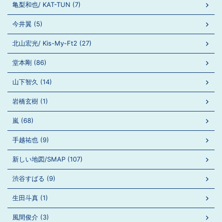
亀梨和也/ KAT-TUN (7)
今井翼 (5)
北山宏光/ Kis-My-Ft2 (27)
堂本剛 (86)
山下智久 (14)
岩橋玄樹 (1)
嵐 (68)
手越祐也 (9)
新しい地図/SMAP (107)
渋谷すばる (9)
生田斗真 (1)
風間俊介 (3)