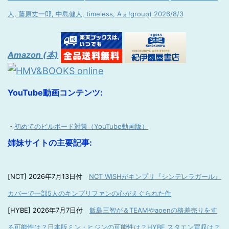
人, 藤原丈一郎, 中島健人, timeless, Aぇ!group) 2026/8/3
Amazon (本)
YouTube動画コンテンツ:
・
初めてのビルボード対策（YouTube動画版）
姉妹サイトの主要記事:
[NCT] 2026年7月13日付
NCT WISHがキンプリ『シンデレラガール』
カバーで一部5人のキンプリファンの心がえぐられた件
[HYBE] 2026年7月7日付
飯島三智が＆TEAMやaoenの格差売りをす
る可能性は？日本版ミン・ヒジンの可能性は？HYBE スタエン買収は？