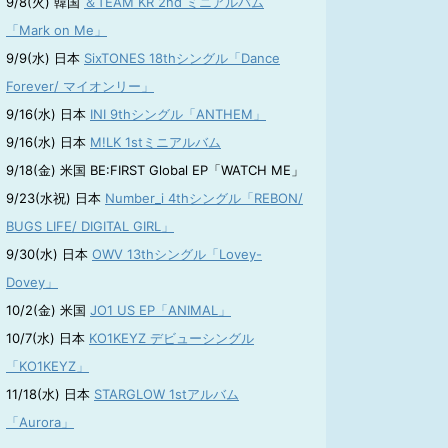
9/8(火) 韓国
＆TEAM KR 2nd ミニアルバム
「Mark on Me」
9/9(水) 日本
SixTONES 18thシングル「Dance
Forever/ マイオンリー」
9/16(水) 日本
INI 9thシングル「ANTHEM」
9/16(水) 日本
M!LK 1stミニアルバム
9/18(金) 米国 BE:FIRST Global EP「WATCH ME」
9/23(水祝) 日本
Number_i 4thシングル「REBON/
BUGS LIFE/ DIGITAL GIRL」
9/30(水) 日本
OWV 13thシングル「Lovey-
Dovey」
10/2(金) 米国
JO1 US EP「ANIMAL」
10/7(水) 日本
KO1KEYZ デビューシングル
「KO1KEYZ」
11/18(水) 日本
STARGLOW 1stアルバム
「Aurora」