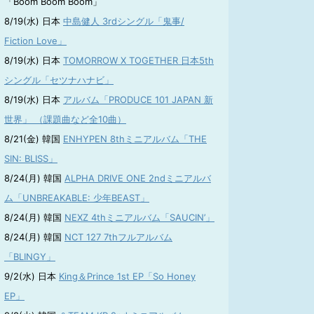
「Boom Boom Boom」
8/19(水) 日本
中島健人 3rdシングル「鬼事/
Fiction Love」
8/19(水) 日本
TOMORROW X TOGETHER 日本5th
シングル「セツナハナビ」
8/19(水) 日本
アルバム「PRODUCE 101 JAPAN 新
世界」 （課題曲など全10曲）
8/21(金) 韓国
ENHYPEN 8thミニアルバム「THE
SIN: BLISS」
8/24(月) 韓国
ALPHA DRIVE ONE 2ndミニアルバ
ム「UNBREAKABLE: 少年BEAST」
8/24(月) 韓国
NEXZ 4thミニアルバム「SAUCIN’」
8/24(月) 韓国
NCT 127 7thフルアルバム
「BLINGY」
9/2(水) 日本
King＆Prince 1st EP「So Honey
EP」