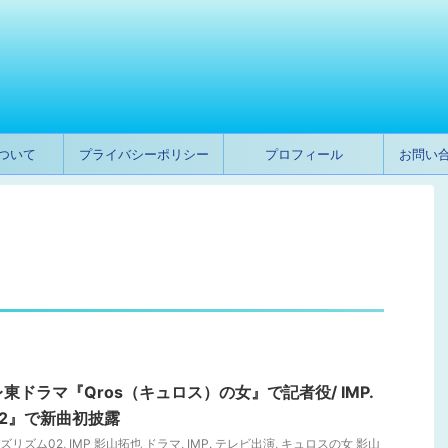
ついて
プライバシーポリシー
プロフィール
お問い
レ東ドラマ『Qros（キュロス）の女』で記者役/ IMP.
2』で新曲初披露
バズリズム02
,
IMP 影山拓也 ドラマ
,
IMP. テレビ出演
,
キュロスの女 影山