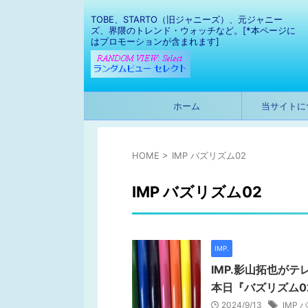
TOBE、STARTO（旧ジャニーズ）、元ジャニー
ズ、界隈のトレンド・ウォッチなど。[*本ページに
はプロモーションが含まれます]
ホーム
当サイトに
HOME
>
IMP バズリズム02
IMP バズリズム02
IMP.
IMP.影山拓也がテ
本日『バズリズム0
2024/9/13
IMP 