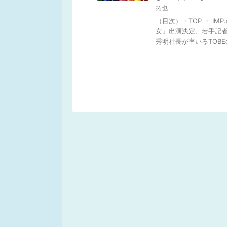
拓也
（目次）・TOP ・ I
女』出演決定、若手記者
秀明社長が率いるTOBEの 