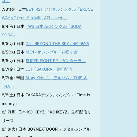
き」
7/31(金) 日本
BE:FIRST デジタルシングル「BRUCE
WAYNE feat. Flo Milli, ATL Jacob」
8/4(火) 日本
TWS 日本2ndシングル「SODA
SODA」
8/5(水) 日本
INI「BEYOND THE SKY」先行配信
8/5(水) 日本
ME:I 4thシングル「花咲く道」
8/5(水) 日本
SUPER EIGHT EP「ダンダーラ」
8/7(金) 日本
JO1「SAKURA」先行配信
8/7(金) 韓国
Stray Kids ミニアルバム「THIS ＆
THAT」
8/8(土) 日本 TAKARAデジタルシングル「Time is
money」
8/17(月) 日本 KO1KEYZ 「KO1KEYZ」先行配信リ
リース
8/18(火) 日本 BOYNEXTDOOR デジタルシングル