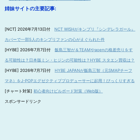
姉妹サイトの主要記事:
[NCT] 2026年7月13日付
NCT WISHがキンプリ『シンデレラガール』
カバーで一部5人のキンプリファンの心がえぐられた件
[HYBE] 2026年7月7日付
飯島三智が＆TEAMやaoenの格差売りをす
る可能性は？日本版ミン・ヒジンの可能性は？HYBE スタエン買収は？
[HYBE] 2026年7月7日付
HYBE JAPANが飯島三智（元SMAPチーフ
マネ）をJ-POPエグゼクティブプロデューサーに起用！びっくりすぎる
[チャート対策]
初心者向けビルボード対策（Web版）
スポンサードリンク