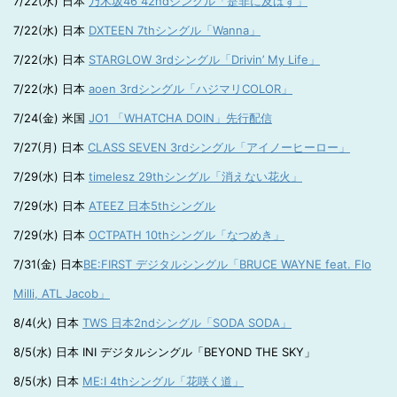
7/22(水) 日本
乃木坂46 42ndシングル「是非に及ばず」
7/22(水) 日本
DXTEEN 7thシングル「Wanna」
7/22(水) 日本
STARGLOW 3rdシングル「Drivin’ My Life」
7/22(水) 日本
aoen 3rdシングル「ハジマリCOLOR」
7/24(金) 米国
JO1 「WHATCHA DOIN」先行配信
7/27(月) 日本
CLASS SEVEN 3rdシングル「アイノーヒーロー」
7/29(水) 日本
timelesz 29thシングル「消えない花火」
7/29(水) 日本
ATEEZ 日本5thシングル
7/29(水) 日本
OCTPATH 10thシングル「なつめき」
7/31(金) 日本
BE:FIRST デジタルシングル「BRUCE WAYNE feat. Flo
Milli, ATL Jacob」
8/4(火) 日本
TWS 日本2ndシングル「SODA SODA」
8/5(水) 日本 INI デジタルシングル「BEYOND THE SKY」
8/5(水) 日本
ME:I 4thシングル「花咲く道」