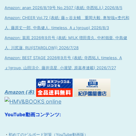
Amazon: anan 2026/8/19号 No.2507 (表紙: 寺西拓人) 2026/8/5
Amazon: CHEER Vol.72 (表紙: 藤ヶ谷太輔 重岡大毅, 奥智哉×杢代和
人, 藤原丈一郎, 中島健人, timeless, Aぇ!group) 2026/8/3
Amazon: 装苑 2026年9月号 (表紙: M!LK 増田貴久, 中村嶺亜, 中島健
人, 川尻蓮, RUI(STARGLOW)) 2026/7/28
Amazon: BEST STAGE 2026年9月号 (表紙: 寺西拓人 timeless, A
ぇ!group, 山田涼介, 藤井流星, 小瀧望, 原嘉孝連載) 2026/7/27
Amazon (本)
YouTube動画コンテンツ:
・
初めてのビルボード対策（YouTube動画版）