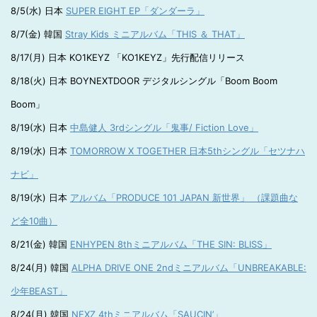
8/5(水) 日本
SUPER EIGHT EP「ダンダーラ」
8/7(金) 韓国
Stray Kids ミニアルバム「THIS ＆ THAT」
8/17(月) 日本 KO1KEYZ 「KO1KEYZ」先行配信リリース
8/18(火) 日本 BOYNEXTDOOR デジタルシングル「Boom Boom
Boom」
8/19(水) 日本
中島健人 3rdシングル「鬼事/ Fiction Love」
8/19(水) 日本
TOMORROW X TOGETHER 日本5thシングル「セツナハ
ナビ」
8/19(水) 日本
アルバム「PRODUCE 101 JAPAN 新世界」 （課題曲な
ど全10曲）
8/21(金) 韓国
ENHYPEN 8thミニアルバム「THE SIN: BLISS」
8/24(月) 韓国
ALPHA DRIVE ONE 2ndミニアルバム「UNBREAKABLE:
少年BEAST」
8/24(月) 韓国
NEXZ 4thミニアルバム「SAUCIN’」