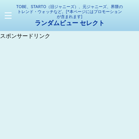
TOBE、STARTO（旧ジャニーズ）、元ジャニーズ、界隈の
トレンド・ウォッチなど。[*本ページにはプロモーション
が含まれます]
ランダムビュー セレクト
スポンサードリンク