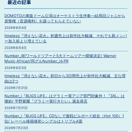
最近の記事
DOMOTOの東阪ドーム公演はオーケストラ生伴奏―結局旧ジャニから
原盤権（音源権利）を譲ってもらえていない
2026年8月4日
timelesz『消えない花火』初週売上は前作比大幅減、それでも新メンバ
ー加入前より増えている
2026年8月4日
Number_i初ワールドツアーと5大ドームツアー開催決定/ Warner
Music Africaが同グルNumber_iをPR
2026年8月3日
timelesz『消えない花火』初日から3日間売上が前作比大幅減、主な理
由は2つ
2026年7月31日
Number_i『BUGS LIFE』はグラミー賞アジア部門対象外！『3XL』は
微妙/ 平野紫耀『グラミー賞行きたい』過去発言
2026年7月31日
Number_i『BUGS LIFE』CDなしで激戦ビルボード総合（Hot 100）1
位/ レーベル移籍後初シングルはトリプルA面
2026年7月23日