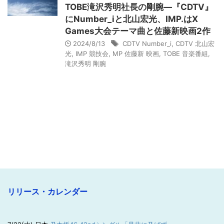
TOBE滝沢秀明社長の剛腕―『CDTV』
にNumber_iと北山宏光、IMP.はX
Games大会テーマ曲と佐藤新映画2作
2024/8/13
CDTV Number_i
,
CDTV 北山宏
光
,
IMP 競技会
,
MP 佐藤新 映画
,
TOBE 音楽番組
,
滝沢秀明 剛腕
リリース・カレンダー