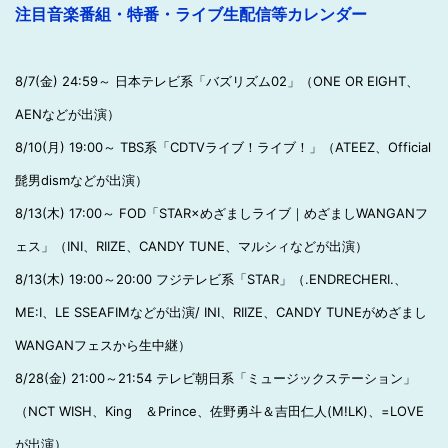
注目音楽番組・特番・ライブ生配信等カレンダー
8/7(金) 24:59～ 日本テレビ系「バズリズム02」（ONE OR EIGHT、
AENなどが出演）
8/10(月) 19:00～ TBS系「CDTVライブ！ライブ！」（ATEEZ、Official
髭男dismなどが出演）
8/13(木) 17:00～ FOD「STAR×めざましライブ｜めざましWANGANフ
ェス」（INI、RIIZE、CANDY TUNE、マルシィなどが出演）
8/13(木) 19:00～20:00 フジテレビ系「STAR」（.ENDRECHERI.、
ME:I、LE SSEAFIMなどが出演/ INI、RIIZE、CANDY TUNEがめざまし
WANGANフェスから生中継）
8/28(金) 21:00～21:54 テレビ朝日系「ミュージックステーション」
（NCT WISH、King ＆Prince、佐野勇斗＆吉田仁人(M!LK)、=LOVE
が出演）