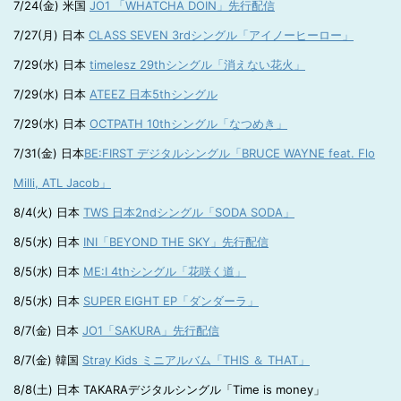
7/24(金) 米国
JO1 「WHATCHA DOIN」先行配信
7/27(月) 日本
CLASS SEVEN 3rdシングル「アイノーヒーロー」
7/29(水) 日本
timelesz 29thシングル「消えない花火」
7/29(水) 日本
ATEEZ 日本5thシングル
7/29(水) 日本
OCTPATH 10thシングル「なつめき」
7/31(金) 日本
BE:FIRST デジタルシングル「BRUCE WAYNE feat. Flo
Milli, ATL Jacob」
8/4(火) 日本
TWS 日本2ndシングル「SODA SODA」
8/5(水) 日本
INI「BEYOND THE SKY」先行配信
8/5(水) 日本
ME:I 4thシングル「花咲く道」
8/5(水) 日本
SUPER EIGHT EP「ダンダーラ」
8/7(金) 日本
JO1「SAKURA」先行配信
8/7(金) 韓国
Stray Kids ミニアルバム「THIS ＆ THAT」
8/8(土) 日本 TAKARAデジタルシングル「Time is money」