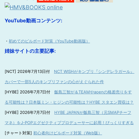
YouTube動画コンテンツ:
・
初めてのビルボード対策（YouTube動画版）
姉妹サイトの主要記事:
[NCT] 2026年7月13日付
NCT WISHがキンプリ『シンデレラガール』
カバーで一部5人のキンプリファンの心がえぐられた件
[HYBE] 2026年7月7日付
飯島三智が＆TEAMやaoenの格差売りをす
る可能性は？日本版ミン・ヒジンの可能性は？HYBE スタエン買収は？
[HYBE] 2026年7月7日付
HYBE JAPANが飯島三智（元SMAPチーフ
マネ）をJ-POPエグゼクティブプロデューサーに起用！びっくりすぎる
[チャート対策]
初心者向けビルボード対策（Web版）