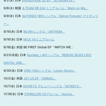
9/2(水) 日本
King＆Prince 1st EP「So Honey EP」
9/8(火) 韓国
＆TEAM KR 2nd ミニアルバム「Mark on Me」
9/9(水) 日本
SixTONES 18thシングル「Dance Forever/ マイオンリ
ー」
9/16(水) 日本
INI 9thシングル「ANTHEM」
9/16(水) 日本
M!LK 1stミニアルバム
9/18(金) 米国 BE:FIRST Global EP「WATCH ME」
9/23(水祝) 日本
Number_i 4thシングル「REBON/ BUGS LIFE/
DIGITAL GIRL」
9/30(水) 日本
OWV 13thシングル「Lovey-Dovey」
10/2(金) 米国
JO1 US EP「ANIMAL」
10/7(水) 日本
KO1KEYZ デビューシングル「KO1KEYZ」
11/18(水) 日本
STARGLOW 1stアルバム「Aurora」