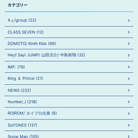
カテゴリー
Aぇ!group (22)
CLASS SEVEN (12)
DOMOTO/ KinKi Kids (66)
Hey! Say! JUMP/ 山田涼介/ 中島裕翔 (32)
IMP. (79)
King ＆ Prince (21)
NEWS (222)
Number_i (218)
ROIROM/ タイプロ出身 (6)
SixTONES (137)
Snow Man (105)