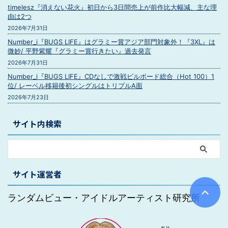
timelesz『消えない花火』初日から3日間売上が前作比大幅減、主な理
由は2つ
2026年7月31日
Number_i『BUGS LIFE』はグラミー賞アジア部門対象外！『3XL』は
微妙/ 平野紫耀『グラミー賞行きたい』過去発言
2026年7月31日
Number_i『BUGS LIFE』CDなしで激戦ビルボード総合（Hot 100）1
位/ レーベル移籍後初シングルはトリプルA面
2026年7月23日
サイト内検索
サイト運営者
ランダムビュー・アイドルアーティスト研究所