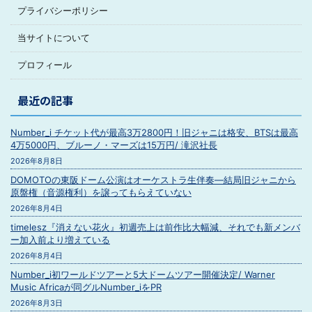
プライバシーポリシー
当サイトについて
プロフィール
最近の記事
Number_i チケット代が最高3万2800円！旧ジャニは格安、BTSは最高
4万5000円、ブルーノ・マーズは15万円/ 滝沢社長
2026年8月8日
DOMOTOの東阪ドーム公演はオーケストラ生伴奏―結局旧ジャニから
原盤権（音源権利）を譲ってもらえていない
2026年8月4日
timelesz『消えない花火』初週売上は前作比大幅減、それでも新メンバ
ー加入前より増えている
2026年8月4日
Number_i初ワールドツアーと5大ドームツアー開催決定/ Warner
Music Africaが同グルNumber_iをPR
2026年8月3日