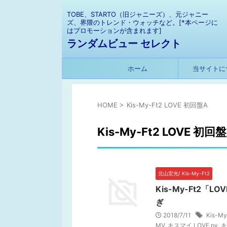
TOBE、STARTO（旧ジャニーズ）、元ジャニー
ズ、界隈のトレンド・ウォッチなど。[*本ページに
はプロモーションが含まれます]
ランダムビュー セレクト
ホーム
当サイトに
HOME
>
Kis-My-Ft2 LOVE 初回盤A
Kis-My-Ft2 LOVE 初回
北山宏光/ Kis-My-Ft2
Kis-My-Ft2
ぎ
2018/7/11
Kis-My
MV
,
キスマイ LOVE pv
,
キ