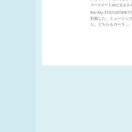
ラースケートdeだるまさ
Kis-My-Ft2の20
到着した。ミュージッ
た。どちらもローラ ...