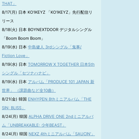
THAT」
8/17(月) 日本 KO1KEYZ 「KO1KEYZ」先行配信リ
リース
8/18(火) 日本 BOYNEXTDOOR デジタルシングル
「Boom Boom Boom」
8/19(水) 日本
中島健人 3rdシングル「鬼事/
Fiction Love」
8/19(水) 日本
TOMORROW X TOGETHER 日本5th
シングル「セツナハナビ」
8/19(水) 日本
アルバム「PRODUCE 101 JAPAN 新
世界」 （課題曲など全10曲）
8/21(金) 韓国
ENHYPEN 8thミニアルバム「THE
SIN: BLISS」
8/24(月) 韓国
ALPHA DRIVE ONE 2ndミニアルバ
ム「UNBREAKABLE: 少年BEAST」
8/24(月) 韓国
NEXZ 4thミニアルバム「SAUCIN’」