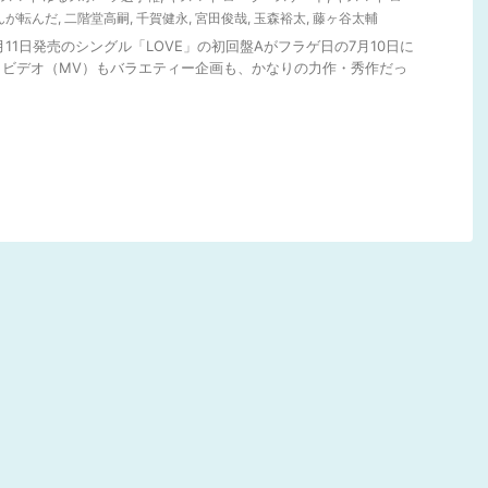
んが転んだ
,
二階堂高嗣
,
千賀健永
,
宮田俊哉
,
玉森裕太
,
藤ヶ谷太輔
18年7月11日発売のシングル「LOVE」の初回盤Aがフラゲ日の7月10日に
クビデオ（MV）もバラエティー企画も、かなりの力作・秀作だっ