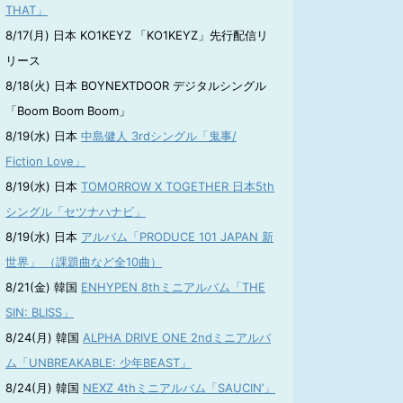
THAT」
8/17(月) 日本 KO1KEYZ 「KO1KEYZ」先行配信リ
リース
8/18(火) 日本 BOYNEXTDOOR デジタルシングル
「Boom Boom Boom」
8/19(水) 日本
中島健人 3rdシングル「鬼事/
Fiction Love」
8/19(水) 日本
TOMORROW X TOGETHER 日本5th
シングル「セツナハナビ」
8/19(水) 日本
アルバム「PRODUCE 101 JAPAN 新
世界」 （課題曲など全10曲）
8/21(金) 韓国
ENHYPEN 8thミニアルバム「THE
SIN: BLISS」
8/24(月) 韓国
ALPHA DRIVE ONE 2ndミニアルバ
ム「UNBREAKABLE: 少年BEAST」
8/24(月) 韓国
NEXZ 4thミニアルバム「SAUCIN’」