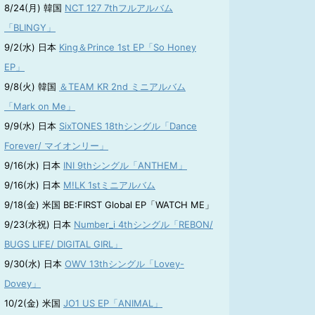
8/24(月) 韓国
NCT 127 7thフルアルバム
「BLINGY」
9/2(水) 日本
King＆Prince 1st EP「So Honey
EP」
9/8(火) 韓国
＆TEAM KR 2nd ミニアルバム
「Mark on Me」
9/9(水) 日本
SixTONES 18thシングル「Dance
Forever/ マイオンリー」
9/16(水) 日本
INI 9thシングル「ANTHEM」
9/16(水) 日本
M!LK 1stミニアルバム
9/18(金) 米国 BE:FIRST Global EP「WATCH ME」
9/23(水祝) 日本
Number_i 4thシングル「REBON/
BUGS LIFE/ DIGITAL GIRL」
9/30(水) 日本
OWV 13thシングル「Lovey-
Dovey」
10/2(金) 米国
JO1 US EP「ANIMAL」