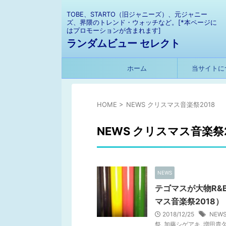
TOBE、STARTO（旧ジャニーズ）、元ジャニー
ズ、界隈のトレンド・ウォッチなど。[*本ページに
はプロモーションが含まれます]
ランダムビュー セレクト
ホーム
当サイトに
HOME
>
NEWS クリスマス音楽祭2018
NEWS クリスマス音楽祭2
NEWS
テゴマスが大物R&
マス音楽祭2018）
2018/12/25
NEW
祭
,
加藤シゲアキ
,
増田貴