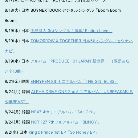
8/17(月) 日本 KO1KEYZ 「KO1KEYZ」先行配信リリース
8/18(火) 日本 BOYNEXTDOOR デジタルシングル「Boom Boom
Boom」
8/19(水) 日本
中島健人 3rdシングル「鬼事/ Fiction Love」
8/19(水) 日本
TOMORROW X TOGETHER 日本5thシングル「セツナハ
ナビ」
8/19(水) 日本
アルバム「PRODUCE 101 JAPAN 新世界」 （課題曲な
ど全10曲）
8/21(金) 韓国
ENHYPEN 8thミニアルバム「THE SIN: BLISS」
8/24(月) 韓国
ALPHA DRIVE ONE 2ndミニアルバム「UNBREAKABLE:
少年BEAST」
8/24(月) 韓国
NEXZ 4thミニアルバム「SAUCIN’」
8/24(月) 韓国
NCT 127 7thフルアルバム「BLINGY」
9/2(水) 日本
King＆Prince 1st EP「So Honey EP」