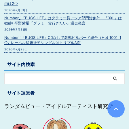
由は2つ
2026年7月31日
Number_i『BUGS LIFE』はグラミー賞アジア部門対象外！『3XL』は
微妙/ 平野紫耀『グラミー賞行きたい』過去発言
2026年7月31日
Number_i『BUGS LIFE』CDなしで激戦ビルボード総合（Hot 100）1
位/ レーベル移籍後初シングルはトリプルA面
2026年7月23日
サイト内検索
サイト運営者
ランダムビュー・アイドルアーティスト研究所