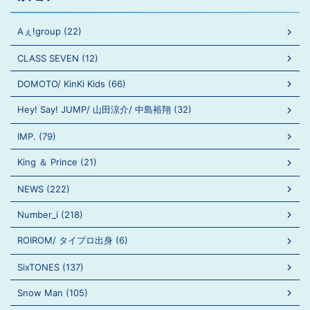
Aぇ!group (22)
CLASS SEVEN (12)
DOMOTO/ KinKi Kids (66)
Hey! Say! JUMP/ 山田涼介/ 中島裕翔 (32)
IMP. (79)
King ＆ Prince (21)
NEWS (222)
Number_i (218)
ROIROM/ タイプロ出身 (6)
SixTONES (137)
Snow Man (105)