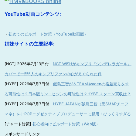
YouTube動画コンテンツ:
・
初めてのビルボード対策（YouTube動画版）
姉妹サイトの主要記事:
[NCT] 2026年7月13日付
NCT WISHがキンプリ『シンデレラガール』
カバーで一部5人のキンプリファンの心がえぐられた件
[HYBE] 2026年7月7日付
飯島三智が＆TEAMやaoenの格差売りをす
る可能性は？日本版ミン・ヒジンの可能性は？HYBE スタエン買収は？
[HYBE] 2026年7月7日付
HYBE JAPANが飯島三智（元SMAPチーフ
マネ）をJ-POPエグゼクティブプロデューサーに起用！びっくりすぎる
[チャート対策]
初心者向けビルボード対策（Web版）
スポンサードリンク