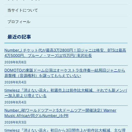
当サイトについて
プロフィール
最近の記事
Number_i チケット代が最高3万2800円！旧ジャニは格安、BTSは最高
4万5000円、ブルーノ・マーズは15万円/ 滝沢社長
2026年8月8日
DOMOTOの東阪ドーム公演はオーケストラ生伴奏―結局旧ジャニから
原盤権（音源権利）を譲ってもらえていない
2026年8月4日
timelesz『消えない花火』初週売上は前作比大幅減、それでも新メンバ
ー加入前より増えている
2026年8月4日
Number_i初ワールドツアーと5大ドームツアー開催決定/ Warner
Music Africaが同グルNumber_iをPR
2026年8月3日
timelesz『消えない花火』初日から3日間売上が前作比大幅減、主な理